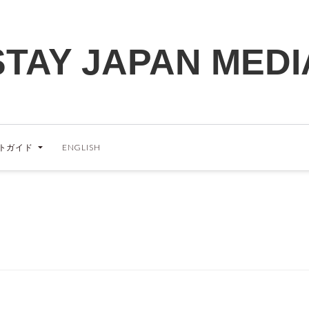
STAY JAPAN MEDI
トガイド
ENGLISH