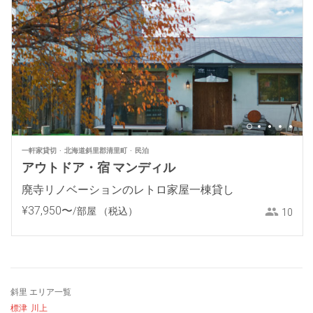
一軒家貸切
北海道斜里郡清里町
民泊
アウトドア・宿 マンディル
廃寺リノベーションのレトロ家屋一棟貸し
¥
37
,
950
〜
/部屋
（税込）
10
斜里 エリア一覧
標津
川上