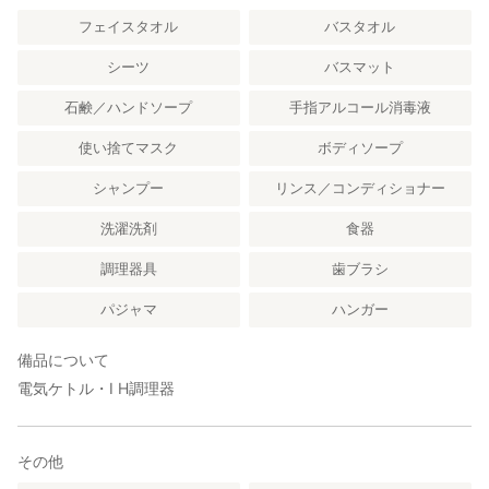
フェイスタオル
バスタオル
シーツ
バスマット
石鹸／ハンドソープ
手指アルコール消毒液
使い捨てマスク
ボディソープ
シャンプー
リンス／コンディショナー
洗濯洗剤
食器
調理器具
歯ブラシ
パジャマ
ハンガー
備品について
電気ケトル・I H調理器
その他