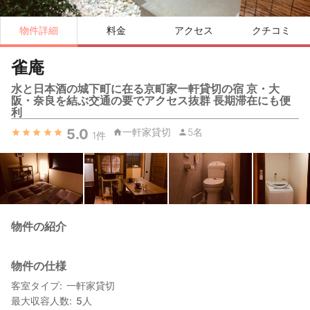
物件詳細
料金
アクセス
クチコミ
雀庵
水と日本酒の城下町に在る京町家一軒貸切の宿 京・大
阪・奈良を結ぶ交通の要でアクセス抜群 長期滞在にも便
利
5.0
一軒家貸切
5名
1
件
物件の紹介
物件の仕様
客室タイプ
一軒家貸切
最大収容人数
5
人