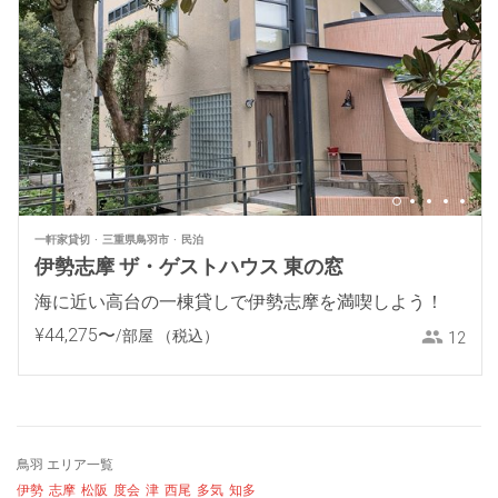
一軒家貸切
三重県鳥羽市
民泊
伊勢志摩 ザ・ゲストハウス 東の窓
海に近い高台の一棟貸しで伊勢志摩を満喫しよう！
¥
44
,
275
〜
/部屋
（税込）
12
鳥羽 エリア一覧
伊勢
志摩
松阪
度会
津
西尾
多気
知多