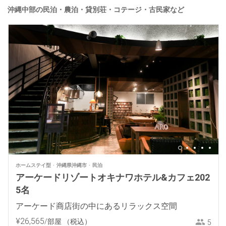
沖縄中部の民泊・農泊・貸別荘・コテージ・古民家など
ホームステイ型
沖縄県沖縄市
民泊
アーケードリゾートオキナワホテル&カフェ202
5名
アーケード商店街の中にあるリラックス空間
¥
26
,
565
/部屋
（税込）
5