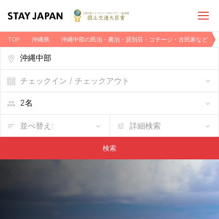
TOP
沖縄県
沖縄中部の民泊・農泊・貸別荘・コテージ・古民家など
チェックイン / チェックアウト
並べ替え:
詳細検索
検索