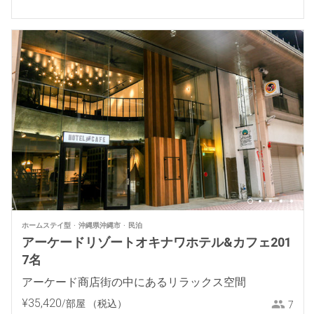
ホームステイ型
沖縄県沖縄市
民泊
アーケードリゾートオキナワホテル&カフェ201
7名
アーケード商店街の中にあるリラックス空間
¥
35
,
420
/部屋
（税込）
7