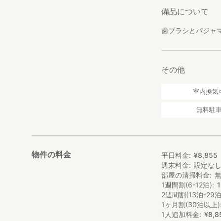
備品について
歯ブラシとパジャ
その他
室内換気
無料駐
物件の料金
平日料金
¥
8
,
855
週末料金
設定な
部屋の清掃料金
1週間割(6-12泊)
2週間割(13泊-29泊
1ヶ月割(30泊以上)
1人追加料金
¥
8
,
8