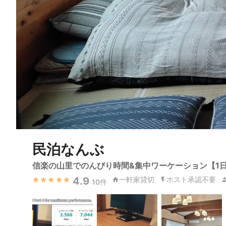
民泊なんぶ
信楽の山里でのんびり時間&集中ワーケーション【1日
4.9
一軒家貸切
ホスト承認不要
10
件