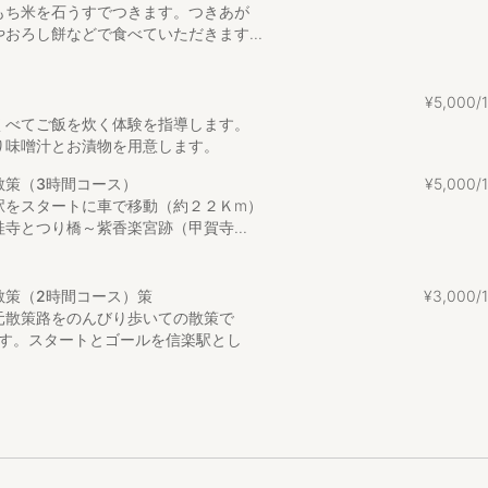
山交差点から県道5号木津方向に入り1㎞2分
もち米を石うすでつきます。つきあが
ら11㎞18分、名阪国道壬生野ICから21㎞30分、京滋バイパス笠取ICから
おろし餅などで食べていただきます...
㎞8分、鶏鳴の滝まで4.2㎞13分、信楽焼伝統産業会館まで6㎞11分、信楽
¥
5
,
000
の森まで7.4㎞15分、MIHOミュージアムまで9㎞20分、信楽温泉多羅尾
くべてご飯を炊く体験を指導します。
跡まで11㎞18分、伊賀の里モクモクファームまで15㎞25分、甲賀流リ
り味噌汁とお漬物を用意します。
治平等院まで26㎞35分、浜大津港まで30㎞40分、東大寺大仏殿まで34
㎞50分、ひらかたパークまで35㎞60分、清水寺まで41㎞1時間15分、
散策（3時間コース）
¥
5
,
000
分
駅をスタートに車で移動（約２２Ｋm）
寺とつり橋～紫香楽宮跡（甲賀寺...
まで2㎞4分、フレンドマート平和堂まで5㎞10分
散策（2時間コース）策
¥
3
,
000
元散策路をのんびり歩いての散策で
㎞4分、ポークレストランSORAまで2㎞5分、黒田園まで3.5㎞7分、レ
です。スタートとゴールを信楽駅とし