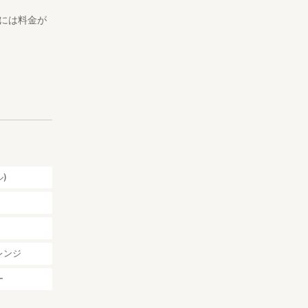
には料金が
)
レンジ
ー