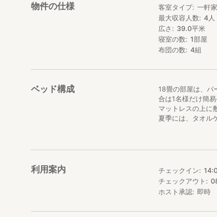
物件の仕様
客室タイプ
一軒
最大収容人数
4
人
広さ
39.0
平米
寝室の数
1
部屋
布団の数
4
組
ベッド構成
18畳の部屋は、パ
合は1名様だけ簡
マットレスの上に
夏季には、タオル
利用案内
チェックイン
14:
チェックアウト
0
ホスト承認
即時