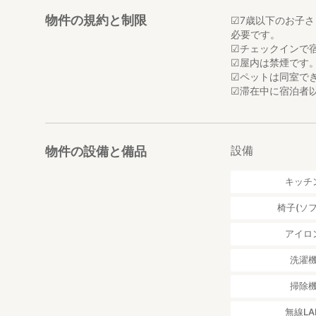
物件の規約と制限
☑7歳以下のお子
必要です。
☑チェックインで
☑屋内は禁煙です
☑ペットは同室で
☑滞在中に宿泊者
設備
物件の設備と備品
キッチ
椅子(ソフ
アイロ
洗濯
掃除
無線LA