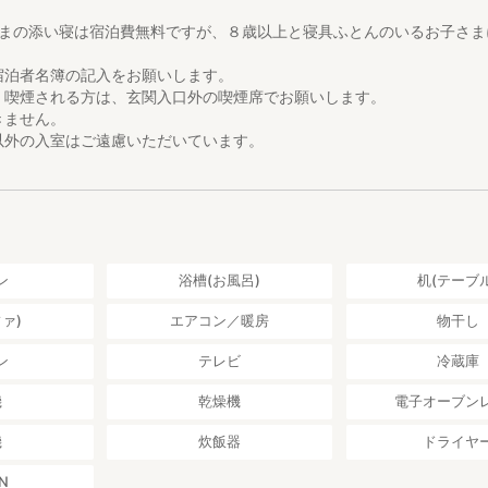
さまの添い寝は宿泊費無料ですが、８歳以上と寝具ふとんのいるお子さま
宿泊者名簿の記入をお願いします。
。喫煙される方は、玄関入口外の喫煙席でお願いします。
きません。
以外の入室はご遠慮いただいています。
ン
浴槽(お風呂)
机(テーブル
ァ)
エアコン／暖房
物干し
ン
テレビ
冷蔵庫
機
乾燥機
電子オーブン
機
炊飯器
ドライヤ
N