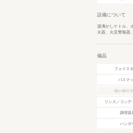
設備について
湯沸かしケトル、
火器、火災警報器
備品
フェイス
バスマ
使い捨て
リンス／コンデ
調理器
ハンガ