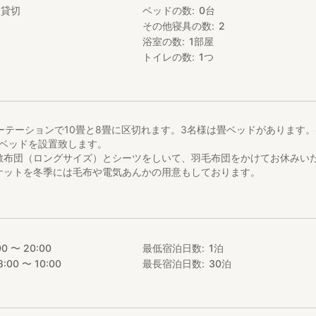
家貸切
ベッドの数
0
台
その他寝具の数
2
浴室の数
1
部屋
トイレの数
1
つ
ーテーションで10畳と8畳に区切れます。3名様は畳ベッドがあります。
易ベッドを設置致します。
敷布団（ロングサイズ）とシーツをしいて、羽毛布団をかけてお休みい
ケットを冬季には毛布や電気あんかの用意もしております。
00 〜 20:00
最低宿泊日数
1
泊
8:00 〜 10:00
最長宿泊日数
30
泊