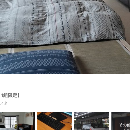
1組限定】
4名
その