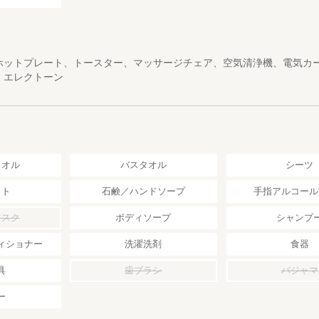
ホットプレート、トースター、マッサージチェア、空気清浄機、電気カ
、エレクトーン
タオル
バスタオル
シーツ
ット
石鹸／ハンドソープ
手指アルコール
マスク
ボディソープ
シャンプ
ィショナー
洗濯洗剤
食器
具
歯ブラシ
パジャマ
ー