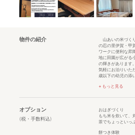
物件の紹介
山あいの米づくり
の忍の里伊賀・甲
ワークに便利な昇
地に田園が広がる
の輝きがあります
気軽にお泊りいた
歳以下の幼児の添
のどかな山里でゆ
もっと見る
炊飯されない時は
時にお知らせくだ
導ができますので
を２時間コースと
オプション
おはぎづくり
もち米を炊いて、
【アクセス】
(税・手数料込)
茶でちょっといっ
🚌最寄り駅は信
山バス停下車 徒
餅つき体験