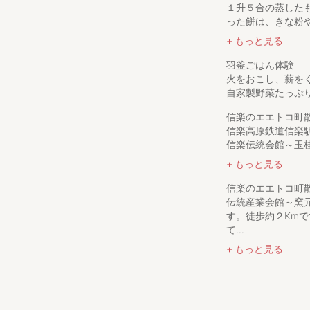
🚙国道307号杉
１升５合の蒸した
🚙新名神信楽ICか
った餅は、きな粉や
もっと見る
【周辺施設】
🚙山田牧場まで5
羽釜ごはん体験
㎞12分、県立陶芸
火をおこし、薪を
㎞18分、紫香楽宮
自家製野菜たっぷ
で22㎞30分、宇
立琵琶湖博物館35
信楽のエエトコ町
まで66㎞1時間25
信楽高原鉄道信楽
信楽伝統会館～玉桂
【買い物】
もっと見る
🚙セブンイレブン
信楽のエエトコ町
【飲食】
伝統産業会館～窯
🚙喫茶すぎやま1
す。徒歩約２Km
こまで5㎞10分
て...
もっと見る