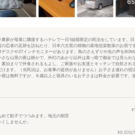
6
農家が母屋に隣接するハナレで一日1組様限定の民泊をしています。日
賀の忍者の足跡を訪ねたり、日本六古窯の焼物の産地信楽散策のお宿で
降デスクや27インチモニターがあります。鳥のさえずりや虫の声をBGM
小さな山里の夜は静かで、外灯のあかり以外は真っ暗で都会では見られ
。素泊まりで外食されるもよし、ご家族やお友達とキッチンで自炊され
だけます。（当民泊は、お食事の提供がありません）お子さま連れの宿
い寝は無料ですが、８歳以上と寝具のいるお子さまは料金が必要です。
っくりしたい人向きの民泊です。朝食用にお米とおにぎりの具材を用意
、お持ち帰りくださいませ。なお、信楽高原鐡道信楽駅までの送迎の必
さいませ。また、オプションとして〘おはぎづくり体験〙や〘餅つき体
ご相談ください。更に、信楽出身のオーナーがご案内する「信楽のエエ
３時間コースをオプションに加えました。予約時にお申込みください。
¥
丸めて餡子でつつみます。地元の朝宮
ぷくしませんか。
楽高原鐡道信楽駅 信楽駅から甲賀市コミュニティバスの宮尻行きに乗り約
歩3分
¥
9
,
500