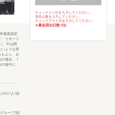
5枚
チェックイン日を入力してください。
宿泊人数を入力してください。
チェックアウト日を入力してください。
※最低宿泊日数:1泊
本遺産認定
す。リモート
に、中山間
ないような星
るもよし、お
泊の場合、７
旅の途中に、
しています。
要な方は予約
験〙などの指
トコ町散策」
1
,
650/1人1回
20分、杉
/1グループ1回