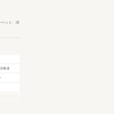
ーペット、消
消毒液
ー