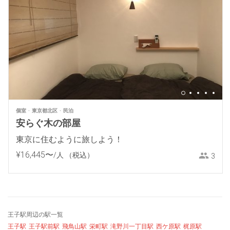
個室
東京都北区
民泊
安らぐ木の部屋
東京に住むように旅しよう！
¥
16
,
445
〜
/人
（税込）
3
王子駅周辺の駅一覧
王子駅
王子駅前駅
飛鳥山駅
栄町駅
滝野川一丁目駅
西ケ原駅
梶原駅