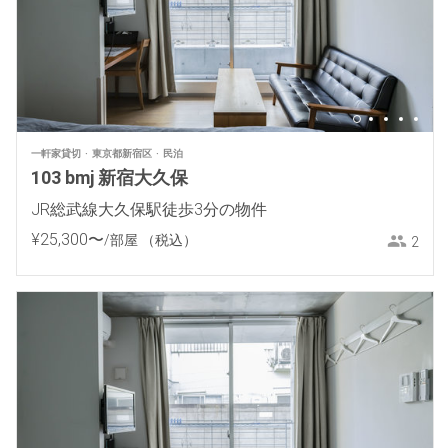
一軒家貸切
東京都新宿区
民泊
103 bmj 新宿大久保
JR総武線大久保駅徒歩3分の物件
¥
25
,
300
〜
/部屋
（税込）
2