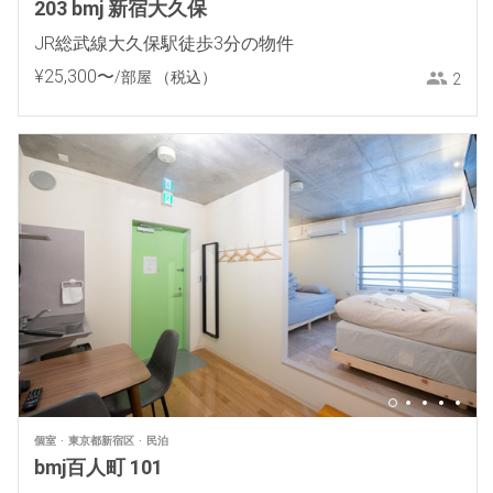
203 bmj 新宿大久保
JR総武線大久保駅徒歩3分の物件
¥
25
,
300
〜
/部屋
（税込）
2
個室
東京都新宿区
民泊
bmj百人町 101