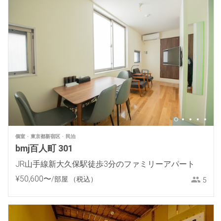
個室
東京都新宿区
民泊
bmj百人町 301
JR山手線新大久保駅徒歩3分のファミリーアパート
¥
50
,
600
〜
/部屋
（税込）
5