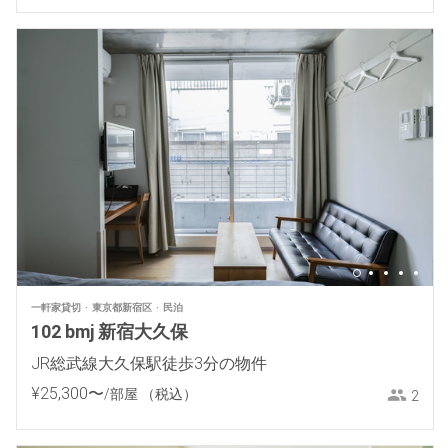
一軒家貸切
東京都新宿区
民泊
102 bmj 新宿大久保
JR総武線大久保駅徒歩3分の物件
¥
25
,
300
〜
/部屋
（税込）
2