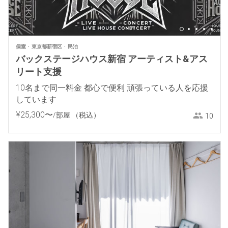
個室
東京都新宿区
民泊
バックステージハウス新宿 アーティスト&アス
リート支援
10名まで同一料金 都心で便利 頑張っている人を応援
しています
¥
25
,
300
〜
/部屋
（税込）
10