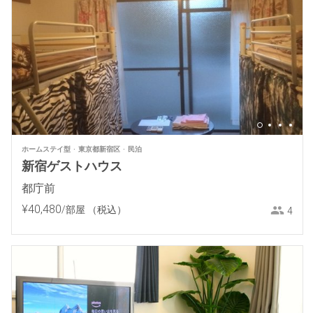
ホームステイ型
東京都新宿区
民泊
新宿ゲストハウス
都庁前
¥
40
,
480
/部屋
（税込）
4