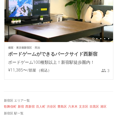
個室
東京都新宿区
民泊
ボードゲームができるパークサイド西新宿
ボードゲーム100種類以上！新宿駅徒歩圏内！
¥
11
,
385
〜
/部屋
（税込）
3
新宿区 エリア一覧
歌舞伎町
新宿
西新宿
百人町
渋谷区
豊島区
六本木
文京区
目黒区
港区
新宿区 駅一覧