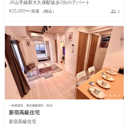
JR山手線新大久保駅徒歩3分のアパート
¥
25
,
300
〜
/部屋
（税込）
3
一軒家貸切
東京都新宿区
民泊
新宿高級住宅
新宿高級住宅