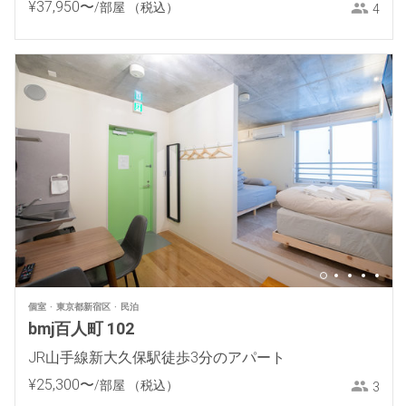
¥
37
,
950
〜
/部屋
（税込）
4
個室
東京都新宿区
民泊
bmj百人町 102
JR山手線新大久保駅徒歩3分のアパート
¥
25
,
300
〜
/部屋
（税込）
3