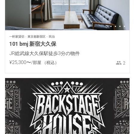
一軒家貸切
東京都新宿区
民泊
101 bmj 新宿大久保
JR総武線大久保駅徒歩3分の物件
¥
25
,
300
〜
/部屋
（税込）
2