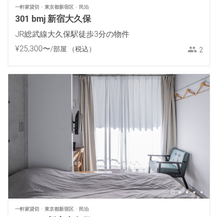
一軒家貸切
東京都新宿区
民泊
301 bmj 新宿大久保
JR総武線大久保駅徒歩3分の物件
¥
25
,
300
〜
/部屋
（税込）
2
一軒家貸切
東京都新宿区
民泊