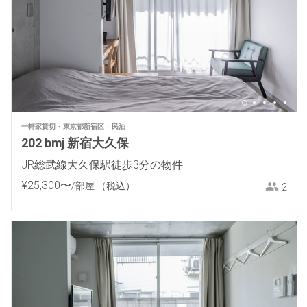
一軒家貸切
東京都新宿区
民泊
202 bmj 新宿大久保
JR総武線大久保駅徒歩3分の物件
¥
25
,
300
〜
/部屋
（税込）
2