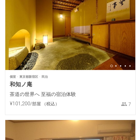
個室
東京都新宿区
民泊
和知ノ庵
茶道の世界へ 至福の宿泊体験
¥
101
,
200
/部屋
（税込）
7