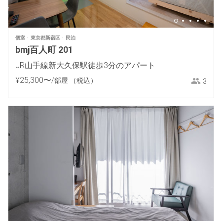
個室
東京都新宿区
民泊
bmj百人町 201
JR山手線新大久保駅徒歩3分のアパート
¥
25
,
300
〜
/部屋
（税込）
3