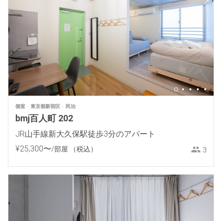
個室
東京都新宿区
民泊
bmj百人町 202
JR山手線新大久保駅徒歩3分のアパート
¥
25
,
300
〜
/部屋
（税込）
3