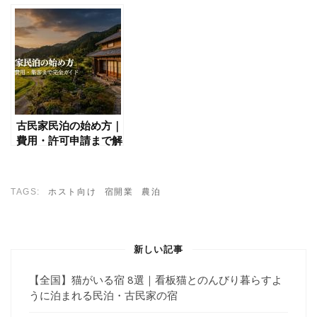
押さえたい基礎知識
の目安と費用を抑える
考え方
古民家民泊の始め方｜
費用・許可申請まで解
説｜STAY JAPAN
TAGS:
ホスト向け
宿開業
農泊
新しい記事
【全国】猫がいる宿 8選｜看板猫とのんびり暮らすよ
うに泊まれる民泊・古民家の宿