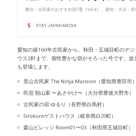
愛知の築160年古民家から、秋田・五城目町のデ
ウス2軒まで、個性豊かな宿がそろった号です。放
も登場します。
里山古民家 The Ninja Mansion（愛知県豊田市
民宿 朝山家 〜あさやけ〜（大分県豊後大野市）
古民家の宿 ゆるり（長野県白馬村）
Sirokuroゲストハウス（岐阜県白川町）
森山ビレッジ Room01〜03（秋田県五城目町）