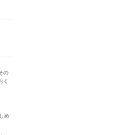
その
おく
しめ