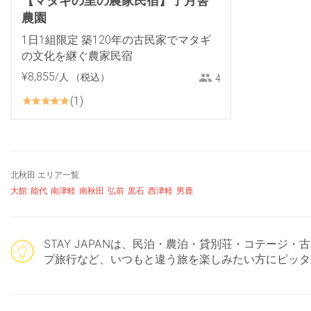
【マタギの里の農家民宿】了月舎
農園
1日1組限定 築120年の古民家でマタギ
の文化を継ぐ農家民宿
¥
8
,
855
/人
（税込）
4
1
北秋田 エリア一覧
大館
能代
南津軽
南秋田
弘前
黒石
西津軽
男鹿
STAY JAPANは、民泊・農泊・貸別荘・コテー
プ旅行など、いつもと違う旅を楽しみたい方にピッタ