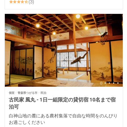
3
個室
青森県つがる市
民泊
古民家 風丸 - 1日一組限定の貸切宿 10名まで宿
泊可
白神山地の麓にある農村集落で自由な時間をのんびり
お過ごしください