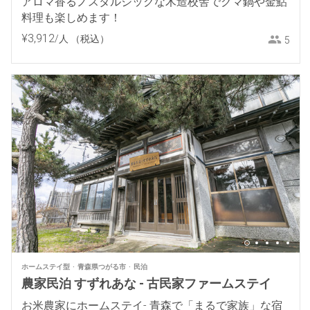
アロマ香るノスタルジックな木造校舎でクマ鍋や金鮎
料理も楽しめます！
¥
3
,
912
/人
（税込）
5
ホームステイ型
青森県つがる市
民泊
農家民泊 すずれあな - 古民家ファームステイ
お米農家にホームステイ- 青森で「まるで家族」な宿