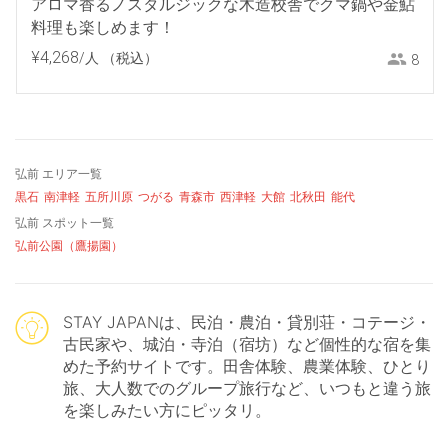
アロマ香るノスタルジックな木造校舎でクマ鍋や金鮎
料理も楽しめます！
¥
4
,
268
/人
（税込）
8
弘前 エリア一覧
黒石
南津軽
五所川原
つがる
青森市
西津軽
大館
北秋田
能代
弘前 スポット一覧
弘前公園（鷹揚園）
STAY JAPANは、民泊・農泊・貸別荘・コテージ・
古民家や、城泊・寺泊（宿坊）など個性的な宿を集
めた予約サイトです。田舎体験、農業体験、ひとり
旅、大人数でのグループ旅行など、いつもと違う旅
を楽しみたい方にピッタリ。