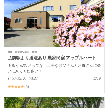
個室
青森県弘前市
民泊
弘前駅より送迎あり 農家民宿 アップルハート
明るく元気 おもてなし上手なお父さんとお母さんに会
いに来てください！
¥
16
,
432
/人
（税込）
8
6