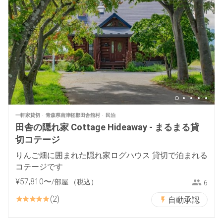
一軒家貸切
青森県南津軽郡田舎館村
民泊
田舎の隠れ家 Cottage Hideaway - まるまる貸
切コテージ
りんご畑に囲まれた隠れ家ログハウス 貸切で泊まれる
コテージです
¥
57
,
810
〜
/部屋
（税込）
6
2
自動承認