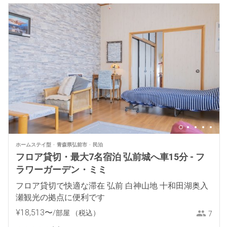
ホームステイ型
青森県弘前市
民泊
フロア貸切・最大7名宿泊 弘前城へ車15分 - フ
ラワーガーデン・ミミ
フロア貸切で快適な滞在 弘前 白神山地 十和田湖奥入
瀬観光の拠点に便利です
¥
18
,
513
〜
/部屋
（税込）
7