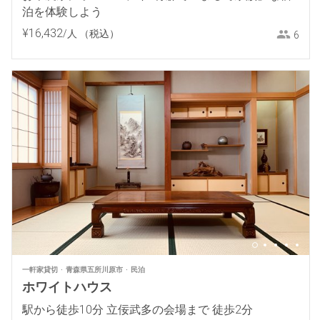
泊を体験しよう
¥
16
,
432
/人
（税込）
6
一軒家貸切
青森県五所川原市
民泊
ホワイトハウス
駅から徒歩10分 立佞武多の会場まで 徒歩2分