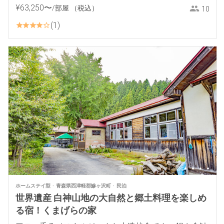
¥
63
,
250
〜
/部屋
（税込）
10
1
ホームステイ型
青森県西津軽郡鰺ヶ沢町
民泊
世界遺産 白神山地の大自然と郷土料理を楽しめ
る宿！くまげらの家