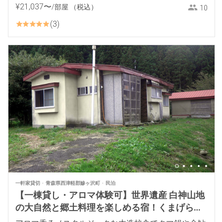
¥
21
,
037
〜
/部屋
（税込）
10
3
一軒家貸切
青森県西津軽郡鰺ヶ沢町
民泊
【一棟貸し・アロマ体験可】世界遺産 白神山地
の大自然と郷土料理を楽しめる宿！くまげらの
家(ゲストハウス)