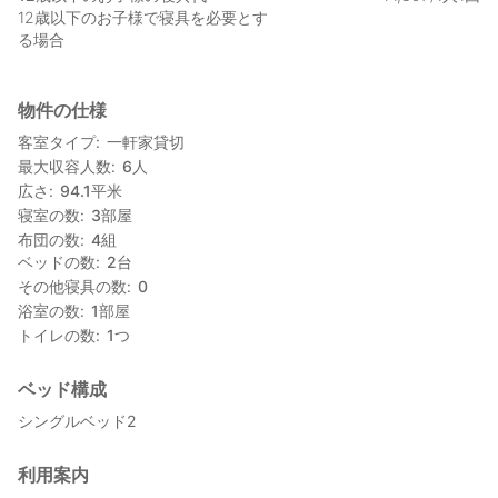
12歳以下のお子様で寝具を必要とす
る場合
物件の仕様
客室タイプ
一軒家貸切
最大収容人数
6
人
広さ
94.1
平米
寝室の数
3
部屋
布団の数
4
組
ベッドの数
2
台
その他寝具の数
0
浴室の数
1
部屋
トイレの数
1
つ
ベッド構成
シングルベッド2
利用案内