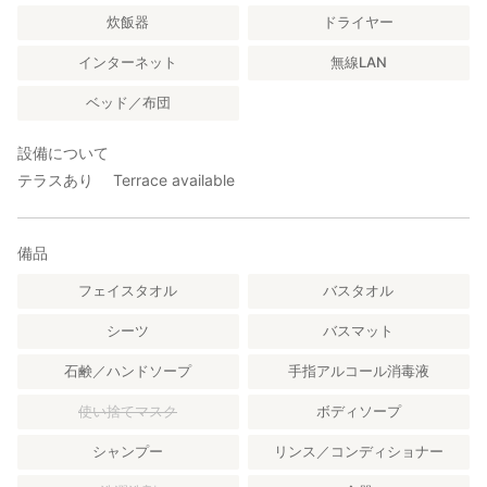
炊飯器
ドライヤー
インターネット
無線LAN
ベッド／布団
設備について
テラスあり Terrace available
備品
フェイスタオル
バスタオル
シーツ
バスマット
石鹸／ハンドソープ
手指アルコール消毒液
使い捨てマスク
ボディソープ
シャンプー
リンス／コンディショナー