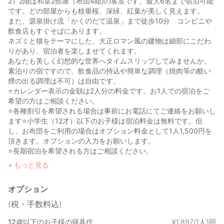
2）2階は和室2部屋（布団4組)の客室です。最大6名まで宿泊可能
です。どの部屋からも枝垂桜、深緑、紅葉が美しく見えます。
また、源泉掛け流「かくのだて温泉」まで徒歩10分 コンビニや
飲食店もすぐそばにあります。
ネズミと猫をテーマにした、大正ロマン風の建物は細部にこだわ
りがあり、宿泊者を楽しませてくれます。
あなたも美しく幻想的な世界へタイムスリップしてみませんか。
素泊りの宿ですので、飲食品の持込や簡単な調理（焼肉等の酷い
煙の出る調理は不可）は自由です。
⭐️カレンダー表示の金額は2人分の料金です。お1人での宿泊をご
希望の方はご相談ください。
⭐️各種割引を希望される場合は事前にお電話にてご連絡をお願いし
ます⭐️小学生（12才）以下のお子様は宿泊料金は無料です。但
し、お布団をご利用の場合はオプション料金として1人1,500円を
頂きます。オプションの入力をお願いします。
⭐️長期宿泊を希望される方はご相談ください。
（090−4557−0555 菅原）
もっと見る
✴️冬季間（12月〜3月）は休業します。2027年のご予約は2027年
2/1の9:00受付開始です。
オプション
(税・手数料込)
12歳以下のお子様の寝具代
¥
1
,
897/1人1回