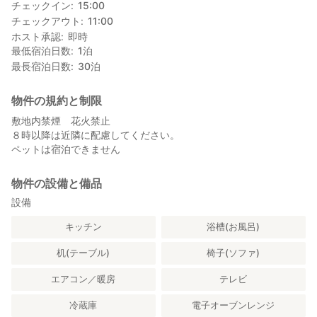
チェックイン
15:00
チェックアウト
11:00
ホスト承認
即時
最低宿泊日数
1
泊
最長宿泊日数
30
泊
物件の規約と制限
敷地内禁煙 花火禁止
８時以降は近隣に配慮してください。
ペットは宿泊できません
物件の設備と備品
設備
キッチン
浴槽(お風呂)
机(テーブル)
椅子(ソファ)
エアコン／暖房
テレビ
冷蔵庫
電子オーブンレンジ