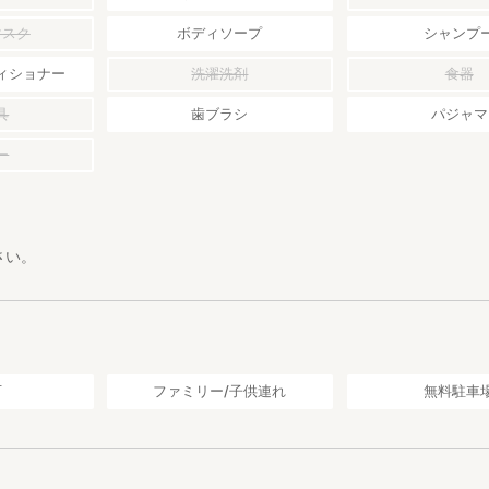
マスク
ボディソープ
シャンプ
ィショナー
洗濯洗剤
食器
具
歯ブラシ
パジャマ
ー
さい。
可
ファミリー/子供連れ
無料駐車