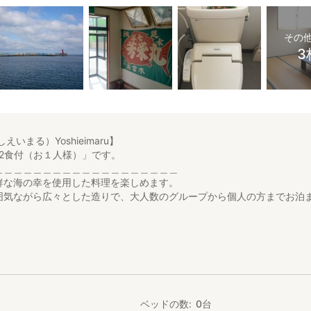
その
3
いまる）Yoshieimaru】
2食付（お１人様）」です。
＿＿＿＿＿＿＿＿＿＿＿＿＿＿＿＿＿＿＿
鮮な海の幸を使用した料理を楽しめます。
囲気ながら広々とした造りで、大人数のグループから個人の方までお泊
】
和室です。
、ベッドをご利用いただけます。事前にお問い合わせ下さい。
ベッドの数
0
台
は、七戸十和田駅または下北駅よりレンタカーでお越し下さい。