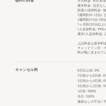
物件の料金
平日料金
¥
10
,
474
週末料金
設定な
部屋の清掃料金
1週間割(6-12泊)
2週間割(13泊-29泊
1ヶ月割(30泊以上)
1人追加料金
¥
10
,
週末1人追加料金
上記料金は基本料
チェックイン日・
料が既に含まれて
キャンセル料
8日以上前 :
0%
7日前から6日前 :
0
5日前から4日前 :
0
3日前から2日前 :
1
1日前 :
100%
当日 :
100%
連絡なしの不泊 / 不