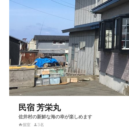
民宿 芳栄丸
佐井村の新鮮な海の幸が楽しめます
個室
3名