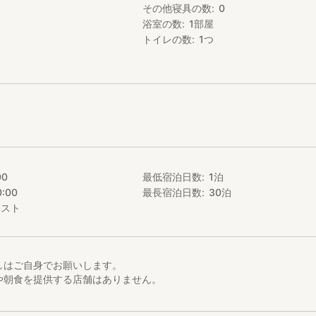
その他寝具の数
0
浴室の数
1
部屋
10台完備）
トイレの数
1
つ
10分
る観光名所です。
00
最低宿泊日数
1
泊
0:00
最長宿泊日数
30
泊
エスト
しはご自身でお願いします。
や朝食を提供する店舗はありません。