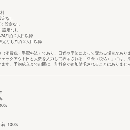
し
無料
設定なし
)
設定なし
設定なし
474/1泊 2人目以降
設定なし/1泊 2人目以降
金（消費税・手配料込）であり、日程や季節によって変わる場合があり
チェックアウト日と人数を入力して表示される「料金（税込）」には、
います。予約成立までの間に、別料金が追加請求されることはありませ
%
%
00%
着 :
100%