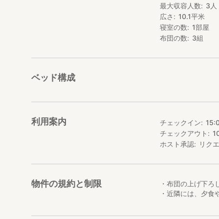
最大収容人数
3
人
広さ
10.1
平米
・無料駐車場あり（
・送迎なし
寝室の数
1
部屋
布団の数
3
組
【観光など】
・仏ヶ浦まで車で約
下北半島を代表す
ベッド構成
利用案内
チェックイン
15:
チェックアウト
1
ホスト承認
リク
物件の規約と制限
・布団の上げ下ろ
・近隣には、夕食