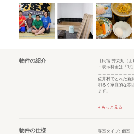
物件の紹介
【民宿 芳栄丸（よしえ
・表示料金は「1泊
＿＿＿＿＿＿＿＿
佐井村でとれた新
明るく家庭的な雰
ます。
【お部屋について
もっと見る
お部屋のタイプは
足の不自由な方は
【アクセス】
物件の仕様
客室タイプ
個室
電車でお越しの方