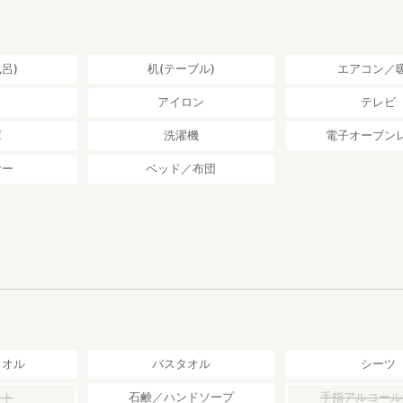
呂)
机(テーブル)
エアコン／
し
アイロン
テレビ
庫
洗濯機
電子オーブン
ヤー
ベッド／布団
タオル
バスタオル
シーツ
ット
石鹸／ハンドソープ
手指アルコール