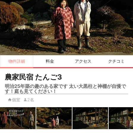
物件詳細
料金
アクセス
クチコミ
農家民宿 たんご3
明治25年築の趣のある家です 太い大黒柱と神棚が自慢で
す！庭も見てください！
個室
2名