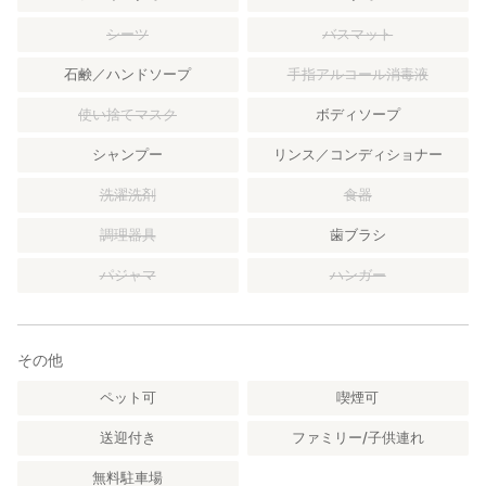
シーツ
バスマット
石鹸／ハンドソープ
手指アルコール消毒液
使い捨てマスク
ボディソープ
シャンプー
リンス／コンディショナー
洗濯洗剤
食器
調理器具
歯ブラシ
パジャマ
ハンガー
その他
ペット可
喫煙可
送迎付き
ファミリー/子供連れ
無料駐車場