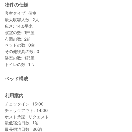
物件の仕様
木幡幡まつり
http://www.city.nihonmatsu.lg.jp/site/kankou/538.html
客室タイプ
個室
最大収容人数
2
人
広さ
14.0
平米
寝室の数
1
部屋
布団の数
2
組
ベッドの数
0
台
その他寝具の数
0
浴室の数
1
部屋
トイレの数
1
つ
ベッド構成
利用案内
チェックイン
15:00
チェックアウト
14:00
ホスト承認
リクエスト
最低宿泊日数
1
泊
最長宿泊日数
30
泊