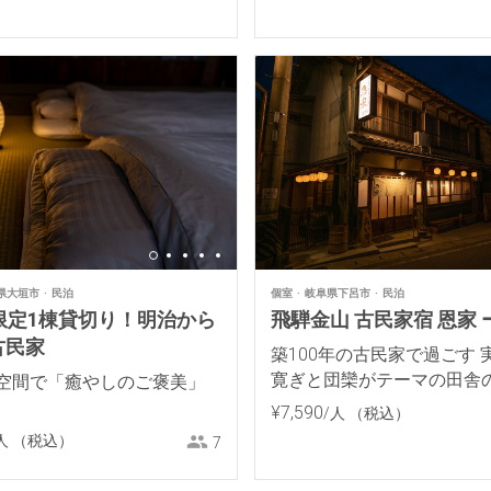
県大垣市
民泊
個室
岐阜県下呂市
民泊
限定1棟貸切り！明治から
飛騨金山 古民家宿 恩家
古民家
築100年の古民家で過ごす 
寛ぎと団欒がテーマの田舎
空間で「癒やしのご褒美」
場の宿
¥
7
,
590
/人
（税込）
人
（税込）
7