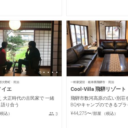
郡大野町
民泊
一軒家貸切
岐阜県飛騨市
民泊
ノイエ
Cool-Villa 飛騨リゾート
え 大正時代の古民家で 一緒
飛騨市数河高原の広い別荘を
 語り合う
BQやキャンプのできるプラ
ペースもあるヴィラ
¥
44
,
275
〜
税込）
/部屋
（税込）
3