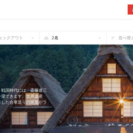
チェックアウト
並べ替え
。戦国時代には、斎藤道三
一望できます。世界遺産
粧した合掌造りの家屋がラ