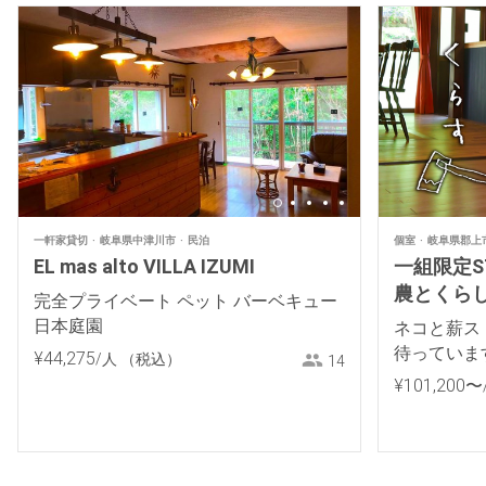
一軒家貸切
岐阜県中津川市
民泊
個室
岐阜県郡上
EL mas alto VILLA IZUMI
一組限定ST
農とくらし
完全プライベート ペット バーベキュー
日本庭園
ネコと薪ス
待っていま
¥
44
,
275
/人
（税込）
14
¥
101
,
200
〜