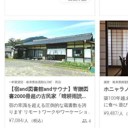
一軒家貸切
岐阜県加茂郡白川町
民泊
個室
岐阜県揖斐
【宿and図書館andサウナ】寄贈図
ホニャラ
書2000冊超の古民家「晴耕雨読と
築100年越
みだ」
に食べ 遊び
宿の常識を超える圧倒的な蔵書数を誇
ります リモートワークやワーケーショ
¥
9
,
487
/人
（
ンにも対応します
¥
7
,
084
/人
（税込）
4