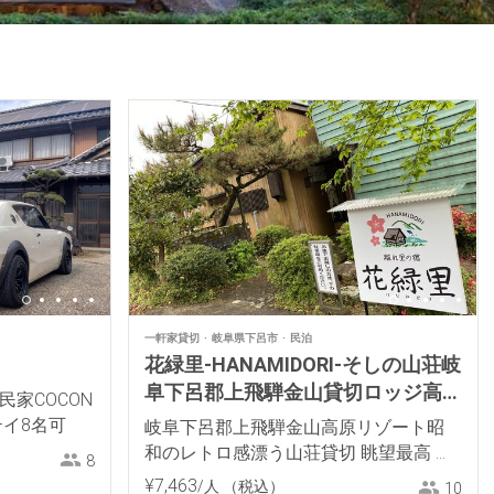
一軒家貸切
岐阜県下呂市
民泊
花緑里-HANAMIDORI-そしの山荘岐
阜下呂郡上飛騨金山貸切ロッジ高
民家COCON
原リゾート
テイ8名可
岐阜下呂郡上飛騨金山高原リゾート昭
和のレトロ感漂う山荘貸切 眺望最高 岩
8
風呂 BBQキャンプ
¥
7
,
463
/人
（税込）
10