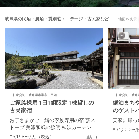
岐阜県の民泊・農泊・貸別荘・コテージ・古民家など
地図を表示
一軒家貸切
岐阜県本巣市
民泊
一軒家貸切
岐阜
ご家族様用 1日1組限定 1棟貸しの
縁泊まちや 
古民家宿
のゲスト
お子さまがご一緒の家族専用の宿 薪ス
実家に帰っ
トーブ 美濃和紙の照明 柿渋カーテンを
¥
34
,
500
〜
/
使用 岐阜県産自然素材の部屋
¥
6
,
198
〜
/人
（税込）
10