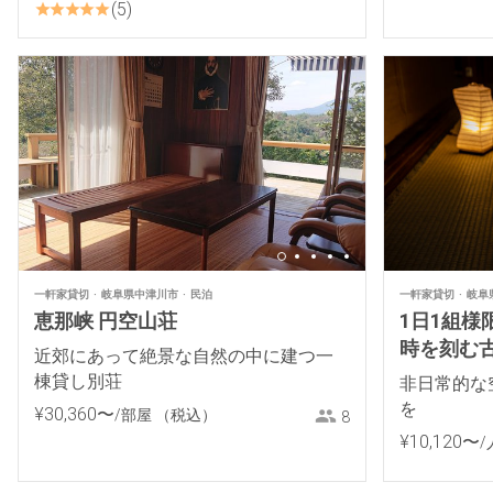
5
一軒家貸切
岐阜県中津川市
民泊
一軒家貸切
岐阜
恵那峡 円空山荘
1日1組様
時を刻む
近郊にあって絶景な自然の中に建つ一
棟貸し別荘
非日常的な
を
¥
30
,
360
〜
/部屋
（税込）
8
¥
10
,
120
〜
/