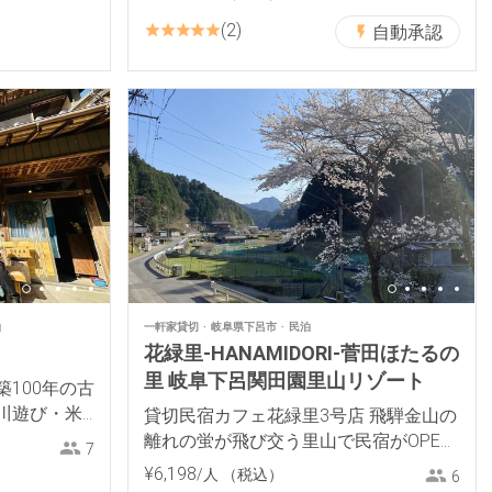
2
自動承認
泊
一軒家貸切
岐阜県下呂市
民泊
花緑里-HANAMIDORI-菅田ほたるの
里 岐阜下呂関田園里山リゾート
100年の古
川遊び・米
貸切民宿カフェ花緑里3号店 飛騨金山の
離れの蛍が飛び交う里山で民宿がOPEN
7
近隣に蛍石洞窟名所あり
¥
6
,
198
/人
（税込）
6