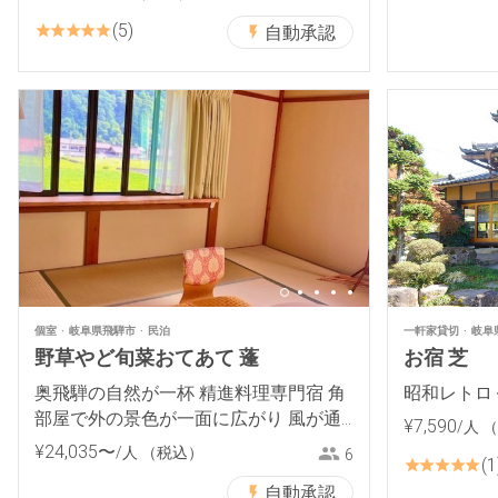
5
自動承認
個室
岐阜県飛騨市
民泊
一軒家貸切
岐阜
野草やど旬菜おてあて 蓬
お宿 芝
奥飛騨の自然が一杯 精進料理専門宿 角
昭和レトロ
部屋で外の景色が一面に広がり 風が通
¥
7
,
590
/人
（
る癒しの和室です
¥
24
,
035
〜
/人
（税込）
6
1
自動承認