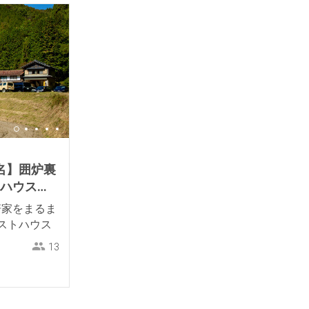
名】囲炉裏
トハウス
軒家をまるま
ストハウス
13