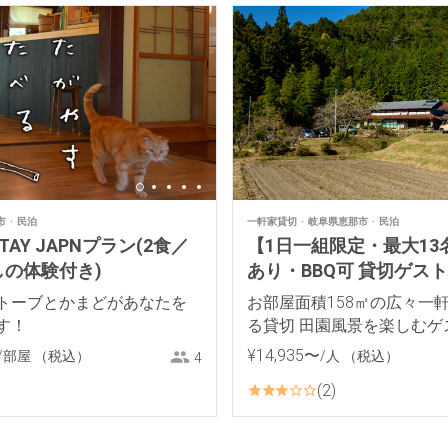
市
民泊
一軒家貸切
岐阜県恵那市
民泊
AY JAPNプラン(2食／
【1日一組限定・最大13
の体験付き)
あり・BBQ可 貸切ゲス
「しらたか」
トーブとかまどがあなたを
お部屋面積158㎡の広々一
す！
る貸切 田園風景を楽しむゲ
¥
14
,
935
〜
/部屋
（税込）
/人
（税込）
4
2