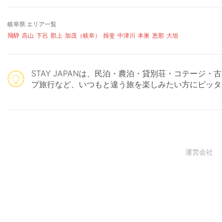
岐阜県 エリア一覧
飛騨
高山
下呂
郡上
加茂（岐阜）
揖斐
中津川
本巣
恵那
大垣
STAY JAPANは、民泊・農泊・貸別荘・コテー
プ旅行など、いつもと違う旅を楽しみたい方にピッタ
運営会社