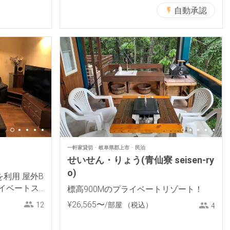
自動承認
一軒家貸切
岐阜県郡上市
民泊
せいせん・りょう(青仙寮 seisen-ry
o)
利用 屋外B
イベートス
標高900Mのプライベートリゾート！
¥
26
,
565
〜
/部屋
（税込）
12
4