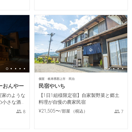
個室
岐阜県郡上市
民泊
 ーおんやー
民宿やいち
実家のような
【1日1組様限定宿】自家製野菜と郷土
の小さな酒
料理が自慢の農家民宿
¥
21
,
505
〜
/部屋
（税込）
8
7