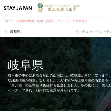
TOP
岐阜県の民泊・農泊・貸別荘・コテージ・古民家など
チェックイン / 
岐阜県
岐阜市の中心にある金華山の山頂には、岐阜城がそびえ立ちます
や織田信長が城主となりました。天守閣からは岐阜市の街並みを
「白川郷」の合掌造り集落群も見逃せません。冬の夜には、雪化
イトアップされ、幻想的な風景が見られます。