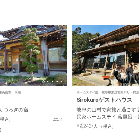
県高山市
民泊
ホームステイ型
岐阜県加茂郡白川町
民
Sirokuroゲストハウス
くつろぎの宿
岐阜の山村で家族と過ごす 築
民家ホームステイ 薪風呂・
税込）
4
作り
¥
9
,
243
/人
（税込）