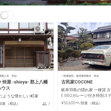
県郡上市
民泊
一軒家貸切
岐阜県羽島市
民泊
卌屋 -shioya- 郡上八幡
古民家COCONE
ハウス
岐阜羽島の隠れ家 一棟貸 古
E BBQガレージ付き特別ス
たような懐かしい町家
¥
50
,
600
〜
/部屋
（税込）
部屋
（税込）
7