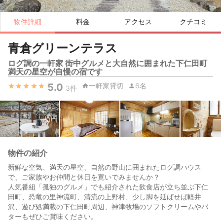
物件詳細
料金
アクセス
クチコミ
青倉グリーンテラス
ログ調の一軒家 街中グルメと大自然に囲まれた下仁田町
満天の星空が自慢の宿です
5.0
一軒家貸切
6名
3
件
物件の紹介
新鮮な空気、満天の星空、自然の野山に囲まれたログ調ハウス
で、ご家族やお仲間と休日を寛いでみませんか？
人気番組「孤独のグルメ」でも紹介された飲食店が立ち並ぶ下仁
田町、恐竜の里神流町、清流の上野村、少し脚を延ばせば軽井
沢、遊び処満載の下仁田町周辺、神津牧場のソフトクリームやバ
ターもぜひご賞味ください。