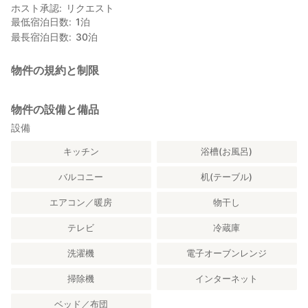
ホスト承認
リクエスト
最低宿泊日数
1
泊
最長宿泊日数
30
泊
物件の規約と制限
物件の設備と備品
設備
キッチン
浴槽(お風呂)
バルコニー
机(テーブル)
エアコン／暖房
物干し
テレビ
冷蔵庫
洗濯機
電子オーブンレンジ
掃除機
インターネット
ベッド／布団