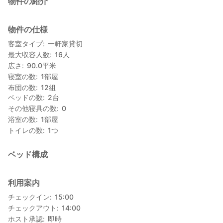
物件の紹介
物件の仕様
客室タイプ
一軒家貸切
最大収容人数
16
人
広さ
90.0
平米
寝室の数
1
部屋
布団の数
12
組
ベッドの数
2
台
その他寝具の数
0
浴室の数
1
部屋
トイレの数
1
つ
ベッド構成
利用案内
チェックイン
15:00
チェックアウト
14:00
ホスト承認
即時