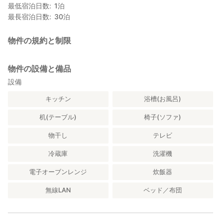
最低宿泊日数
1
泊
最長宿泊日数
30
泊
物件の規約と制限
物件の設備と備品
設備
キッチン
浴槽(お風呂)
机(テーブル)
椅子(ソファ)
物干し
テレビ
冷蔵庫
洗濯機
電子オーブンレンジ
炊飯器
無線LAN
ベッド／布団