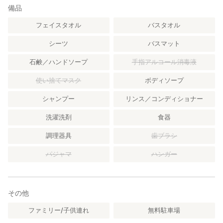
備品
フェイスタオル
バスタオル
シーツ
バスマット
石鹸／ハンドソープ
手指アルコール消毒液
使い捨てマスク
ボディソープ
シャンプー
リンス／コンディショナー
洗濯洗剤
食器
調理器具
歯ブラシ
パジャマ
ハンガー
その他
ファミリー/子供連れ
無料駐車場