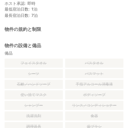
ホスト承認
即時
最低宿泊日数
1
泊
最長宿泊日数
7
泊
物件の規約と制限
物件の設備と備品
備品
フェイスタオル
バスタオル
シーツ
バスマット
石鹸／ハンドソープ
手指アルコール消毒液
使い捨てマスク
ボディソープ
シャンプー
リンス／コンディショナー
洗濯洗剤
食器
調理器具
歯ブラシ