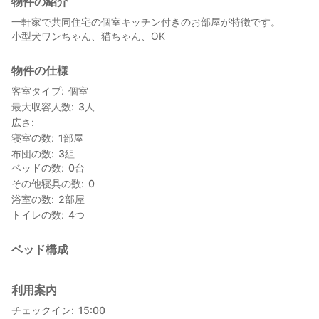
物件の紹介
一軒家で共同住宅の個室キッチン付きのお部屋が特徴です。
小型犬ワンちゃん、猫ちゃん、OK
物件の仕様
客室タイプ
個室
最大収容人数
3
人
広さ
寝室の数
1
部屋
布団の数
3
組
ベッドの数
0
台
その他寝具の数
0
浴室の数
2
部屋
トイレの数
4
つ
ベッド構成
利用案内
チェックイン
15:00