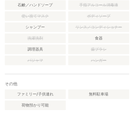
石鹸／ハンドソープ
手指アルコール消毒液
使い捨てマスク
ボディソープ
シャンプー
リンス／コンディショナー
洗濯洗剤
食器
調理器具
歯ブラシ
パジャマ
ハンガー
その他
ファミリー/子供連れ
無料駐車場
荷物預かり可能