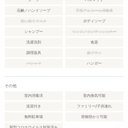
石鹸／ハンドソープ
手指アルコール消毒液
使い捨てマスク
ボディソープ
シャンプー
リンス／コンディショナー
洗濯洗剤
食器
調理器具
歯ブラシ
パジャマ
ハンガー
その他
室内消毒済
室内換気可能
送迎付き
ファミリー/子供連れ
無料駐車場
荷物預かり可能
新型コロナウイルス対策済み