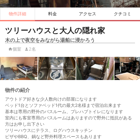
物件詳細
料金
アクセス
クチコミ
ツリーハウスと大人の隠れ家
木の上で夜空をみながら湯船に浸かろう
個室
2名
物件の紹介
アウトドア好きな少人数向けの部屋になります
ベッド1台とソファベッド1代の最大2名様まで宿泊出来ます
基本は専用の野外のバスルーム、プレハブトイレになります
室内にも客室専用のバスルームはありますので野外に抵抗がある
方はお申し出下さい
ツリーハウスにテラス、ログハウスキッチン
ピザやBBQ、鍋など野外料理スペースもあります