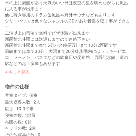
木の上に湯船があり天気のいい日は夜空の星を眺めながらお風呂
に入る事が出来ます
他に蒔き専用のドラム缶風呂や野外サウナなどもあります
ツリーハウスは色々なジャンルのCDがあり音楽を聴く事ができま
す
二泊以上の宿泊で無料でピザ体験が出来ます
新函館北斗駅には送迎しますので連絡下さい
新函館北斗駅まで車で5分バス停長万川まで10分2区間です
函館までは車で30分、大沼まで20分徒歩圏内にはラッキーピエ
ロ、ラーメン、パスタなどの飲食店や昆布館、男爵記念館、道の
駅などのお土産屋もあります
もっと見る
物件の仕様
客室タイプ
個室
最大収容人数
2
人
広さ
10.0
平米
寝室の数
1
部屋
布団の数
0
組
ベッドの数
2
台
その他寝具の数
0