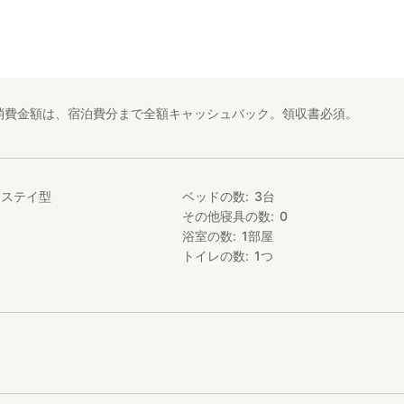
消費金額は、宿泊費分まで全額キャッシュバック。領収書必須。
ムステイ型
ベッドの数
3
台
その他寝具の数
0
浴室の数
1
部屋
トイレの数
1
つ