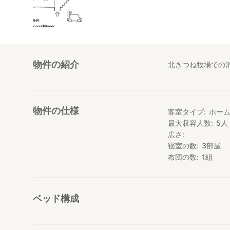
物件の紹介
北きつね牧場での
物件の仕様
客室タイプ
ホー
最大収容人数
5
人
広さ
寝室の数
3
部屋
布団の数
1
組
ベッド構成