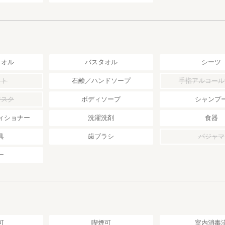
タオル
バスタオル
シーツ
ット
石鹸／ハンドソープ
手指アルコール
マスク
ボディソープ
シャンプ
ィショナー
洗濯洗剤
食器
具
歯ブラシ
パジャマ
ー
可
喫煙可
室内消毒