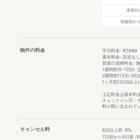
送迎付
荷物預か
物件の料金
平日料金
¥
7
,
590
週末料金
設定な
部屋の清掃料金
1週間割(6-12泊)
2週間割(13泊-29泊
1ヶ月割(30泊以上)
上記料金は基本料
チェックイン日・
料が既に含まれて
キャンセル料
8日以上前 :
0%
7日前から6日前 :
1