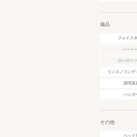
備品
フェイス
バスマ
使い捨て
リンス／コンデ
調理器
ハンガ
その他
ペット