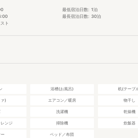
00
最低宿泊日数
1
泊
4:00
最長宿泊日数
30
泊
エスト
ン
浴槽(お風呂)
机(テーブル
ァ)
エアコン／暖房
物干し
庫
洗濯機
乾燥機
ンレンジ
掃除機
炊飯器
ヤー
ベッド／布団