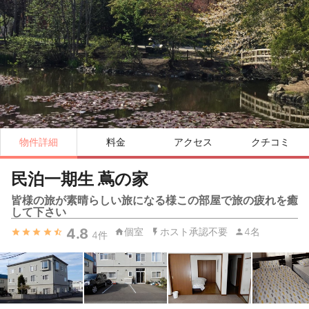
物件詳細
料金
アクセス
クチコミ
民泊一期生 蔦の家
皆様の旅が素晴らしい旅になる様この部屋で旅の疲れを癒
して下さい
4.8
個室
ホスト承認不要
4名
4
件