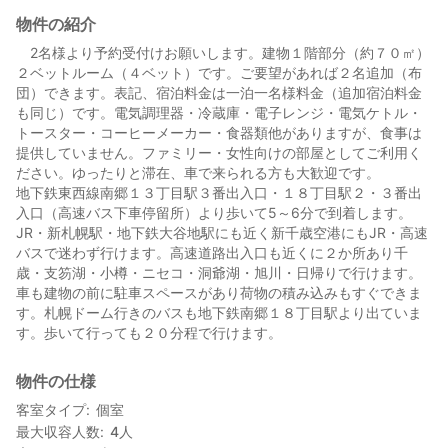
物件の紹介
2名様より予約受付けお願いします。建物１階部分（約７０㎡）
２ベットルーム（４ベット）です。ご要望があれば２名追加（布
団）できます。表記、宿泊料金は一泊一名様料金（追加宿泊料金
も同じ）です。電気調理器・冷蔵庫・電子レンジ・電気ケトル・
トースター・コーヒーメーカー・食器類他がありますが、食事は
提供していません。ファミリー・女性向けの部屋としてご利用く
ださい。ゆったりと滞在、車で来られる方も大歓迎です。
地下鉄東西線南郷１３丁目駅３番出入口・１８丁目駅２・３番出
入口（高速バス下車停留所）より歩いて5～6分で到着します。
JR・新札幌駅・地下鉄大谷地駅にも近く新千歳空港にもJR・高速
バスで迷わず行けます。高速道路出入口も近くに２か所あり千
歳・支笏湖・小樽・ニセコ・洞爺湖・旭川・日帰りで行けます。
車も建物の前に駐車スペースがあり荷物の積み込みもすぐできま
す。札幌ドーム行きのバスも地下鉄南郷１８丁目駅より出ていま
す。歩いて行っても２０分程で行けます。
物件の仕様
客室タイプ
個室
最大収容人数
4
人