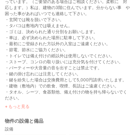
っています。（ご要望のある場合はご相談ください。柔軟に 対
応します。）私は、建物の3階に住んでいます。分からない事 や
困った事があればいつでも連絡して下さい。
・玄関では靴を脱いで下さい。
・タバコは敷地内では吸えません。
・ゴミは、決められた通り分別をお願いします。
・車は、必ず決められた場所に駐車して下さい。
・最初にご登録された方以外の入室はご遠慮ください。
・節電、節水にご協力ください。
・トイレでは備え付けの紙以外は使用しないでください。
・ストーブ、コンロの取り扱いには充分気を付けてください。
・パーティーや大音量の音を出すことは禁止です。
・鍵の掛け忘れには注意してください。
・鍵を紛失した場合は交換費用として5,000円請求いたします。
・建物（敷地内）での飲食、喫煙、長話はご遠慮ください。
・タオル、シーツ、食器類他、備え付けの物を持ち帰らないでく
ださい。
・チェックアウト後の忘れ物等は一週間保管しますがその後 連
もっと見る
絡 なき場合は当方にて処分させて頂きます。ご了承下さい。
・暴力団排除条例に基づき暴力団関係者のご利用、入室はご遠
物件の設備と備品
慮 ください。
設備