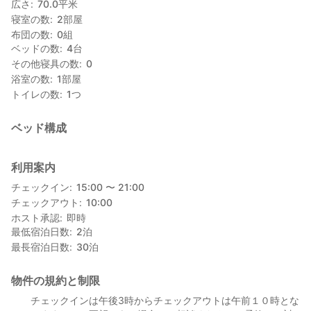
広さ
70.0
平米
寝室の数
2
部屋
布団の数
0
組
ベッドの数
4
台
その他寝具の数
0
浴室の数
1
部屋
トイレの数
1
つ
ベッド構成
利用案内
チェックイン
15:00 〜 21:00
チェックアウト
10:00
ホスト承認
即時
最低宿泊日数
2
泊
最長宿泊日数
30
泊
物件の規約と制限
チェックインは午後3時からチェックアウトは午前１０時とな