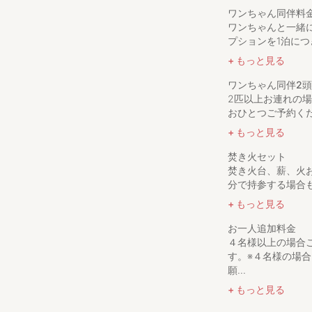
※素泊まり利用料
ワンちゃん同伴料
​ ※7名までご利
ワンちゃんと一緒
願い致します。
プションを1泊につ
※繁忙期や週末は
​ ※小学生未満は
もっと見る
※寝室は3部屋（1
ワンちゃん同伴2
※ご希望のお部屋
2匹以上お連れの
※貸し出しをして
おひとつご予約くだ
※ワンちゃんの宿
※連泊の際等、ワ
もっと見る
※チェックインは1
※ささやかではあ
焚き火セット
さい。
焚き火台、薪、火お
※ﾎｯﾄﾌﾟﾚｰﾄ
分で持参する場合も
もっと見る
コンビニ（ローソ
スーパー（A-CO
お一人追加料金
（ビックハウ
４名様以上の場合
焼肉冷麺（ひげ）
す。※４名様の場
（三千里） 
願...
（ぴょんぴょん
もっと見る
観光、遊びスポッ