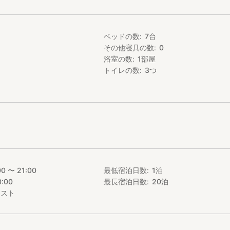
6分
り物広場 車2分
 車4分
ベッドの数
7
台
21分
その他寝具の数
0
浴室の数
1
部屋
トイレの数
3
つ
00 〜 21:00
最低宿泊日数
1
泊
0:00
最長宿泊日数
20
泊
エスト