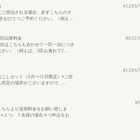
金→／3名まで 19800円（税込）〜
金
¥
1
,
265
用頂けます。追加料金は、1名様4,400円。オプションメニューで追加人
にご宿泊される場合、必ずこちらのオ
きおひとつご予約ください。（例え...
料金が変動致しますので、希望のご宿泊日で確認をお願いいたします
ベットのご利用がない場合、人数に含みません。
号室：ベット2台、2号室：ベット3台、3号室：2段ベット）です。
頭目以降料金
¥
632
がございましたら、予約時に記入お願い致します。
場合はこちらも合わせて一匹一泊につき
いない間、猫​がおります。お客様が滞在時は，管理人室におります。
さい。（例えば、3匹お連れで2...
泊​もお受けしております。オプションメニューの選択をお願い致しま
ンちゃんを愛玩動物飼養管理士に預けたい方は、予約時にお伝えくださ
5時〜21時までに、チェックアウトは10時までにお願いいたします。
りますが、ワンちゃんが遊べるドッグランもございます。どうぞご自由
¥
1
,
265
こしセット（6月〜12月限定）※ご自
等を利用したダイニングでの焼肉はご遠慮願います。
所定の場所がございますので、...
ン） 車3分
OPごしょ） 車3分
¥
5
ス） 車9分
こちらより追加料金をお願い致しま
 車8分
合→１つ、７名様の場合４つ申込をお
車11分
舎） 車25分
ト