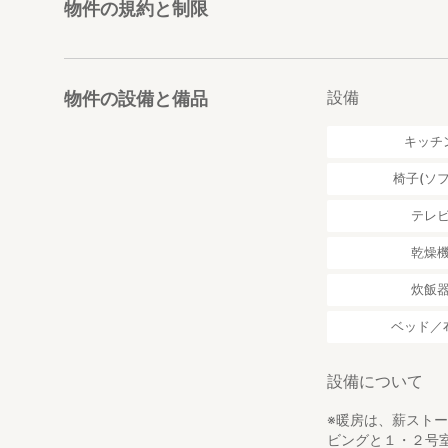
物件の規約と制限
設備
物件の設備と備品
キッチ
椅子(ソフ
テレ
乾燥
炊飯
ベッド／
設備について
※暖房は、薪スト
ビングと１・２号