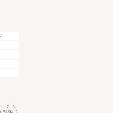
)
コンは、リ
を1組追加で