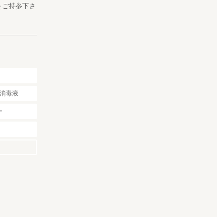
をご持参下さ
消毒液
ー