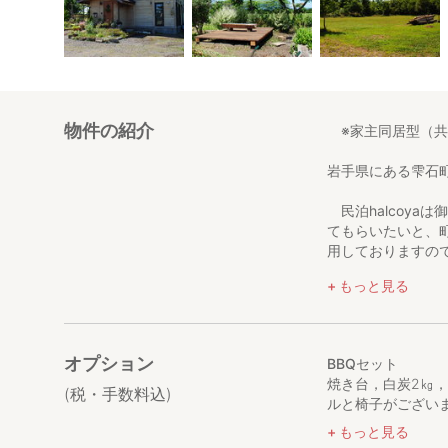
物件の紹介
※家主同居型（共
岩手県にある雫石
民泊halcoya
てもらいたいと、
用しておりますの
もっと見る
雫石の暮らしに興
で楽しみたいなど
※家主同居型 １
オプション
BBQセット
宿は家主が常駐し
焼き台，白炭2㎏
スペースがござい
(税・手数料込)
ルと椅子がございま
がけください。
もっと見る