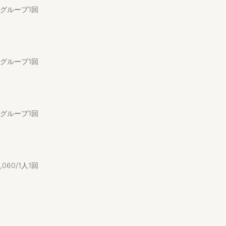
/1グループ1回
数の選択をお
。
/1グループ1回
す。
い。
にお使い下
/1グループ1回
,
060/1人1回