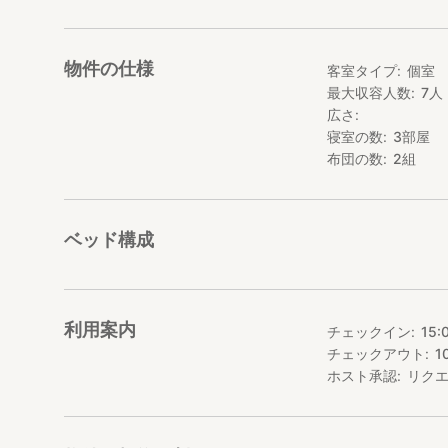
小岩井農場 車1
御所湖広域公園乗
ファミリーランド
物件の仕様
客室タイプ
個室
雫石スキー場 車
最大収容人数
7
人
広さ
寝室の数
3
部屋
布団の数
2
組
ベッド構成
利用案内
チェックイン
15:
チェックアウト
1
ホスト承認
リク