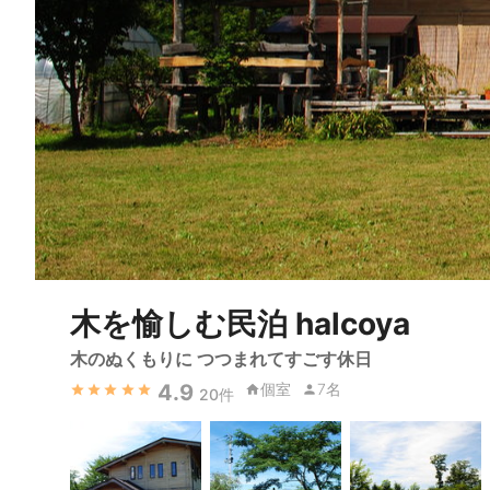
木を愉しむ民泊 halcoya
木のぬくもりに つつまれてすごす休日
4.9
個室
7名
20
件