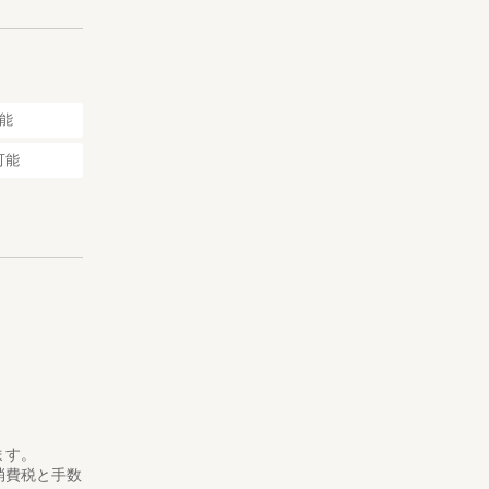
能
可能
ます。
消費税と手数