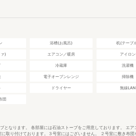
ン
浴槽(お風呂)
机(テーブル
ァ)
エアコン／暖房
アイロン
ビ
冷蔵庫
洗濯機
機
電子オーブンレンジ
掃除機
器
ドライヤー
無線LAN
布団
ーブとなります。 各部屋には石油ストーブをご用意しております。 エア
室に取り付けております。３号室にはございません。 ２号室に敷き布団