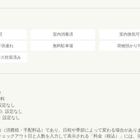
可
室内消毒済
室内換気可
子供連れ
無料駐車場
荷物預かり
ルス対策済み
0
0
無料
設定なし
)
設定なし
設定なし
金（消費税・手配料込）であり、日程や季節によって変わる場合があり
チェックアウト日と人数を入力して表示される「料金（税込）」には、