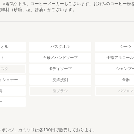
。 ※電気ケトル、コーヒーメーカーもございます。お好みのコーヒー粉
の調味料（砂糖、塩、醤油）がございます。
タオル
バスタオル
シーツ
ット
石鹸／ハンドソープ
手指アルコール
マスク
ボディソープ
シャンプ
ィショナー
洗濯洗剤
食器
具
歯ブラシ
パジャマ
ー
スポンジ、カミソリは各100円で販売しております。