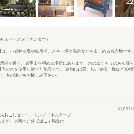
2
有スペースがございます）
町は、小岩井農場や御所湖、スキー場や温泉などを楽しめる観光地です
は御所湖が近く、岩手山を望める場所にあります。​木のぬくもりのある暮
町内の木を使用し建てた施設です。 建物には栗、杉、赤松、槐など10種
で、木の違いもお愉しみ下さい。
味がある・自然の中でゆっくりしたい、家族や友だちとの時間をいつ
…そんな時にどうぞいらして下さい。
日１組限定
¥
1
,
897
ており、基本一階の管理人室におりますが、バスルーム／トイレ／キッ
，火おこしセット、トング（木のテーブ
ますのでご了承ください。基本的に管理人室におりますので、何かあれ
すが、長時間戸外で過ごす場合は...