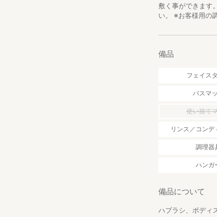
敷く事ができます
い。 ※お客様用
備品
フェイス
バスマ
使い捨て
リンス／コンデ
調理器
ハンガ
備品について
ハブラシ、ボディ