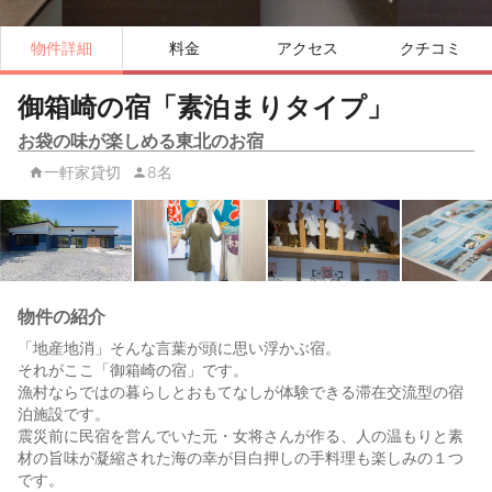
物件詳細
料金
アクセス
クチコミ
御箱崎の宿「素泊まりタイプ」
お袋の味が楽しめる東北のお宿
一軒家貸切
8名
物件の紹介
「地産地消」そんな言葉が頭に思い浮かぶ宿。
それがここ「御箱崎の宿」です。
漁村ならではの暮らしとおもてなしが体験できる滞在交流型の宿
泊施設です。
震災前に民宿を営んでいた元・女将さんが作る、人の温もりと素
材の旨味が凝縮された海の幸が目白押しの手料理も楽しみの１つ
です。