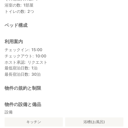
https://uogashi-terrace.jp
浴室の数
1
部屋
・三陸ジオパーク
トイレの数
2
つ
http://sanriku-geo.com
・みちのく潮風トレイルルート
http://tohoku.env.go.jp/mct/
ベッド構成
※スーパーやコンビニは近くにはないのでご注意ください
利用案内
チェックイン
15:00
チェックアウト
10:00
ホスト承認
リクエスト
最低宿泊日数
1
泊
最長宿泊日数
30
泊
物件の規約と制限
物件の設備と備品
設備
キッチン
浴槽(お風呂)