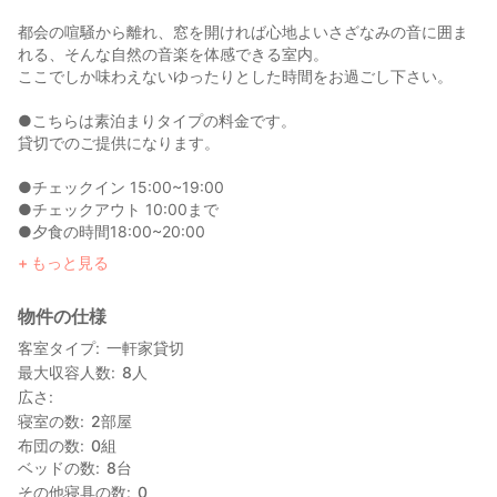
都会の喧騒から離れ、窓を開ければ心地よいさざなみの音に囲ま
れる、そんな自然の音楽を体感できる室内。
ここでしか味わえないゆったりとした時間をお過ごし下さい。
●こちらは素泊まりタイプの料金です。
貸切でのご提供になります。
●チェックイン 15:00~19:00
●チェックアウト 10:00まで
●夕食の時間18:00~20:00
●朝食の時間7:00~8:00
もっと見る
スペース
物件の仕様
4名1室ですが、十分なパーソナルスペースが確保できる広々とし
たお部屋です。
客室タイプ
一軒家貸切
談話室（ダイニングルーム）も大きなテーブルを囲み、オフサイ
最大収容人数
8
人
ト・ミーティングにも最適。
広さ
玄関・浴室・寝室全てバリアフリー構造となっています。
寝室の数
2
部屋
布団の数
0
組
●近隣のオススメスポット
ベッドの数
8
台
・魚河岸テラス（オーシャンビューを目の目にしたお食事処）
その他寝具の数
0