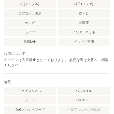
机(テーブル)
椅子(ソファ)
エアコン／暖房
物干し
テレビ
冷蔵庫
ドライヤー
インターネット
無線LAN
ベッド／布団
設備について
キッチンは入室禁止となっております。 必要な際は女将へご相談
ください。
備品
フェイスタオル
バスタオル
シーツ
バスマット
石鹸／ハンドソープ
手指アルコール消毒液