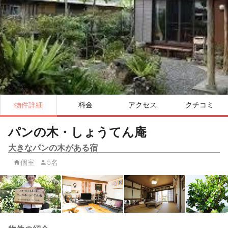
物件詳細
料金
アクセス
クチコミ
パンの木・しょうてん庵
大きなパンの木がある宿
個室
5名