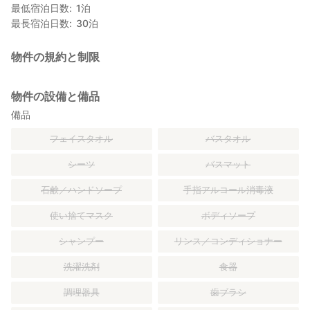
最低宿泊日数
1
泊
最長宿泊日数
30
泊
物件の規約と制限
物件の設備と備品
備品
フェイスタオル
バスタオル
シーツ
バスマット
石鹸／ハンドソープ
手指アルコール消毒液
使い捨てマスク
ボディソープ
シャンプー
リンス／コンディショナー
洗濯洗剤
食器
調理器具
歯ブラシ