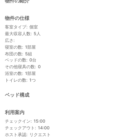
物件の紹介
物件の仕様
客室タイプ
個室
最大収容人数
5
人
広さ
寝室の数
1
部屋
布団の数
5
組
ベッドの数
0
台
その他寝具の数
0
浴室の数
1
部屋
トイレの数
1
つ
ベッド構成
利用案内
チェックイン
15:00
チェックアウト
14:00
ホスト承認
リクエスト