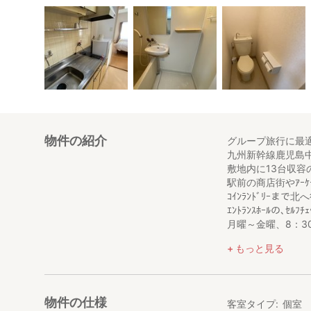
物件の紹介
グループ旅行に最
九州新幹線鹿児島
敷地内に13台収容
駅前の商店街やｱｰ
ｺｲﾝﾗﾝﾄﾞﾘｰまで
ｴﾝﾄﾗﾝｽﾎｰﾙの､ｾﾙ
月曜～金曜、8：3
それ以外の時間は
もっと見る
無人対応施設のた
物件の仕様
客室タイプ
個室