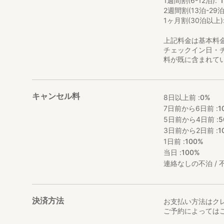
1週間割(6-12泊)
2週間割(13泊-29泊
1ヶ月割(30泊以上)
上記料金は基本料
チェックイン日・
料が既に含まれて
キャンセル料
8日以上前 :
0%
7日前から6日前 :
1
5日前から4日前 :
5
3日前から2日前 :
1
1日前 :
100%
当日 :
100%
連絡なしの不泊 / 不
決済方法
お支払い方法はク
ご予約によっては