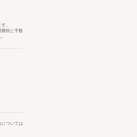
ます。
消費税と手数
ん。
込については