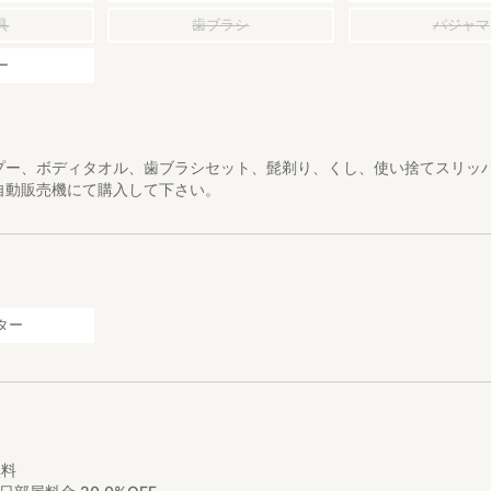
具
歯ブラシ
パジャマ
ー
プー、ボディタオル、歯ブラシセット、髭剃り、くし、使い捨てスリッパ
自動販売機にて購入して下さい。
ター
無料