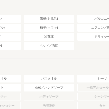
ン
浴槽(お風呂)
バルコニ
ル)
椅子(ソファ)
エアコン／
ビ
冷蔵庫
ドライヤ
N
ベッド／布団
タオル
バスタオル
シーツ
ット
石鹸／ハンドソープ
手指アルコール
マスク
ボディソープ
シャンプ
ィショナー
洗濯洗剤
食器