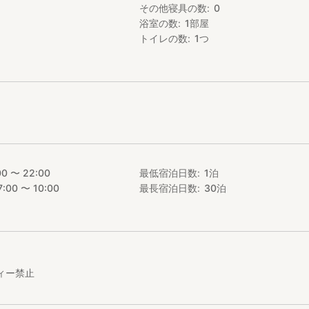
その他寝具の数
0
浴室の数
1
部屋
トイレの数
1
つ
00 〜 22:00
最低宿泊日数
1
泊
7:00 〜 10:00
最長宿泊日数
30
泊
ィー禁止