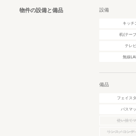
設備
物件の設備と備品
キッチ
机(テーブ
テレ
無線LA
備品
フェイス
バスマ
使い捨て
リンス／コンデ