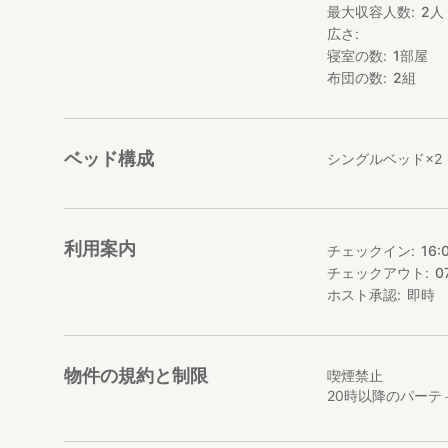
最大収容人数
2
人
広さ
寝室の数
1
部屋
布団の数
2
組
ベッド構成
シングルベッド×2
利用案内
チェックイン
16:
チェックアウト
0
ホスト承認
即時
物件の規約と制限
喫煙禁止
20時以降のパーテ