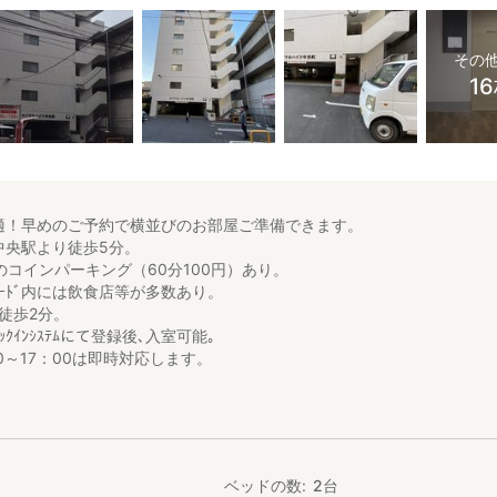
その
1
適！早めのご予約で横並びのお部屋ご準備できます。
中央駅より徒歩5分。
のコインパーキング（60分100円）あり。
ｹｰﾄﾞ内には飲食店等が多数あり。
北へ徒歩2分。
ﾌﾁｪｯｸｲﾝｼｽﾃﾑにて登録後､入室可能｡
0～17：00は即時対応します。
対応が遅くなります。
め、連絡後、現場到着まで約１０分
ベッドの数
2
台