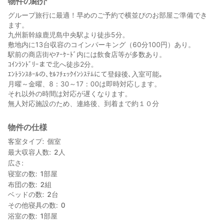
物件の紹介
グループ旅行に最適！早めのご予約で横並びのお部屋ご準備でき
ます。
九州新幹線鹿児島中央駅より徒歩5分。
敷地内に13台収容のコインパーキング（60分100円）あり。
駅前の商店街やｱｰｹｰﾄﾞ内には飲食店等が多数あり。
ｺｲﾝﾗﾝﾄﾞﾘｰまで北へ徒歩2分。
ｴﾝﾄﾗﾝｽﾎｰﾙの､ｾﾙﾌﾁｪｯｸｲﾝｼｽﾃﾑにて登録後､入室可能｡
月曜～金曜、8：30～17：00は即時対応します。
それ以外の時間は対応が遅くなります。
無人対応施設のため、連絡後、到着まで約１０分
物件の仕様
客室タイプ
個室
最大収容人数
2
人
広さ
寝室の数
1
部屋
布団の数
2
組
ベッドの数
2
台
その他寝具の数
0
浴室の数
1
部屋