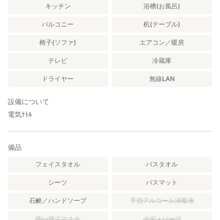
キッチン
浴槽(お風呂)
バルコニー
机(テーブル)
椅子(ソファ)
エアコン／暖房
テレビ
冷蔵庫
ドライヤー
無線LAN
設備について
電気ｹﾄﾙ
備品
フェイスタオル
バスタオル
シーツ
バスマット
石鹸／ハンドソープ
手指アルコール消毒液
使い捨てマスク
ボディソープ