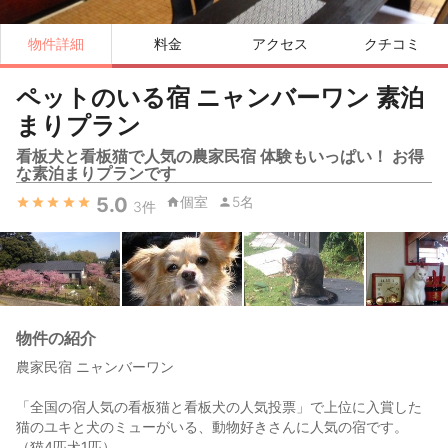
物件詳細
料金
アクセス
クチコミ
ペットのいる宿 ニャンバーワン 素泊
まりプラン
看板犬と看板猫で人気の農家民宿 体験もいっぱい！ お得
な素泊まりプランです
5.0
個室
5名
3
件
物件の紹介
農家民宿 ニャンバーワン
「全国の宿人気の看板猫と看板犬の人気投票」で上位に入賞した
猫のユキと犬のミューがいる、動物好きさんに人気の宿です。
（猫4匹犬1匹）