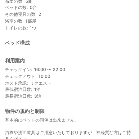
布団の数
5
組
せんので、ご予約の前にご相談ください。）
ベッドの数
0
台
■チェックイン 15時～20時
その他寝具の数
2
■チェックアウト 10時
浴室の数
1
部屋
※チェックイン、チェックアウトに関しましては、有料体験をご利
トイレの数
1
つ
用の場合、考慮いたしますので、ご予約時にご相談ください。
■こちらの都合により、体験を実施できないこともございますの
でご了承ください。
ベッド構成
■8/13～15, 12/28～1/5はお休みとさせていただきます。
＊＊＊＊＊＊＊＊＊＊＊＊＊＊＊＊＊＊＊＊＊＊＊＊＊＊＊＊＊
＊＊＊＊＊＊＊＊＊＊＊＊＊＊＊＊＊
利用案内
ご不明点ご希望がございましたらお気軽にお問い合わせください
チェックイン
16:00 〜 22:00
＊＊＊＊＊＊＊＊＊＊＊＊＊＊＊＊＊＊＊＊＊＊＊＊＊＊＊＊＊
チェックアウト
10:00
＊＊＊＊＊＊＊＊＊＊＊＊＊＊＊＊＊
ホスト承認
リクエスト
最低宿泊日数
1
泊
鹿児島中央駅から車で25分の農村地帯にある１軒家です。
最長宿泊日数
3
泊
敷地の中には500年の歴史を持つ神社があって、 看板猫のユキを
モデルにした猫絵馬を作って奉納する体験が人気です。
勿論、自宅のすぐ後ろに広がる畑での農業体験もできます。
物件の規約と制限
鹿児島市内と指宿・枕崎方面のちょうど真ん中に位置するので、
基本的にペットの同伴は出来ません。
観光の拠点としても便利です。
浴衣や洗面道具はご用意いたしておりますが、神経質な方はご持
※動物がおりますので、汚れの気にならない格好でお越しくださ
参ください。