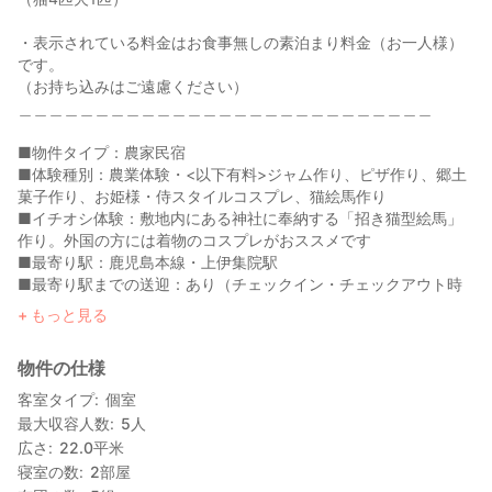
・表示されている料金はお食事無しの素泊まり料金（お一人様）
です。
（お持ち込みはご遠慮ください）
＿＿＿＿＿＿＿＿＿＿＿＿＿＿＿＿＿＿＿＿＿＿＿＿＿＿＿
■物件タイプ：農家民宿
■体験種別：農業体験・<以下有料>ジャム作り、ピザ作り、郷土
菓子作り、お姫様・侍スタイルコスプレ、猫絵馬作り
■イチオシ体験：敷地内にある神社に奉納する「招き猫型絵馬」
作り。外国の方には着物のコスプレがおススメです
■最寄り駅：鹿児島本線・上伊集院駅
■最寄り駅までの送迎：あり（チェックイン・チェックアウト時
のみ）前日までに要予約
もっと見る
■アメニティ：フェイスタオル・バスタオル・シャンプー・リン
ス・ボディーソープ・ドライヤー・ハブラシ・大人用浴衣（※表記
物件の仕様
以外はご持参ください）
■宿泊料金：表示されている料金は１泊素泊まり（お一人様）で
客室タイプ
個室
す。
最大収容人数
5
人
広さ
22.0
平米
■子ども料金：中学生以上は大人料金、小学生は大人料金の
寝室の数
2
部屋
70％ （基本的に小学生未満のお子様の受け入れは行っておりま