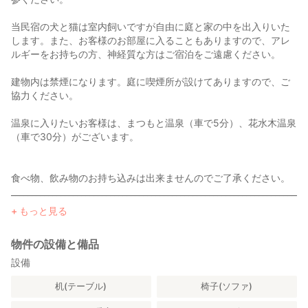
い。
当民宿の犬と猫は室内飼いですが自由に庭と家の中を出入りいた
※お部屋に犬や猫が出入りいたしますので、動物の苦手な方、小さ
します。また、お客様のお部屋に入ることもありますので、アレ
いお子様連れの方、アレルギーをお持ちの方、神経質な方はご予
ルギーをお持ちの方、神経質な方はご宿泊をご遠慮ください。
約のご再考をお願いいたします。
お客様の状況によっては、ご宿泊をお受けできない場合もござい
建物内は禁煙になります。庭に喫煙所が設けてありますので、ご
ますので、ご了承ください。
協力ください。
温泉に入りたいお客様は、まつもと温泉（車で5分）、花水木温泉
■体験の時期や料金
（車で30分）がございます。
農業体験（通年）無料 但し持ち帰りは有料
食べ物、飲み物のお持ち込みは出来ませんのでご了承ください。
有料体験（別途材料費がかかる場合があります）
________________________________________________________________________
・テン ト泊も出来ます。（料金についてはお問い合わせくださ
いちご狩り（5月）1,000円
もっと見る
い。）
イチゴジャム作り（通年）1,000円
________________________________________________________________________
郷土菓子作り（通年）1,000円
物件の設備と備品
・休業日...お盆、年末年始
簡単な木工細工やアクセサリー作り（通年）1,000円
・建物内禁煙・・指定喫煙場所あり
設備
猫の絵馬作り（通年）1,000円
花嫁衣装の着付け（女性）、お侍さんの着付け（男性）（通年）
机(テーブル)
椅子(ソファ)
2,000円
ピザ作り（通年）1,000円