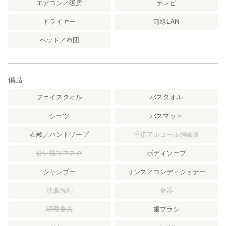
エアコン／暖房
テレビ
ドライヤー
無線LAN
貸出物：軍手
ベッド／布団
農作業ご希望の場合は、汚れてもよい服装をご持参ください
最寄りの温泉施設：平野岡温泉（車で5分）、花水木温泉（車で
30分）
備品
フェイスタオル
バスタオル
駐車場：３台
シーツ
バスマット
wifi完備、英語での対応可能
石鹸／ハンドソープ
手指アルコール消毒液
申し訳ございませんが、動物がおります関係上、事故防止のた
め、基本的に小学生未満のお子様の受け入れは行っておりませ
使い捨てマスク
ボディソープ
ん。
ご了承ください。
シャンプー
リンス／コンディショナー
洗濯洗剤
食器
調理器具
歯ブラシ