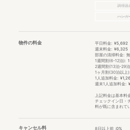
調理器
ハンガ
物件の料金
平日料金
¥
5
,
692
週末料金
¥
6
,
325
部屋の清掃料金
1週間割(6-12泊)
2週間割(13泊-29泊
1ヶ月割(30泊以上)
1人追加料金
¥
1
,
2
週末1人追加料金
上記料金は基本料
チェックイン日・
料が既に含まれて
キャンセル料
8日以上前 :
0%