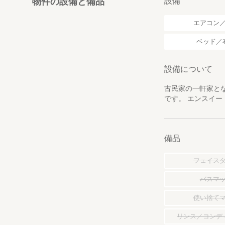
設備
物件の設備と備品
エアコン
ベッド／
設備について
古民家の一軒家と
です。 エンスイ
備品
フェイス
バスマ
使い捨て
リンス／コンデ