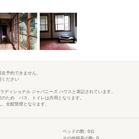
現在予約できません。
用ください
ではトラディショナル ジャパニーズ ハウスと表記されています。
室のため バス、トイレは共用となります。
ん。全館禁煙となります。
ベッドの数
0
台
人
その他寝具の数
0