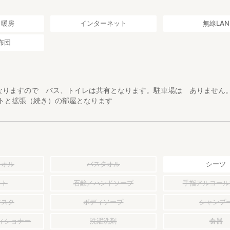
／暖房
インターネット
無線LAN
布団
なりますので バス、トイレは共有となります。駐車場は ありません
ートと拡張（続き）の部屋となります
タオル
バスタオル
シーツ
ット
石鹸／ハンドソープ
手指アルコール
マスク
ボディソープ
シャンプ
ィショナー
洗濯洗剤
食器