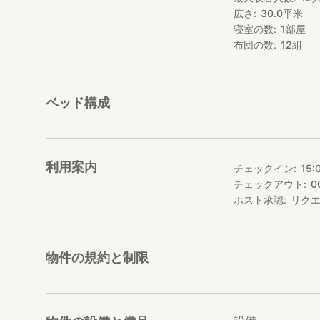
広さ
30.0
平米
寝室の数
1
部屋
布団の数
12
組
ベッド構成
利用案内
チェックイン
15:
チェックアウト
0
ホスト承認
リク
物件の規約と制限