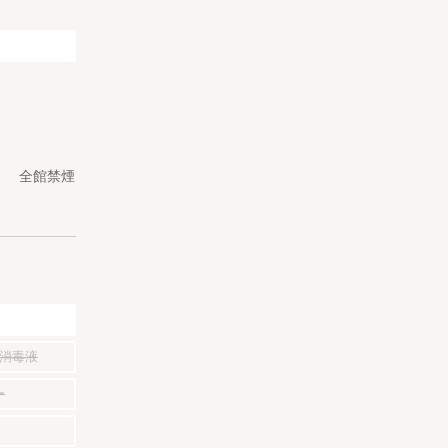
。 全館禁煙
消毒液
ー