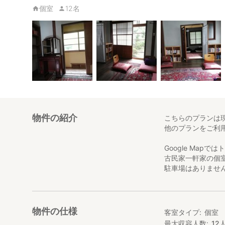
個室
12名
物件の紹介
こちらのプランは
他のプランをご利
Google Map
古民家一軒家の個
駐車場はありませ
物件の仕様
客室タイプ
個室
最大収容人数
12