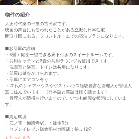
物件の紹介
大正時代築の平屋の古民家です。
映画の舞台にも使われたことがある立派な日本住宅
間取り図にある、フロントルームでの宿泊プランになります。
■お部屋の詳細
・8畳＋庭を一望できる廊下付きのスイートルームです。
・共用キッチンと6畳の共用ラウンジも使用できます。
・洗面室と浴室、トイレは共用になります。
・部屋は鍵をかけられます。
・部屋にエアコン有り
・20代のシェアハウスやゲストハウス経験豊富な管理人が管理人
室に住んでいます。（日本語と英語は軽く話せます）
・管理人が清掃を行いますので、いつも綺麗な状態にしていま
す。
■周辺環境
・江ノ電「極楽寺駅」：徒歩6分
・セブンイレブン鎌倉稲村ガ崎店：徒歩12分
・ローソン鎌倉坂ノ下店：徒歩15分
もっと見る