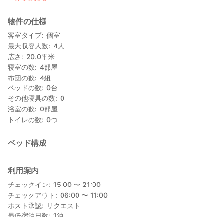
・カフェヨリドコロ：徒歩9分
・稲村ガ崎温泉：徒歩11分
物件の仕様
■アメニティ
客室タイプ
個室
・シャンプー
最大収容人数
4
人
・トリートメント
広さ
20.0
平米
・ボディソープ
寝室の数
4
部屋
・小さいドライヤー
布団の数
4
組
・バスタオル ※使用したい場合は管理人に聞いてください
ベッドの数
0
台
その他寝具の数
0
■その他
浴室の数
0
部屋
・Google Mapでは「トラディショナル ジャパニーズ ハウス」と
トイレの数
0
つ
表記されています。
・駐車場はありません。自転車の駐輪は可能です。
・全館禁煙となります。
ベッド構成
・ゴミの捨て方が厳しい自治体のため、管理人に従ってくださ
い。
・洗濯乾燥機も使用できます（洗剤も有り）
利用案内
チェックイン
15:00 〜 21:00
チェックアウト
06:00 〜 11:00
ホスト承認
リクエスト
最低宿泊日数
1
泊