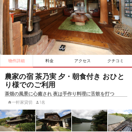
物件詳細
料金
アクセス
クチコミ
農家の宿 茶乃実 夕・朝食付き おひと
り様でのご利用
茶畑の風景に心癒され 夜は手作り料理に舌鼓を打つ
一軒家貸切
1名