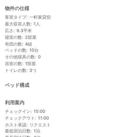
3名以上
https://stayjapan.com/rooms/10967
物件の仕様
■最寄り駅・交通：くまがわ鉄道湯前駅から車で約15分。九州自
客室タイプ
一軒家貸切
動車道「人吉インター」から車で約50分。
最大収容人数
1
人
■送迎：くまがわ鉄道湯前駅より送迎あり（予約時に要予約）
広さ
9.3
平米
■子供料金：小学生までは子ども料金。乳児はカウントしませ
寝室の数
2
部屋
ん。
布団の数
4
組
■リネン・アメニティ：歯ブラシやタオル類、寝巻きはご持参く
ベッドの数
10
台
ださい。
その他寝具の数
0
■入浴：自宅離れの手作り風呂または近くの温泉施設から選択可
浴室の数
1
部屋
能(温泉施設の場合は送迎あり。入浴代はお客様にご負担していた
トイレの数
3
つ
だきます）。
■食事：あり 1泊2食（夕食、朝食）
ベッド構成
【物件の特徴】
一房ダムを横目に見ながら、どんどん山を登り、さらに車１台が
通るのがやっとの農道に入ってようやくたどり着きます。標高
利用案内
380ｍ、斜面は一面お茶畑。本業は、お茶の生産農家です。宿主
チェックイン
15:00
である濱川裕子さんのご主人で２代目で、それまでは米農家だっ
チェックアウト
11:00
たそう。現在も茶以外に、イチゴ、米、各種野菜、果樹などを栽
ホスト承認
リクエスト
培し、山ではタケノコや山菜と山の幸が豊富です。
最低宿泊日数
1
泊
民宿は平成18年にオープン。客室は２階建ての一軒家。かつては