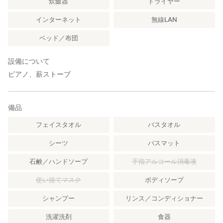
炊飯器
ドライヤー
ンがはかれます。
・ファミリー：
インターネット
無線LAN
都会暮らしが長いファミリーにとって静かな山のお宿は心身とも
にリフレッシュできるでしょう。美味しいお茶に料理、山の空気
ベッド／布団
をいっぱいに吸う贅沢を味わえます。一軒家なので、家族だけで
気兼ねなく過ごせます。
設備について
・シルバー世代：
ピアノ、薪ストーブ
川と田んぼのある風景に心癒されることでしょう。古くて素朴な
宿なので、自然好き、歴史好きの方にはもってこいです。田舎料
理は、昔を思い出させ、話も盛り上がることでしょう。
・学生・30代・40代のグループ
備品
食と農に関心のある方ならぴったり。お茶の淹れ方を覚えて帰る
フェイスタオル
バスタオル
のもよいでしょう。ある程度の人数で利用するのがおすすめ。活
動範囲も広がります。離れなので気兼ねなく過ごせます。
シーツ
バスマット
・アクティブ派
山間地帯なのでトレッキングやハイキングもおすすめ。また、ラ
石鹸／ハンドソープ
手指アルコール消毒液
フティング、クロスカントリーなどスポーツ仲間で貸切るなど、
共通の趣味の仲間で利用するとよいでしょう。
使い捨てマスク
ボディソープ
【体験等】
シャンプー
リンス／コンディショナー
紅茶作り（６月～８月）、いちご狩り・ジャム作り（１月～４
月）、その他季節に応じていろいろな体験ができます。
洗濯洗剤
食器