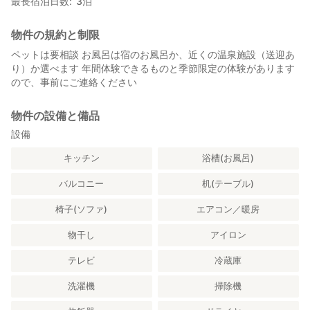
最長宿泊日数
3
泊
牛小屋だったところを外観や屋根はそのままに改装しました。
到着すると、裕子さんが一杯のお茶を淹れてくれます。緑茶も紅
茶も抜群の風味です。
物件の規約と制限
夕食は懐石風、品数も多く、どれも自家栽培の旬の野菜を使った
ペットは要相談 お風呂は宿のお風呂か、近くの温泉施設（送迎あ
ものです。２階まで吹き抜けになった開放的なラウンジでいただ
り）か選べます 年間体験できるものと季節限定の体験があります
きます。
ので、事前にご連絡ください
10名まで泊まれるので、ラフティングの仲間、学生のサークル仲
間、家族旅行などグループでの貸切利用がおすすめです。
物件の設備と備品
【こだわりの内装】
設備
２階は寝室、１階のラウンジで食事や団欒。また、ピアノが置か
れ、演奏会を開催することも。室内のインテリア、パッチワーク
キッチン
浴槽(お風呂)
や人形や小物なども身内の手作り。冬場は薪ストーブが活躍しま
す。茶畑に面して取り付けた窓からの陽光が明るく、快適に過ご
バルコニー
机(テーブル)
せます。
浴室は離れにあり、こちらも手作りで岩風呂のような野趣もあり
椅子(ソファ)
エアコン／暖房
つつ清潔で女性でも入りやすいのが魅力。
物干し
アイロン
【こんな皆さん大歓迎です！】
テレビ
冷蔵庫
・外国人の学生、旅行者：
茶畑という伝統的な風景が見られ、地元の素材を使った料理に感
洗濯機
掃除機
激するはず。
また、ご夫婦のあたたかな笑顔は言葉を超えたコミュニケーショ