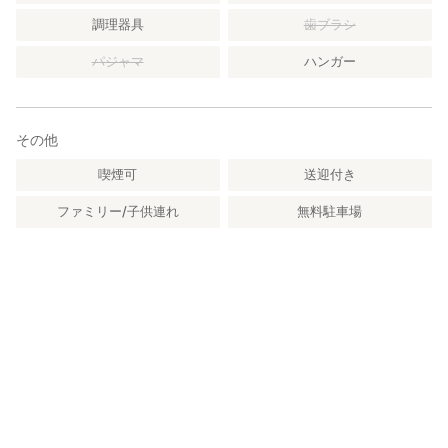
※農繁期等により、ご希望に添えない場合があります。
調理器具
歯ブラシ
【お食事】
パジャマ
ハンガー
夕食は懐石料理のような豪華さです。決して派手ではないけれ
ど、どれも丁寧に作られています。たとえば、自家製そばの揚げ
出しすまし汁、茶の粉の豆腐と茶塩、自家製こんにゃくと自家製
山椒味噌……。自家栽培の野菜を使った手作りばかり。ヤマメの唐
その他
揚げ、鹿肉の竜田揚げなど、魚や肉も地のものです。しかも、麹
から手作りした味噌や醤油をはじめ、みりん、酢、梅干、柚子胡
喫煙可
送迎付き
椒、粒マスタードなど自家製に挑戦し続けています。素材も自家
栽培がほとんどなので安全性もお墨付き。
ファミリー/子供連れ
無料駐車場