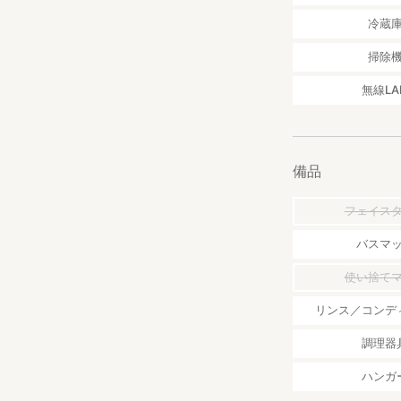
冷蔵
掃除
無線LA
備品
フェイス
バスマ
使い捨て
リンス／コンデ
調理器
ハンガ