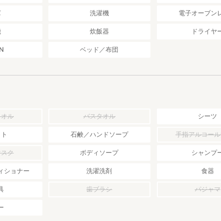
庫
洗濯機
電子オーブン
機
炊飯器
ドライヤ
N
ベッド／布団
タオル
バスタオル
シーツ
ット
石鹸／ハンドソープ
手指アルコール
マスク
ボディソープ
シャンプ
ィショナー
洗濯洗剤
食器
具
歯ブラシ
パジャマ
ー