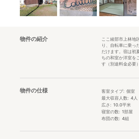
物件の紹介
ここ綾部市上林地
り、自転車に乗っ
だけます。宿は初
ちの和室か洋室を
す（別途料金必要
物件の仕様
客室タイプ
個室
最大収容人数
4
人
広さ
10.0
平米
寝室の数
1
部屋
布団の数
4
組