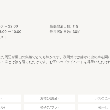
00 〜 22:00
最低宿泊日数
1
泊
6:00 〜 10:00
最長宿泊日数
30
泊
エスト
また周辺が里山の集落でとても静かです、夜間外では静かに虫の声を聞
う１室とは襖を隔てただけです。お互いのプライベートを尊重いただけ
ン
浴槽(お風呂)
バルコニ
ル)
椅子(ソファ)
物干し