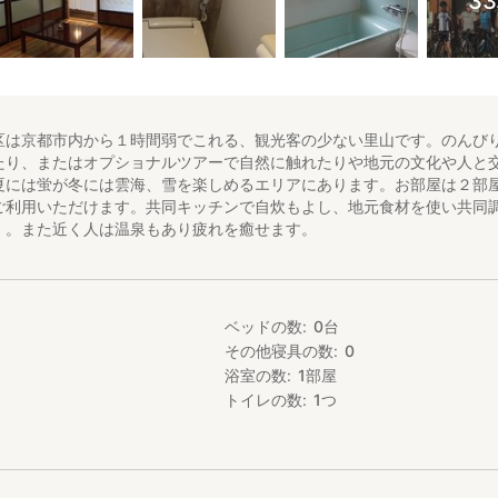
3
区は京都市内から１時間弱でこれる、観光客の少ない里山です。のんび
たり、またはオプショナルツアーで自然に触れたりや地元の文化や人と
夏には蛍が冬には雲海、雪を楽しめるエリアにあります。お部屋は２部
ご利用いただけます。共同キッチンで自炊もよし、地元食材を使い共同
）。また近く人は温泉もあり疲れを癒せます。
ベッドの数
0
台
その他寝具の数
0
浴室の数
1
部屋
トイレの数
1
つ