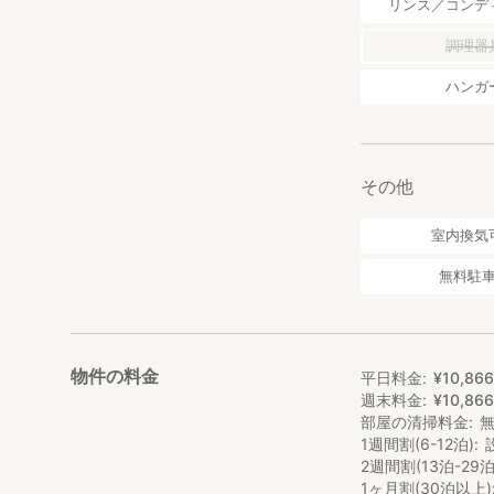
リンス／コンデ
敷地内の季節の野
春は桜やよもぎ、
調理器
夏は寒天菓子や旬
体験後は自家製野
ハンガ
＊大人2名様以上
＊要事前予約（3
＊所要時間 約1.5
＊対象年齢5歳以
その他
＊夏場など気候に
＊持ち物：エプロ
室内換気
自然素材オリジン
無料駐
事前予約で宿での
━━━━━━━━
◆ 宿主について
━━━━━━━━
物件の料金
平日料金
¥
10
,
86
週末料金
¥
10
,
86
学生時代の旅の経
部屋の清掃料金
これまで商品開発
1週間割(6-12泊)
材で作るお菓子や
2週間割(13泊-29泊
1ヶ月割(30泊以上)