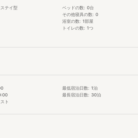
ムステイ型
ベッドの数
0
台
のお部屋です。
その他寝具の数
0
お風呂は家族と共用になります。
浴室の数
1
部屋
泉が車で5分ほどのところにあり、ご宿泊のお客様は割引料金でご利用
ておりますが、寝間着やタオル等はご持参ください。
トイレの数
1
つ
間を過ごして頂けるようにパーゴラを作りました。
園風景を楽しんでもらうも良し、夜には寝っ転がって星空を楽しんだり
さい。
ども日本海に近く10月から5月くらいまでは肌寒い日々が続きます。
製の薪ストーブを設置しています。夏は薪割体験、秋はあずきやそばの
ーブでの簡単な調理体験、ウッドバーニング体験なども楽しんで頂けま
をご用意出来ますので色々お気軽にご相談ください。
00
最低宿泊日数
1
泊
0:00
最長宿泊日数
30
泊
━━━━━━━━━━━━
エスト
━━━━━━━━━━━━
含まれております。
いる調味料も全て無添加でほぼ手作りのものです。