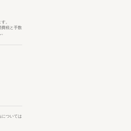
ら、この宿を
ます。
消費税と手数
案し、自然の
ん。
ンライン販売
0分）
込については
の家前」に