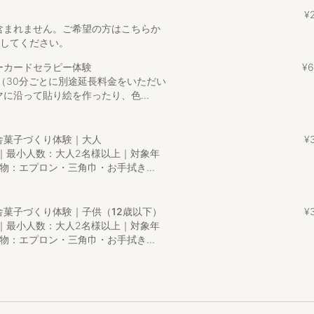
｜奥京都の原風景が残る里山の町
¥
━━━━━━━━━━━━
含まれません。ご希望の方はこちらか
加してください。
部、日本海にもほど近い自然豊かな里山エリア。京都市内から約2時間弱
ーカードセラピー体験
¥
6
かな集落が広がります。冬は雪が降ることもあり、関西とは思えない四
（30分ごとに別途延長料金をいただい
サイクリング・農業体験など、観光地化されすぎていない“本物の日本の
に沿って貼り絵を作ったり、色...
綾部市内から約40分程のところに位置する鳥垣という集落にあります。
波高原国定公園にも選ばれているシデ山があり、美しい自然に恵まれて
舎菓子づくり体験｜大人
¥
グコースなどもあり自然を満喫していただけます。
分｜最小人数：大人2名様以上｜対象年
数分の所には神社があり、少し高台になったところからは集落が見渡せ
物：エプロン・三角巾・お手拭き...
へ向かうウォーキングコースやあやべ温泉があり、散策した後は温泉で
ます。
舎菓子づくり体験｜子供（12歳以下）
¥
-Bikeもありますので、気候の良い日は自然の風を感じながら散策して
分｜最小人数：大人2名様以上｜対象年
物：エプロン・三角巾・お手拭き...
い場合は、お客様の好みにあった場所をご提案させて頂きます。
━━━━━━━━━━━━
━━━━━━━━━━━━