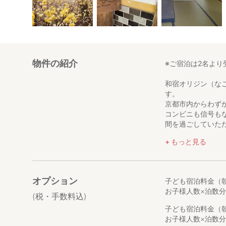
物件の紹介
※ご宿泊は2名より
和宿オリジン（な
す。
京都市内からわず
コンビニも信号も
間を過ごしていた
もっと見る
山歩きをしたり、
自然と共に生きて
何もない環境から
オプション
子ども宿泊料金（朝
農家と言っても、
お子様人数×泊数分
畑の作物だけでな
(税・手数料込)
感いっぱいに季節
子ども宿泊料金（
お子様人数×泊数分
━━━━━━━━