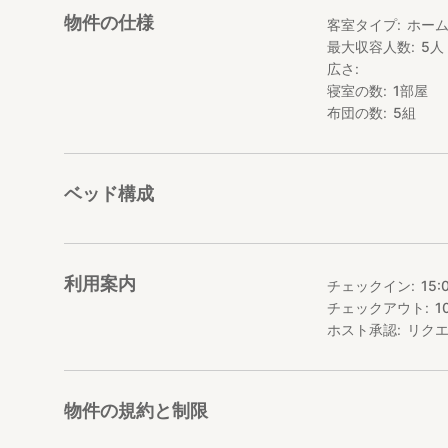
物件の仕様
客室タイプ
ホー
客室は8畳の和室
最大収容人数
5
人
トイレ（水洗）や
広さ
お風呂はあやべ温
お布団はご用意し
寝室の数
1
部屋
布団の数
5
組
お外でゆったり時
ゆっくり座って田
自由にお過ごし下
ベッド構成
綾部は関西と言え
我が家では京丹後
をくべたり薪スト
季節に合った体験
利用案内
チェックイン
15:
チェックアウト
1
━━━━━━━━
◆ 食事について
ホスト承認
リク
━━━━━━━━
朝食は基本料金に
物件の規約と制限
お食事に使用して