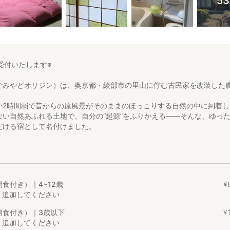
5
受付いたします※
ごみやどオリジン）は、奥京都・綾部市の里山に佇む古民家を改装した
か2時間弱で昔からの原風景がそのままのほっこりする自然の中に到着し
ない自然あふれる土地で、自分の“起源”をふりかえる——そんな、ゆっ
だける宿として名付けました。
土に触れたり、積んだ野草や山菜で料理をしたり。
いることを実感できる環境です。
得られる体験は、何ものにも代えがたい貴重な時間になります。
食付き）｜4~12歳
¥
主に育てているのは小豆・大豆・かぼちゃなど、お菓子に使える素材が
 追加してください
く、自生しているよもぎや山菜、地元で採れる植物をお茶や料理、お菓
を感じながら暮らしています。
朝食付き）｜3歳以下
¥
1
 追加してください
━━━━━━━━━━━━