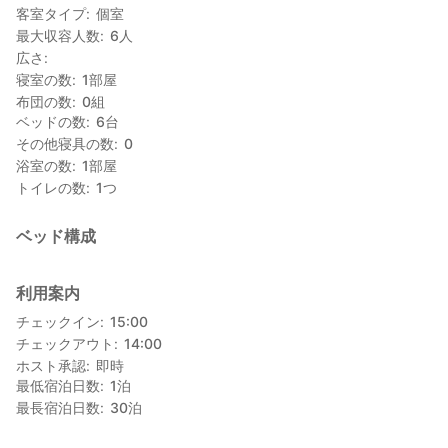
客室タイプ
個室
最大収容人数
6
人
広さ
寝室の数
1
部屋
布団の数
0
組
ベッドの数
6
台
その他寝具の数
0
浴室の数
1
部屋
トイレの数
1
つ
ベッド構成
利用案内
チェックイン
15:00
チェックアウト
14:00
ホスト承認
即時
最低宿泊日数
1
泊
最長宿泊日数
30
泊