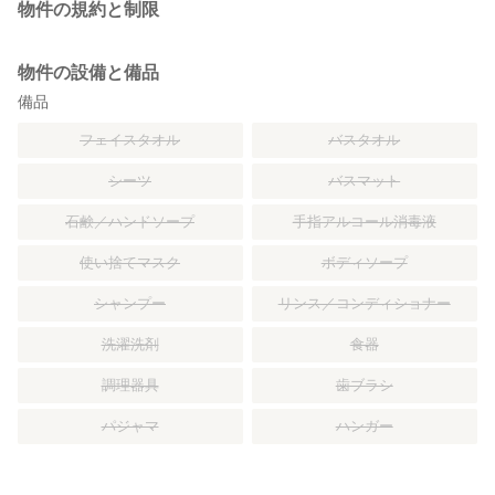
物件の規約と制限
物件の設備と備品
備品
フェイスタオル
バスタオル
シーツ
バスマット
石鹸／ハンドソープ
手指アルコール消毒液
使い捨てマスク
ボディソープ
シャンプー
リンス／コンディショナー
洗濯洗剤
食器
調理器具
歯ブラシ
パジャマ
ハンガー