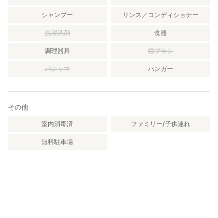
リース作り体験メニューには、他にツルがご作り体験がありま
す。山に行ってツルを採取する本格的な体験から、初めての方や
シャンプー
リンス／コンディショナー
小さなお子様でも作れる体験まで対応可能です。
リース材料採取体験を希望される方は、季節が限定されますので
洗濯洗剤
食器
お問い合わせください。
調理器具
歯ブラシ
■ まち歩きツアー
輪内七浦や九鬼町と言った街並みを巡り、その歴史と共に災害の
パジャマ
ハンガー
記録や検証の仕方について、詳しく案内するまち歩きツアーも魅
力です。
その他
昔の子どもたちが遊んでいた風景がそのまま残る三木里で、のび
のびとした田舎暮らし体験をしてみませんか。
室内消毒済
ファミリー/子供連れ
━━━━━━━━━━━━━━━━━━━━
無料駐車場
地域紹介｜三重県・三木里の魅力
━━━━━━━━━━━━━━━━━━━━
三木里は、海・山・川がコンパクトに揃う東紀州らしい自然豊か
な集落です。美しい砂浜が広がる三木里海水浴場、世界遺産・熊
野古道が生活圏に残る歴史ある町並み、そして人と人との距離が
近い温かな地域性が魅力。観光地化されすぎていないため、日本
の原風景や素朴な田舎暮らしを体感したい方に最適です。都会の