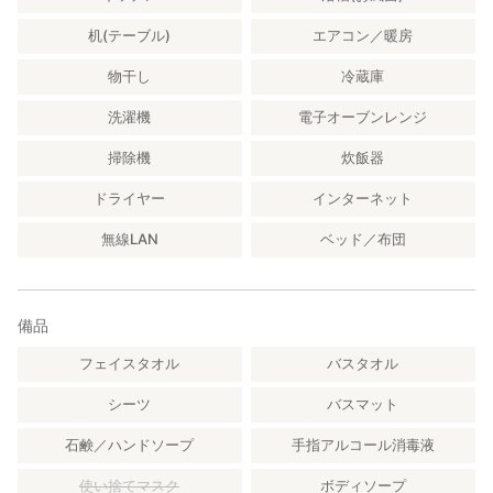
徒歩1分の場所にある「里乃茶屋」で郷土料理や、地元のおいしい
魚を七輪焼きで楽しむこともできます。
机(テーブル)
エアコン／暖房
こちらはホストが営業している飲食店で、予約が入った際に営業
されます。
物干し
冷蔵庫
おすすめは何と言っても地元の魚。干物は格別の美味しさです。
洗濯機
電子オーブンレンジ
釣り好きの方は、自分で釣り上げた魚を「里乃茶屋」の調理場を
借りてさばくことも可能です。
掃除機
炊飯器
朝食も「里乃茶屋」で提供可能。三重県各地の美味しい食材をふ
ドライヤー
インターネット
んだんに使った洋食セットが基本ですが、ご希望により和食にも
対応できます。
無線LAN
ベッド／布団
調理が苦手な方や、郷土料理を味わいたい方には、しっかり調理
されたお食事の提供も可能です。
ご希望に応じて柔軟に対応してもらえるので、事前に相談してみ
備品
てください。
フェイスタオル
バスタオル
━━━━━━━━━━━━━━━━━━━━
シーツ
バスマット
体験について
━━━━━━━━━━━━━━━━━━━━
石鹸／ハンドソープ
手指アルコール消毒液
■ リース作り体験
使い捨てマスク
ボディソープ