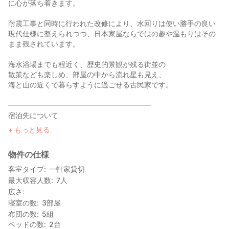
に心が落ち着きます。
耐震工事と同時に行われた改修により、水回りは使い勝手の良い
現代仕様に整えられつつ、日本家屋ならではの趣や温もりはその
まま残されています。
海水浴場までも程近く、歴史的景観が残る街並の
散策なども楽しめ、部屋の中から流れ星も見え、
海と山の近くで暮らすように過ごせる古民家です。
━━━━━━━━━━━━━━━━━━━━
宿泊先について
━━━━━━━━━━━━━━━━━━━━
もっと見る
■ もうひとつの「我が家」へようこそ
物件の仕様
尾鷲市三木里町は、クローバー型の賀田湾の頂点に位置し、東紀
客室タイプ
一軒家貸切
州でも屈指の美しさを誇る三木里海水浴場を有する集落です。
最大収容人数
7
人
世界遺産・熊野古道の八鬼峠と三木・羽後峠の間にあり、江戸時
広さ
代には宿場町としても栄えた歴史ある地域でもあります。
寝室の数
3
部屋
そんな面影を残す旧街道沿い、海水浴場から徒歩約3分、水着のま
布団の数
5
組
ま行ける距離にあります。
ベッドの数
2
台