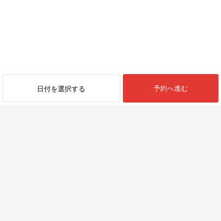
→ 尾鷲駅（JR特急・快速 約2時間30分）
→ 三木里駅（紀勢本線 約17分）
→ 三木里駅より徒歩約14分
■ 新大阪駅から
→ 名古屋駅（東海道新幹線 約1時間）
→ 尾鷲駅（JR特急・快速 約2時間30分）
→ 三木里駅（JR紀勢本線 約17分）
→ 三木里駅より徒歩約14分
予約へ進む
日付を選択する
【車・レンタカーをご利用の場合】
紀勢自動車道「三木里IC」より車で約6分
■ 名古屋から車で約2時間20分
■ 南紀白浜空港から 車で約2時間
【駐車場】
4台（無料）