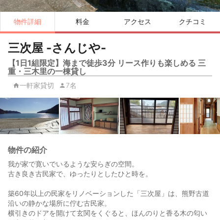
物件詳細
料金
アクセス
クチコミ
三次屋 -さんじや-
【1日1組限定】海まで徒歩3分 リース作りも楽しめる 三
重・三木里の一棟貸し
一軒家貸切
7名
物件の紹介
我が家で寛いでいるような安らぎの空間。
古き良き古民家で、ゆったりとしたひと時を。
築60年以上の民家をリノベーションした「三次屋」は、熊野古道
沿いの静かな場所に佇む古民家。
横引きのドアを開けて玄関をくぐると、ほんのりと香る木の匂い