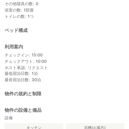
その他寝具の数
0
もともとは主人の両親が暮らしていた家を、耐震工事とともに内
浴室の数
1
部屋
装を改修。お風呂・キッチン・トイレなどの水回りを一新し、快
トイレの数
1
つ
適に田舎暮らし体験ができる宿泊施設として生まれ変わりまし
た。
ベッド構成
■ 木に包まれた家で過ごす
尾鷲らしく内装には木材がふんだんに使われています。新しさと
利用案内
懐かしさが共存する、思わず「ほっとできる空間」です。
チェックイン
15:00
耐震工事にも木材が使用されている点も特徴的。
チェックアウト
10:00
また、インターネット環境も整備されており、ワーケーションや
ホスト承認
リクエスト
長期滞在にも対応可能です。
最低宿泊日数
1
泊
最長宿泊日数
30
泊
━━━━━━━━━━━━━━━━━━━━
お食事について（素泊まり）
━━━━━━━━━━━━━━━━━━━━
物件の規約と制限
■ 自炊も可能
キッチン用品は一式揃っており、長期滞在やグループ利用にも便
物件の設備と備品
利です。
設備
■ 里乃茶屋
キッチン
浴槽(お風呂)