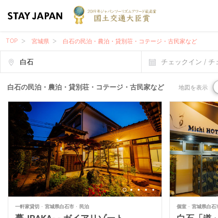
TOP
宮城県
白石の民泊・農泊・貸別荘・コテージ・古民家など
チェックイン / 
白石の民泊・農泊・貸別荘・コテージ・古民家など
地図を表示
一軒家貸切
宮城県白石市
民泊
個室
宮城県白石