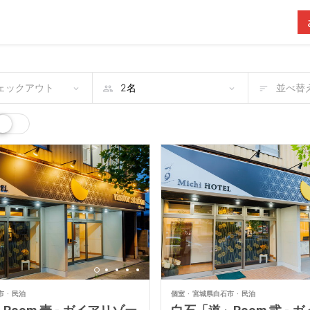
チェックアウト
並べ替え
市
民泊
個室
宮城県白石市
民泊