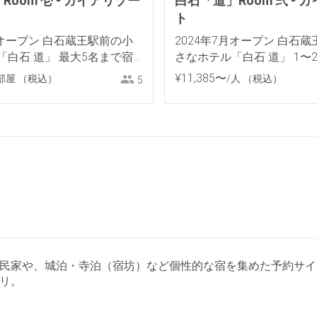
oom 壱 - ガイアリゾー
白石「道」Room 弐 - 
ト
月オープン 白石蔵王駅前の小
2024年7月オープン 白石
「白石 道」 最大5名まで宿
さなホテル「白石 道」 1〜
om 壱
りいただけるRoom 弐
¥
11
,
385
〜
部屋
（税込）
/人
（税込）
5
ジ・古民家や、城泊・寺泊（宿坊）など個性的な宿を集めた予約
リ。