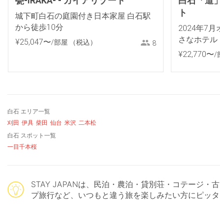
甍-IRAKA- - ガイアリゾート
白石「道」R
ト
城下町白石の庭園付き日本家屋 白石駅
から徒歩10分
2024年7
さなホテル
¥
25
,
047
〜
/部屋
（税込）
8
泊可能なRo
¥
22
,
770
〜
/
白石 エリア一覧
刈田
伊具
柴田
仙台
米沢
二本松
白石 スポット一覧
一目千本桜
STAY JAPANは、民泊・農泊・貸別荘・コテー
プ旅行など、いつもと違う旅を楽しみたい方にピッタ