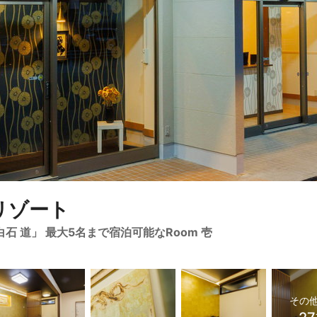
アリゾート
石 道」 最大5名まで宿泊可能なRoom 壱
その