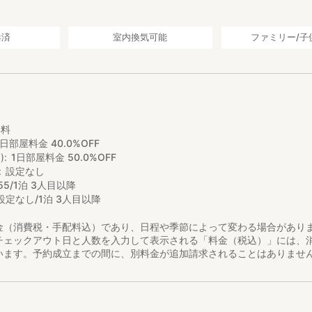
について
9:00〜10:00です。
ません。9:00前のチェックアウトをご希望の場合は事前にお申し出くだ
毒済
室内換気可能
ファミリー/子
0
し
無料
1日部屋料金 40.0%OFF
)
1日部屋料金 50.0%OFF
設定なし
55/1泊 3人目以降
設定なし/1泊 3人目以降
金（消費税・手配料込）であり、日程や季節によって変わる場合があり
チェックアウト日と人数を入力して表示される「料金（税込）」には、
います。予約成立までの間に、別料金が追加請求されることはありませ