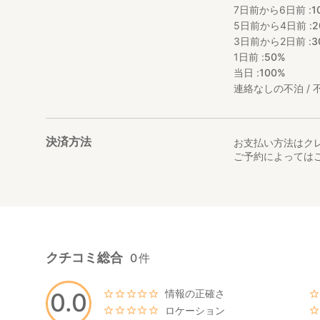
7日前から6日前 :
1
5日前から4日前 :
2
3日前から2日前 :
3
1日前 :
50%
当日 :
100%
連絡なしの不泊 / 不
決済方法
お支払い方法はク
ご予約によっては
クチコミ総合
0
件
情報の正確さ
0.0
ロケーション