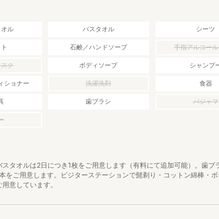
いて
タオル
バスタオル
シーツ
はございません。2歳以上のお子様は大人と同じ料金です。宿泊人数に含
満のお子様は無料でお泊まりいただけますが、お布団、タオル類のご用意
ット
石鹸／ハンドソープ
手指アルコール
お子様用のお布団をご希望の場合は、宿泊人数に含めてご予約ください。
マスク
ボディソープ
シャンプ
いて
シをお部屋にセットさせていただきます。タオルは2泊につき1枚ご用意
ィショナー
洗濯洗剤
食器
、3泊〜4泊2枚、5泊〜6泊3枚..）。歯ブラシは宿泊数に関わらず1名様
具
歯ブラシ
パジャマ
トしているタオル類のお持ち帰りは固くお断りいたします。
ー
ついて
白石「道」の入口のチェックインタブレットでお受付します。
バスタオルは2日につき1枚をご用意します（有料にて追加可能）。歯ブ
1本をご用意します。ビジターステーションで髭剃り・コットン綿棒・ボ
いた無人チェックインとなります。
ご用意しています。
チェックインをご希望の場合には柔軟に対応いたしますので、必ず事前に