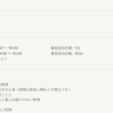
提供する各施設の利用もご利用可能です
行先にも移動に便利な『白石 道』を是非ご利用ください。
全2室の小さなホテルです。お部屋はどちらも建物の1階にございます。
名
名
様で宿泊できるRoom"壱"のページです。Room"壱"は2名様から予約
00 〜 18:00
最低宿泊日数
1
泊
9:00 〜 10:00
最長宿泊日数
30
泊
ただけるRoom"弐"は下記からご予約ください。
エスト
.com/area/miyagi/shiroishi/pr/14497
定員5名のお部屋です。
内禁煙
の方の入室（時間の長短に関わらず禁止です）
焚くこと
など臭いの残りやすい料理
のご利用
、テレビがあります。