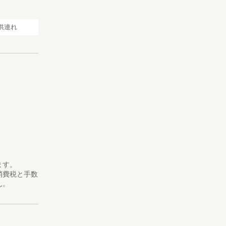
さい。
供連れ
ます。
消費税と手数
ん。