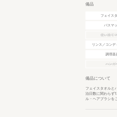
し受けます。
備品
□子ども料金につ
フェイス
子ども料金の設定
ください。2歳未
バスマ
せん。2歳未満の
使い捨て
□アメニティにつ
タオル類と歯ブラ
リンス／コンデ
（例：1〜2泊1枚
用意します。
調理器
※あらかじめセッ
ハンガ
■チェックインに
備品について
チェックインは、
フェイスタオルと
受付時間 15:00~
泊日数に関わらず
※タブレットを用
ル・ヘアブラシを
※18:00以降の
い。