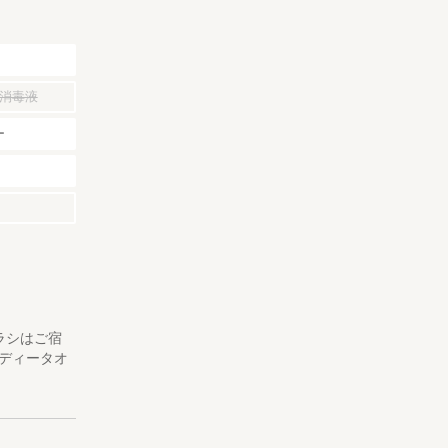
めてご予約
はございま
消毒液
ー
いたします
あたり1本をご
ラシはご宿
ディータオ
ご相談くださ