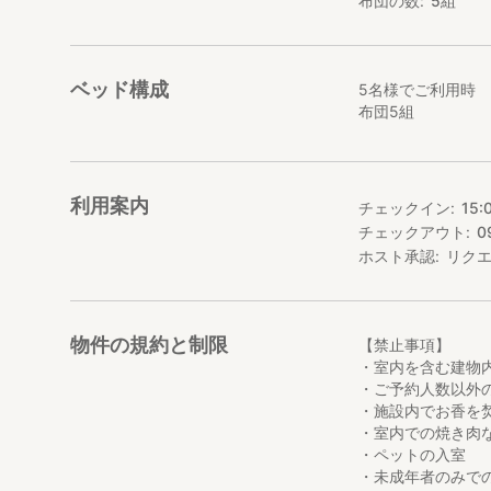
布団の数
5
組
ガイアリゾートの
ビジネスにも、旅
『白石 道』は、
ベッド構成
5名様でご利用時
Room"壱" 定員5
布団5組
Room"弐" 定員2
本ページは最大5名
します。
利用案内
チェックイン
15:
チェックアウト
0
1名様でもご宿泊い
ホスト承認
リク
https://stayjapan
■お部屋について
Room"壱" は、
物件の規約と制限
【禁止事項】
・室内を含む建物
□寝具
・ご予約人数以外
布団5組
・施設内でお香を
・室内での焼き肉
□設備と備品
・ペットの入室
リビングスペース
・未成年者のみで
ソファとテーブル