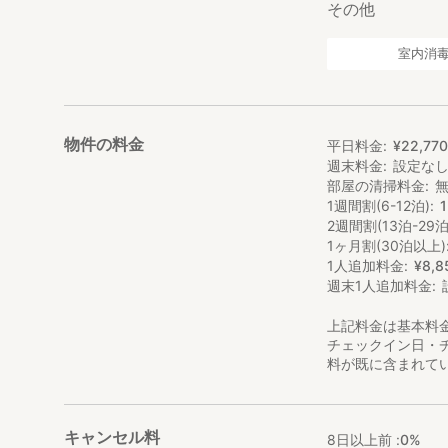
その他
■チェックアウト
チェックアウト時間は
時間の延長はでき
室内消
物件の料金
平日料金
¥
22
,
77
週末料金
設定な
部屋の清掃料金
1週間割(6-12泊)
2週間割(13泊-29泊
1ヶ月割(30泊以上)
1人追加料金
¥
8
,
8
週末1人追加料金
上記料金は基本料
チェックイン日・
料が既に含まれて
キャンセル料
8日以上前 :
0%