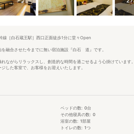
2
北新幹線［白石蔵王駅］西口正面徒歩1分に堂々Open
泊を融合させた今までに無い宿泊施設『白石 道』です。
触れながらリラックスし、創造的な時間を過ごせるよう心掛けています
ージした客室で、お客様をお迎えいたします。
ニやスーパー・ドラックストアー・レンタカーなどがあり、東北新幹線よ
す。
デジタルノマドを応援します。
ィスを完備しておりデジタルノマドのロングステイ対応施設です。もちろん
ベッドの数
0
台
その他寝具の数
0
浴室の数
1
部屋
引]
引、13泊以上は50%割引でお得にご宿泊いただけます。
トイレの数
1
つ