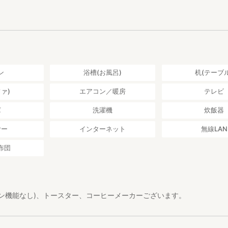
となる行為全般
外での毛染め
使える板の間の小上がりです。3名以上でお泊まりの際はこちらにお布
事項】
にならぬよう夜は静かにお過ごしください。（夜間屋内外での話し声な
。近隣からのクレーム等が発生した場合は、即時退去していただく場合
器、電子レンジ、トースター、基本的な調理道具を備えています。）
ン
浴槽(お風呂)
机(テーブル
その場合、返金には一切応じません。）
アや備品、各種施設・設備等の内容は予告なく変更になる場合がありま
ァ)
エアコン／暖房
テレビ
です。※シャンプー、コンディショナー、ボディソープの入ったボトル
いきりましたらご自身でご用意ください。
庫
洗濯機
炊飯器
衛生管理は、基本的にご自身で行っていただきます。掃除用具はご用意
ヤー
インターネット
無線LAN
類及び調理器具はご使用後、よく洗浄して元の場所へお戻しください。
や電化製品はご自由にご利用いただけますが、取り扱いには十分ご注意
布団
や事故等のトラブル、所持品の紛失・盗難等については責任を負いかね
た場合、直ちに警察に通報します。
ません。お車でお越しのお客様は近隣のコインパーキングをご利用くだ
円〜700円程度）
損があった場合】
ブン機能なし)、トースター、コーヒーメーカーございます。
があった場合は原状回復に必要な実費を、また、休業が必要となった場
求いたします。ご利用の際はご注意ください。
含まれておりません。
受付いたします。3名様以上でご利用の場合、3人目から1人追加ごとに追