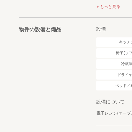
・近隣住民の迷惑
もっと見る
・浴室等、施設内
小上がり
・家具の移動
食事やくつろぎに
ます。
【その他の注意
設備
物件の設備と備品
・周辺住民の迷惑
キッチン
意をお願いします
ガスコンロ、炊飯
キッチ
でご注意下さい。
・家具・インテリ
バス・トイレ
椅子(ソフ
ください。
バスとトイレは別
・消耗品類は、使
意しております。
冷蔵
・滞在中の清掃等
す。
エアコン
ドライ
・備え付けの食器
・備え付けの備品
無料Wi-FI
ベッド／
・屋内外での怪我
・違法行為があっ
※駐車場はござい
設備について
後24時間以内400
【施設、設備に汚
電子レンジ(オー
施設、設備に汚損
■宿泊について
伴う損害賠償を請
宿泊料金に食事は
予約は2名からお