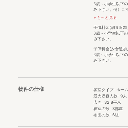
3歳～小学生以下
食事やお持ち帰り
み下さい。例）２泊
－春：山菜獲り 一人
もっと見る
山菜は、ワラビ・
子供料金(朝食追加
季節によって収穫
3歳～小学生以下
だきます。
み下さい。
－秋：栗拾い 一人
子供料金(夕食追加
栗の代金は時価です（目
3歳～小学生以下
甘さが詰まった栗
み下さい。
*希望の体験メニ
お支払いは体験の
●お部屋について
物件の仕様
客室タイプ
ホー
オーナーがこだわ
最大収容人数
9
人
お部屋からは木の
広さ
32.8
平米
和室2部屋（６畳
寝室の数
3
部屋
和室では布団3組
布団の数
6
組
各部屋、3名まで
＊部屋に鍵はつい