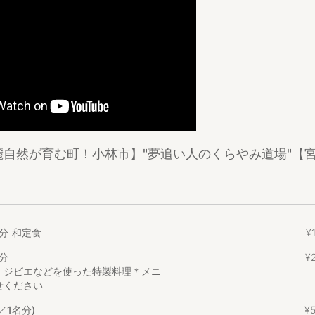
泊まり1名様料金』8,000円（税込）～になっており、1名追加料金8,0
。
供料金を設けておりますので、オプションをご確認下さい。
ルスに関する対応について
は手洗い・うがいを欠かさず行っており、室内も可能な限り換気を行っ
つきましても、マスク着用、手洗い・うがい・検温の協力などをお願い
収穫された新鮮な野菜を使った食事をご用意しております。
麓自然が育む町！小林市】"夢追い人のくらやみ道場"【
、川魚料理やジビエ料理をご堪能ください。
スペースにて全員で食卓を囲み、色々な話をしながら食事を楽しむこと
ちの方は事前にメッセージにてお知らせください。
ョンからお申し込みください
分
和定食
¥
1
り体験（4名以上） 一人1,000円
分
¥
たピザと、サクラチップを使った燻製をお楽しみください。
、ジビエなどを使った特製料理＊メニ
せください
円
ができます。（釣りのみの料金になります）
／1名分)
¥
場で焼いて食べる、またはお持ち帰りが可能です。