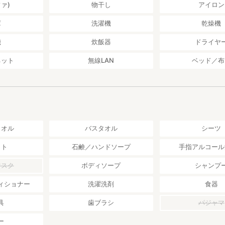
ァ)
物干し
アイロン
ません。
庫
洗濯機
乾燥機
すと車でお越しになることをお勧めします。
駐車可能な無料駐車場がございます。
機
炊飯器
ドライヤ
ネット
無線LAN
ベッド／布
70分
分
小林氏須木鳥田町2979 を入力ください。
なる看板を設置させていただいております。
タオル
バスタオル
シーツ
ット
石鹸／ハンドソープ
手指アルコール
マスク
ボディソープ
シャンプ
ィショナー
洗濯洗剤
食器
具
歯ブラシ
パジャマ
ー