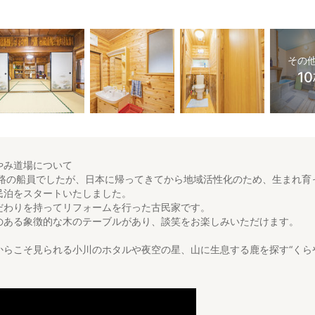
その
1
やみ道場について
航路の船員でしたが、日本に帰ってきてから地域活性化のため、生まれ育
民泊をスタートいたしました。
だわりを持ってリフォームを行った古民家です。
のある象徴的な木のテーブルがあり、談笑をお楽しみいただけます。
からこそ見られる小川のホタルや夜空の星、山に生息する鹿を探す“くら
してみてください。
いて
切でお泊まりいただけます。