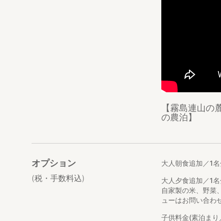
宿泊料金は大人『素
込）～になります
＊小学生以下の子
＊3歳未満は無料
●新型コロナウイ
当施設のスタッフ
ゲストの皆さまに
●お食事について
自家製の米や畑で
【霧島連山の
山間部ならではの
の農泊】
夕朝食共に、共有
アレルギーをお持
＊お食事はオプシ
◎体験メニュー
オプション
大人朝食追加／1名
－ピザ作り、燻製作
(税・手数料込)
大人夕食追加／1名
専用の石窯で焼い
自家製の米、野菜
ューはお問い合わ
－釣堀 一人200
ヤマメ・マス釣り
子供料金(素泊まり
釣った魚は、その