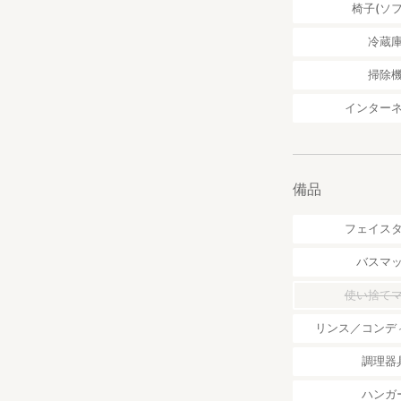
椅子(ソフ
●アクセス
送迎は行っており
冷蔵
利便性を考慮しま
敷地内に5台まで
掃除
インター
鹿児島空港から車で
小林駅から車で30
カーナビには住所 
施設の前に目印と
備品
フェイス
バスマ
使い捨て
リンス／コンデ
調理器
ハンガ