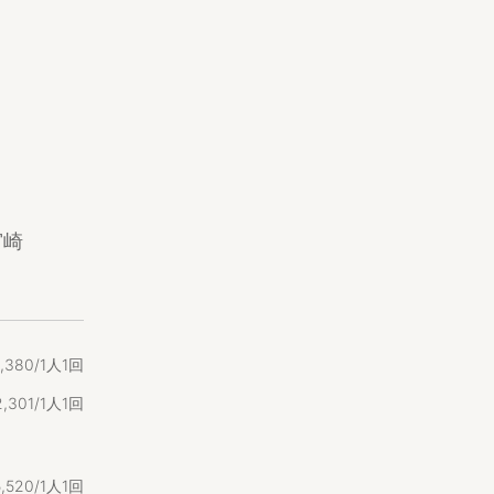
00円（税
ております。
いたします。
宮崎
ができます。
,
380/1人1回
2
,
301/1人1回
5
,
520/1人1回