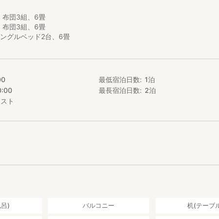
ーなどの基本的なアメニティをご用意しております。
設置しておりますので、体験の様子をお友達に共有いただくことも可能です
布団3組、6畳
布団3組、6畳
スポット
ングルベッド2台、6畳
5分
n.net/kankou/spt_45363ab2030005107/
まこ滝から流れる水の様子は圧巻です。
がありダムからの景色は絶景です。
00
最低宿泊日数
1
泊
0:00
最長宿泊日数
2
泊
で約15分
エスト
muland.com
所があり、施設内で季節に応じた自然体験を体験することができます。
くしの栗まつり、5月には滝まつりが行われます。
「すきブランド」、小林ワインの「ん.ダモシタン」、「須木焼酎」など
場所です。
店
分
.com/miyazaki/A4503/A450304/45005960/
で人気の場所です。
小鉢が有名です。
呂)
バルコニー
机(テーブル
栗を使った料理も楽しむことが出来ます。