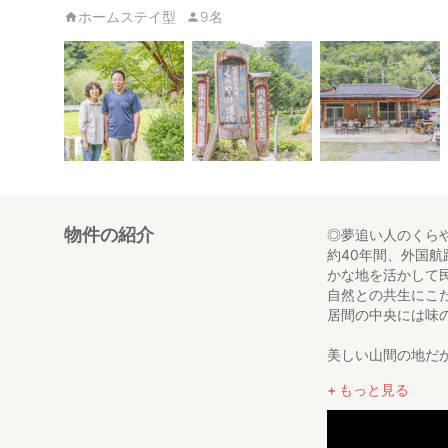
ホームステイ型
9名
物件の紹介
◎夢追い人のくら
約40年間、外国
かな地を活かして
自然との共生にこ
居間の中央には味
美しい山間の地だ
チングをぜひ体験
もっと見る
○宿泊プランにつ
最大8名、1棟貸