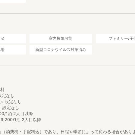
毒済
室内換気可能
ファミリー/子
車場
新型コロナウイルス対策済み
無料
設定なし
)
設定なし
設定なし
00/1泊 2人目以降
¥
9
,
200/1泊 2人目以降
金（消費税・手配料込）であり、日程や季節によって変わる場合があり