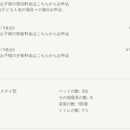
のお子様の宿泊料金はこちらからお申込
はご相談ください。
子ども１名の場合→２個分お申込...
2,500円
ゼンマイ・ウド・タケノコ等がとり放題です。
／1名分)
できる山菜については異なりますので季節毎の美味しい山菜をレクチャ
のお子様の朝食料金はこちらからお申込
300円
／1名分)
¥
1
安：1kg 1,000～1,500円）
のお子様の夕食料金はこちらからお申込
をお持ち帰りください。
ューに関しては予約時にお問い合わせください。
み現地にて現金決済となりますのでご注意ください。
ムステイ型
ベッドの数
3
台
り抜いてリフォームを行いました。
その他寝具の数
0
温もりや香りを感じていただけます。
浴室の数
1
部屋
）、洋室1部屋ご用意しております。
トイレの数
1
つ
、洋室ではベッド2台をご用意致します
となっておりますので、ご家族やご友人とご滞在いただけます。
ておりませんので、予めご了承ください