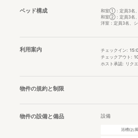
タオル、シャンプ
無料のWi-Fiも
ベッド構成
和室①：定員3名、
和室②：定員3名、
●近隣のおすすめ
洋室：定員3名、シ
－小野湖：車で約1
https://www.jala
須木の景勝地、ま
近くには綾南ダム
利用案内
チェックイン
15:
チェックアウト
1
－すきむらんど：車
ホスト承認
リク
https://www.suki
日帰り温泉や休憩
9月には須木栗づ
須木素材を使った
物件の規約と制限
入に打ってつけの
●おすすめの飲食
花げしき：車約15
https://tabelog
設備
物件の設備と備品
日本そばがメイン
地元では、山菜の
浴槽(お風
須木の特産、須木