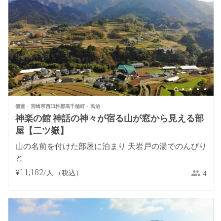
個室
宮崎県西臼杵郡高千穂町
民泊
神楽の館 神話の神々が宿る山が窓から見える部
屋【二ツ嶽】
山の名前を付けた部屋に泊まり 天岩戸の湯でのんびり
と
¥
11
,
182
/人
（税込）
4