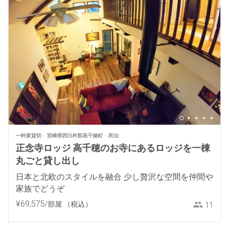
一軒家貸切
宮崎県西臼杵郡高千穂町
民泊
正念寺ロッジ 高千穂のお寺にあるロッジを一棟
丸ごと貸し出し
日本と北欧のスタイルを融合 少し贅沢な空間を仲間や
家族でどうぞ
¥
69
,
575
/部屋
（税込）
11