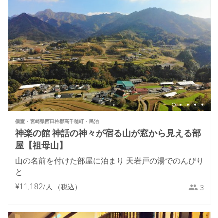
個室
宮崎県西臼杵郡高千穂町
民泊
神楽の館 神話の神々が宿る山が窓から見える部
屋【祖母山】
山の名前を付けた部屋に泊まり 天岩戸の湯でのんびり
と
¥
11
,
182
/人
（税込）
3