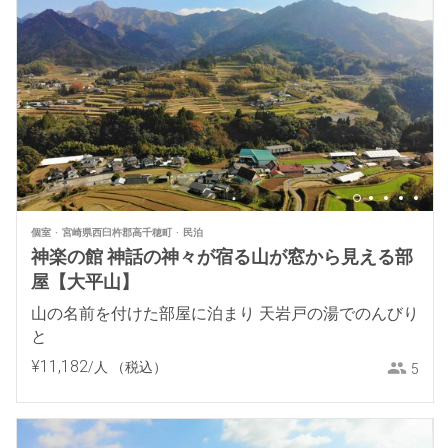
個室
宮崎県西臼杵郡高千穂町
民泊
神楽の館 神話の神々が宿る山が窓から見える部
屋【大平山】
山の名前を付けた部屋に泊まり 天岩戸の湯でのんびり
と
¥
11
,
182
/人
（税込）
5