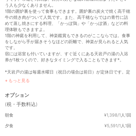
う人も少なくありません。
1階の囲炉裏を使って食事もできます。囲炉裏の炭火で焼く高千穂
牛の焼き肉がついて人気です。また、高千穂ならではの青竹に詰
めて蒸し焼きにする料理、「かっぽ鶏」や「かっぽ酒」などの料
理体験もできますよ。
1階の神庭を利用して、神楽鑑賞もできるのがここならでは。食事
をしながら手が届きそうなほどの距離で、神楽が見られると人気
です。
宿には浴室も付いていますが、すぐ近くにある天岩戸の湯の入浴
券が1枚つくので、好きなタイミングで入ることもできます*。
*天岩戸の湯は毎週水曜日（祝日の場合は前日）が定休日です。定
休日や臨時休館の際には入浴券はご利用いただけませんので何卒
もっと見る
ご了承ください。
オプション
(税・手数料込)
朝食
¥
1
,
398/1人1回
夕食
¥
5
,
591/1人1回