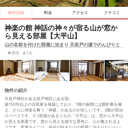
物件詳細
料金
アクセス
クチコミ
神楽の館 神話の神々が宿る山が窓か
ら見える部屋【大平山】
山の名前を付けた部屋に泊まり 天岩戸の湯でのんびりと
個室
5名
物件の紹介
天岩戸神社がある岩戸地区にある宿。
築150年以上の古民家を移築しており、1階の板間には囲炉裏を備
え、さらに神楽を舞う「神庭」があるのが珍しいです。2階が宿泊
スペースです。3つ部屋があるうちの「大平山」は、窓から大平山
が見える部屋です。窓から見える雄大な景色に、心が癒されるよ
うです。常連さんには、自分の好きな山の部屋に泊まりたいとい