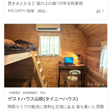
焚き火とかまど 坂の上の築100年古民家宿
¥
45
,
540
〜
/部屋
（税込）
7
一軒家貸切
奈良県橿原市
民泊
ゲストハウス山吹(タイニーハウス)
関西エリアの観光に便利な立地にある 落ち着いた雰囲