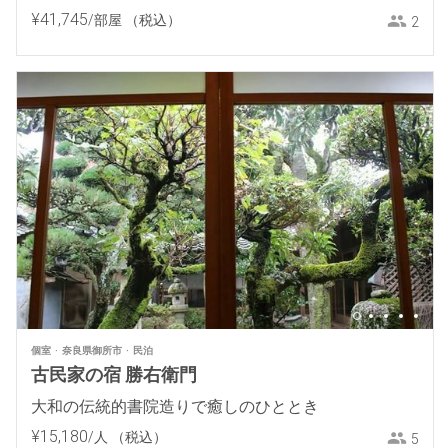
¥
41
,
745
/部屋
（税込）
2
個室
奈良県御所市
民泊
古民家の宿 勝右衛門
大和の伝統的書院造りで癒しのひととき
¥
15
,
180
/人
（税込）
5