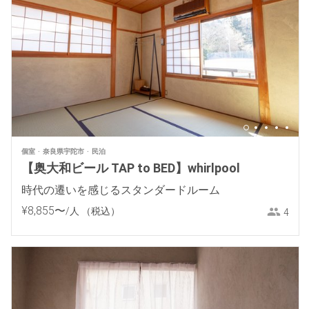
個室
奈良県宇陀市
民泊
【奥大和ビール TAP to BED】whirlpool
時代の遷いを感じるスタンダードルーム
¥
8
,
855
〜
/人
（税込）
4