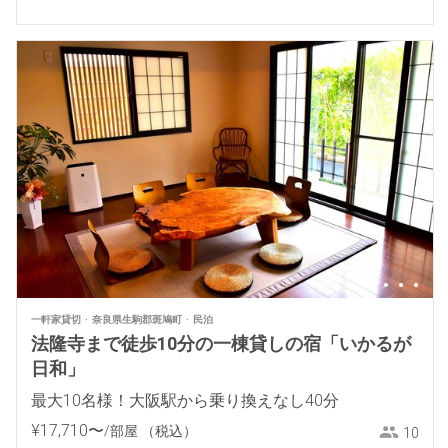
一軒家貸切
奈良県生駒郡斑鳩町
民泊
法隆寺まで徒歩10分の一棟貸しの宿「いかるが
日和」
最大10名様！大阪駅から乗り換えなし40分
¥
17
,
710
〜
/部屋
（税込）
10