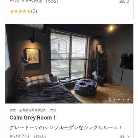
¥
15
,
180
〜
/部屋
（税込）
2
2
個室
奈良県吉野郡大淀町
民泊
Calm Grey Room！
グレートーンのシンプルモダンなシングルルーム！
¥
6
,
957
/人
（税込）
2