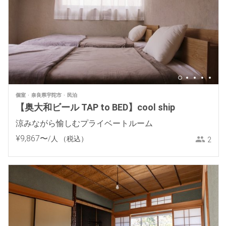
個室
奈良県宇陀市
民泊
【奥大和ビール TAP to BED】cool ship
涼みながら愉しむプライベートルーム
¥
9
,
867
〜
/人
（税込）
2