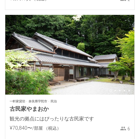
一軒家貸切
奈良県宇陀市
民泊
古民家やまおか
観光の拠点にはぴったりな古民家です
¥
70
,
840
〜
/部屋
（税込）
6