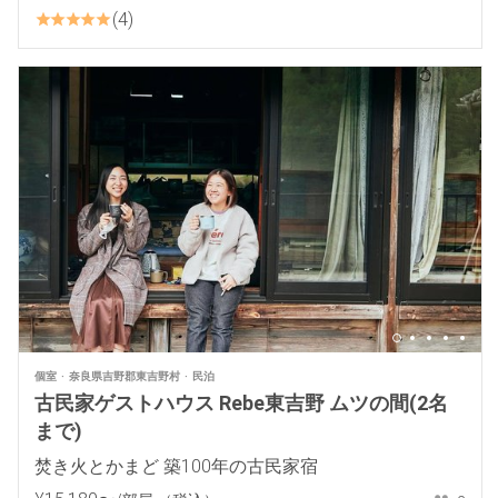
4
個室
奈良県吉野郡東吉野村
民泊
古民家ゲストハウス Rebe東吉野 ムツの間(2名
まで)
焚き火とかまど 築100年の古民家宿