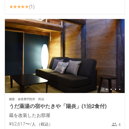
1
個室
奈良県宇陀市
民泊
うだ薬湯の宿やたきや「陽炎」(1泊2食付)
蔵を改装したお部屋
¥
62
,
617
〜
/人
（税込）
4