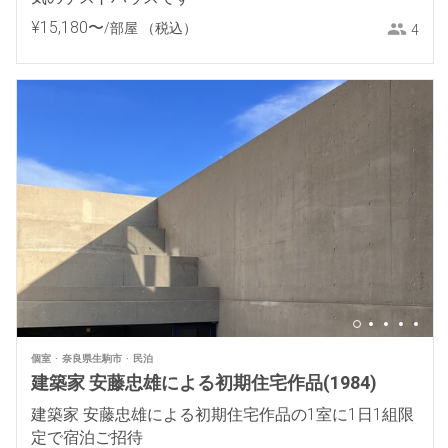
¥
15
,
180
〜
/部屋
（税込）
4
個室
奈良県生駒市
民泊
建築家 安藤忠雄による初期住宅作品(1984)
建築家 安藤忠雄による初期住宅作品の1室に1日1組限
定で宿泊ご招待