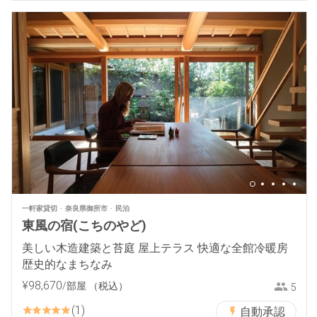
一軒家貸切
奈良県御所市
民泊
東風の宿(こちのやど)
美しい木造建築と苔庭 屋上テラス 快適な全館冷暖房
歴史的なまちなみ
¥
98
,
670
/部屋
（税込）
5
1
自動承認