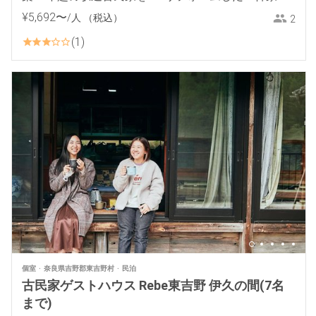
¥
5
,
692
〜
/人
（税込）
2
1
個室
奈良県吉野郡東吉野村
民泊
古民家ゲストハウス Rebe東吉野 伊久の間(7名
まで)