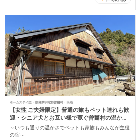
ホームステイ型
奈良県宇陀郡曽爾村
民泊
【女性 ご夫婦限定】普通の旅もペット連れも歓
迎・シニア犬とお互い様で寛ぐ曽爾村の温かい
宿
～いつも通りの温かさでペットも家族もみんなが主役
の宿～