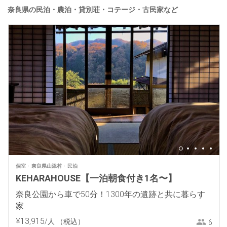
奈良県の民泊・農泊・貸別荘・コテージ・古民家など
個室
奈良県山添村
民泊
KEHARAHOUSE【一泊朝食付き1名〜】
奈良公園から車で50分！1300年の遺跡と共に暮らす
家
¥
13
,
915
/人
（税込）
6