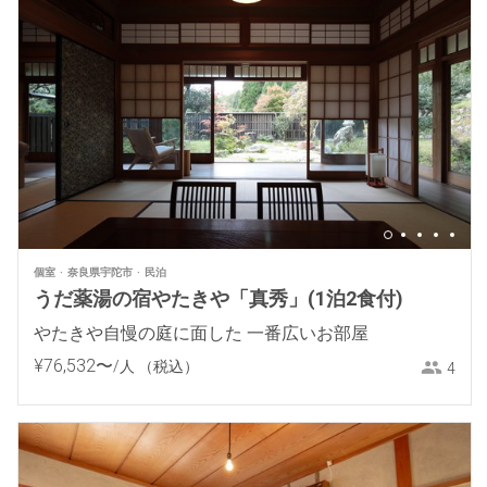
個室
奈良県宇陀市
民泊
うだ薬湯の宿やたきや「真秀」(1泊2食付)
やたきや自慢の庭に面した 一番広いお部屋
¥
76
,
532
〜
/人
（税込）
4