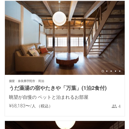
個室
奈良県宇陀市
民泊
うだ薬湯の宿やたきや「万葉」(1泊2食付)
眺望が自慢の ペットと泊まれるお部屋
¥
68
,
183
〜
/人
（税込）
4