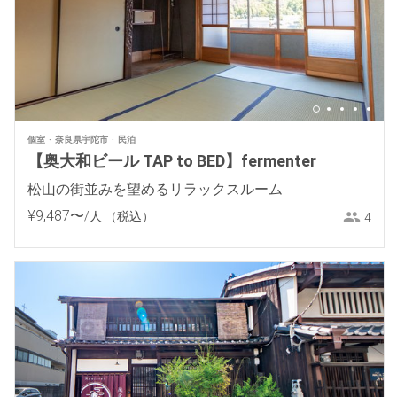
個室
奈良県宇陀市
民泊
【奥大和ビール TAP to BED】fermenter
松山の街並みを望めるリラックスルーム
¥
9
,
487
〜
/人
（税込）
4