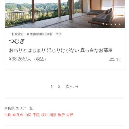
一軒家貸切
奈良県山辺郡山添村
民泊
つむぎ
おわりとはじまり 混じりけがない 真っ白なお部屋
¥
38
,
266
/人
（税込）
10
1
2
次へ →
奈良県 エリア一覧
生駒
奈良市
山辺
宇陀
桜井
橿原
御所
吉野