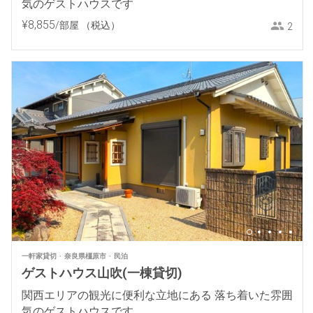
気のゲストハウスです
¥
8
,
855
/部屋
（税込）
2
一軒家貸切
奈良県橿原市
民泊
ゲストハウス山吹(一棟貸切)
関西エリアの観光に便利な立地にある 落ち着いた雰囲
気のゲストハウスです