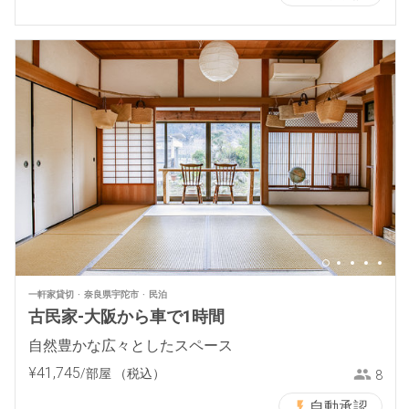
一軒家貸切
奈良県宇陀市
民泊
古民家-大阪から車で1時間
自然豊かな広々としたスペース
¥
41
,
745
/部屋
（税込）
8
自動承認