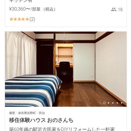
キッチン有
¥
30
,
360
〜
/部屋
（税込）
18
2
個室
奈良県吉野町
民泊
移住体験ハウス おのさんち
築60年越の駅近古民家をDIYリフォームした一軒家