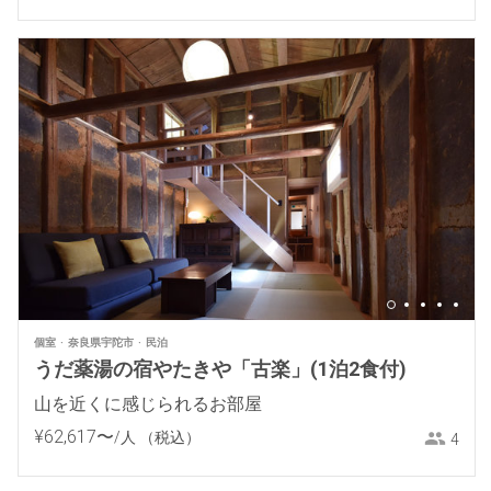
個室
奈良県宇陀市
民泊
うだ薬湯の宿やたきや「古楽」(1泊2食付)
山を近くに感じられるお部屋
¥
62
,
617
〜
/人
（税込）
4