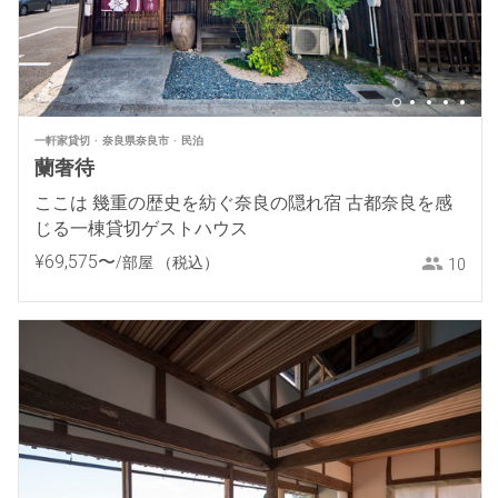
一軒家貸切
奈良県奈良市
民泊
蘭奢待
ここは 幾重の歴史を紡ぐ奈良の隠れ宿 古都奈良を感
じる一棟貸切ゲストハウス
¥
69
,
575
〜
/部屋
（税込）
10