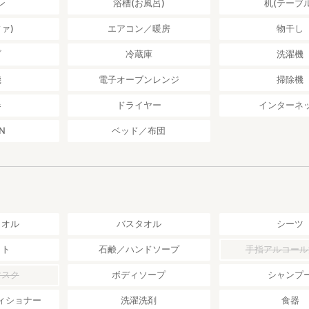
ン
浴槽(お風呂)
机(テーブル
ァ)
エアコン／暖房
物干し
ビ
冷蔵庫
洗濯機
機
電子オーブンレンジ
掃除機
器
ドライヤー
インターネ
N
ベッド／布団
タオル
バスタオル
シーツ
ット
石鹸／ハンドソープ
手指アルコール
マスク
ボディソープ
シャンプ
ィショナー
洗濯洗剤
食器