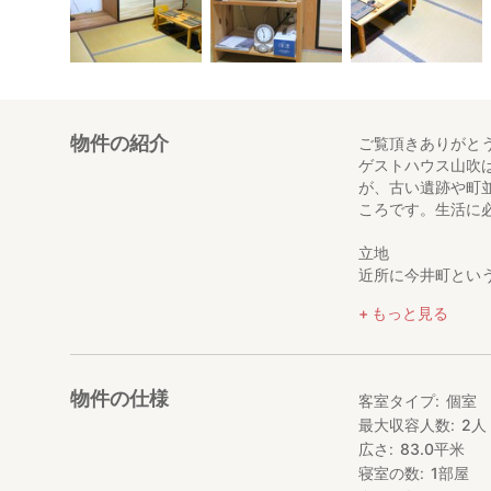
物件の紹介
ご覧頂きありがと
ゲストハウス山吹
が、古い遺跡や町
ころです。生活に
立地
近所に今井町とい
う橿原神宮がすぐ
もっと見る
までも電車で便利
最寄り駅は、大和
都会の喧騒から離
ファミリーマート
物件の仕様
客室タイプ
個室
最大収容人数
2
人
お部屋
広さ
83.0
平米
和室に、布団2セ
納できるスペース
寝室の数
1
部屋