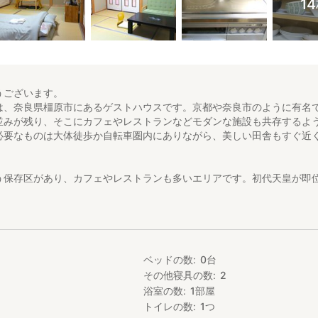
1
うございます。
は、奈良県橿原市にあるゲストハウスです。京都や奈良市のように有名
並みが残り、そこにカフェやレストランなどモダンな施設も共存するよ
必要なものは大体徒歩か自転車圏内にありながら、美しい田舎もすぐ近
う保存区があり、カフェやレストランも多いエリアです。初代天皇が即
近くにあり、日本最初の都、飛鳥へも自転車で行けます。桜の名所、世
です。
八木駅（近鉄）、八木西口駅（近鉄）、畝傍駅（JR）です。
れて静かに過ごせますが、観光の拠点としては便利な立地です。
徒歩2分、簡易スーパー付きドラッグ徒歩3分、スーパーマーケット徒歩1
ベッドの数
0
台
その他寝具の数
2
浴室の数
1
部屋
ット、オフィススペース、テレビ、テーブル、金庫があります。洋服や荷
も十分にあります。
トイレの数
1
つ