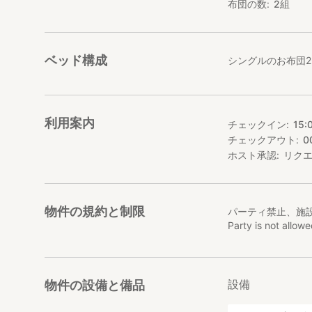
布団の数
2
組
設備
客室の外にゲスト
はホストと共有）
トイレは個室のす
ベッド構成
シングルのお布団
また、広めの庭、
ーベキューにお使
客室は個室ですが
洗濯乾燥機あり（
利用案内
チェックイン
15:
駐車場1台分あり
チェックアウト
0
望されるお客様は
ホスト承認
リク
物件の規約と制限
パーティ禁止、施
Party is not allow
設備
物件の設備と備品