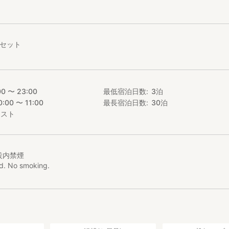
様専用の冷蔵庫と簡易キッチンがあります。フルキッチンもご使用頂け
。いくつか調味料も置いてあるのでご自由にご使用ください。
ぐ隣にあり、シャワーはキッチンの隣です。
2セット
バーベキューグリル、アウトドア用テーブルとイスがありますので、外
いください。
、お風呂、トイレ、キッチンはホストと共有です。
有料）。
00 〜 23:00
最低宿泊日数
3
泊
（無料）。※1台分しかないので事前予約制とさせて頂いております。駐
0:00 〜 11:00
最長宿泊日数
30
泊
、お申し込み時にその旨をお知らせください。
エスト
設内禁煙
ed. No smoking.