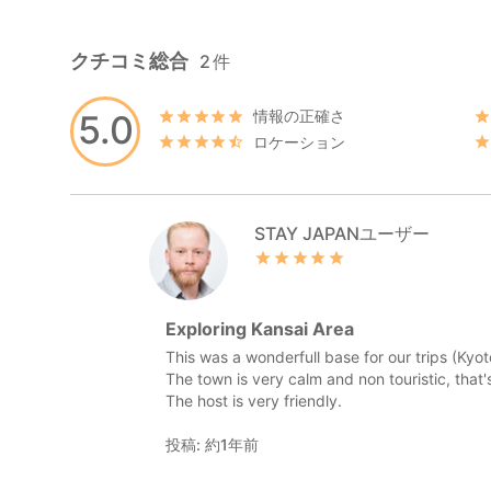
クチコミ総合
2
件
情報の正確さ
5.0
ロケーション
STAY JAPANユーザー
Exploring Kansai Area
This was a wonderfull base for our trips (Kyot
The town is very calm and non touristic, that'
The host is very friendly.
投稿: 約1年前