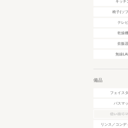
キッチ
椅子(ソフ
テレ
乾燥
炊飯
無線LA
備品
フェイス
バスマ
使い捨て
リンス／コンデ