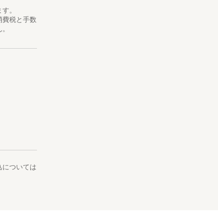
ます。
消費税と手数
ん。
込については