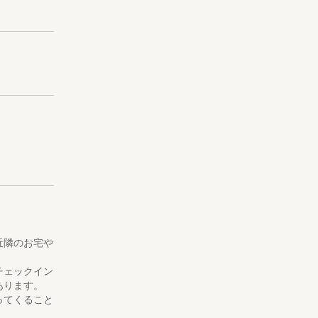
んやカフェ、
近隣のお宅や
チェックイン
あります。
ってくること