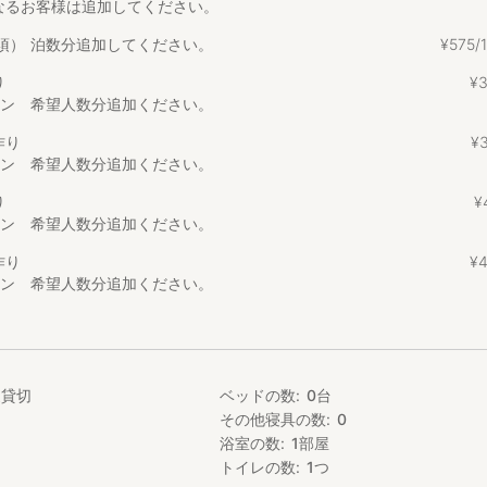
なるお客様は追加してください。
火など、開放感たっぷりの自然をぜひお楽しみください。ペット同伴の宿
途必要）
須）
泊数分追加してください。
¥
575
車で40分程のアクセス。FUJIROCKやスキーの拠点にも便利！
り
¥
イン 希望人数分追加ください。
作り
¥
イン 希望人数分追加ください。
民家をリノベーションした囲炉裏のある伝統的な日本家屋です。
様までご利用可能で、家全体が広々としていて快適にお過ごしいただけ
り
¥
在で他のゲストと居合わせることがないため、小さなお子様連れでも気兼
イン 希望人数分追加ください。
・お風呂場もあり、ご家族やご友人で長期滞在を希望される方にも大変
作り
¥
イン 希望人数分追加ください。
が見渡せ、信濃川からの風は心を癒してくれます。
市
家貸切
ベッドの数
0
台
れる場所にあるため、静かに過ごしていただけます。
その他寝具の数
0
騒からかけ離れたゆったりとした時間が流れ、ご近所の皆様は農業をし
浴室の数
1
部屋
す。
トイレの数
1
つ
駅）から車で5分。歩いて20分。