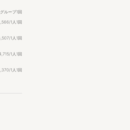
泊もOK！
/1グループ1回
3
,
566/1人1回
3
,
507/1人1回
ます。
4
,
715/1人1回
ねなく滞在し
便利な環境で
4
,
370/1人1回
ながら自然と