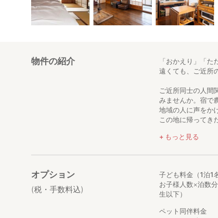
物件の紹介
「おかえり」「た
遠くても、ご近所
ご近所同士の人間
みませんか。宿で
地域の人に声をか
この地に帰ってき
自然と会話が弾む
もっと見る
この地があなたに
新潟県十日町。日
ます。
オプション
子ども料金（1泊1
コメを通じて、土
お子様人数×泊数分
ほしい。
(税・手数料込)
生以下）
そんな想いから、この
ペット同伴料金
KOMEHOMEは