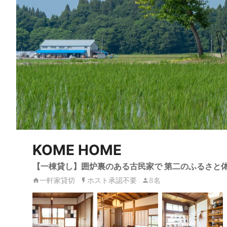
KOME HOME
【一棟貸し】囲炉裏のある古民家で 第二のふるさと
一軒家貸切
ホスト承認不要
8名