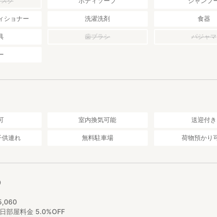
マスク
ボディソープ
シャンプ
ィショナー
洗濯洗剤
食器
具
歯ブラシ
パジャマ
ー
可
室内換気可能
送迎付き
子供連れ
無料駐車場
荷物預かり
0
5
,
060
1日部屋料金 5.0%OFF