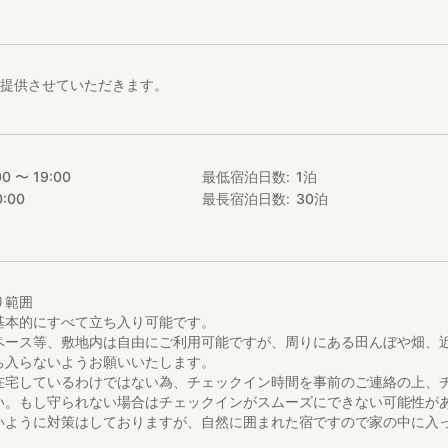
15分。
ーマーケットまで車で5分。大きなスーパーまで車で10分。
は数多くの飲食店があり、お寿司屋、ラーメン屋、おそば屋、洋食屋さ
ます。
ご提供させていただきます。
作品「清津峡トンネル」まで車で20分
町・津南エリアにはアート作品が200点以上点在しています！
00 〜 19:00
最低宿泊日数
1
泊
美術館「MonET」まで車で15分
0:00
最長宿泊日数
30
泊
ンなかさと」「ゆくら妻有」まで車で10分
松之山温泉」：車で25分
チェックイン ※3日前までに要予約
り範囲
基本的にすべて立ち入り可能です。
ペース等、敷地内は自由にご利用可能ですが、周りにある田んぼや畑、
ち入らないようお願いいたします。
種500円引きでステイ先の古民家で体験できます。
在宅しているわけではない為、チェックイン時間を事前のご連絡の上、
のお客様よりも2時間早い14時に！！
い。もし守られない場合はチェックインがスムーズにできない可能性が
いように対策はしておりますが、自然に囲まれた宿ですので家の中に入