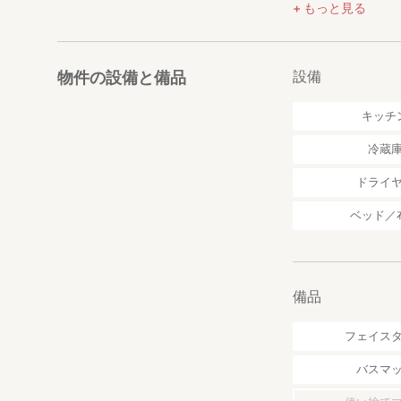
▼現地で予約でき
もっと見る
・暖房設備も完備
この宿泊先は、十日町
現地でご希望があ
ご希望の方はお申
設備
物件の設備と備品
▼その他注意事項
キッチ
・ゲストの立ち入
屋内は物置以外は
冷蔵
屋外は玄関前のス
お庭には絶対に立
ドライ
・オーナーが常に
ベッド／
時間は厳守くださ
・虫が入ってこな
もあります。
・暖房設備も完備
備品
▼公共交通機関で
フェイス
〒949-8551 
車の場合：関越道 
バスマ
電車の場合：JR飯