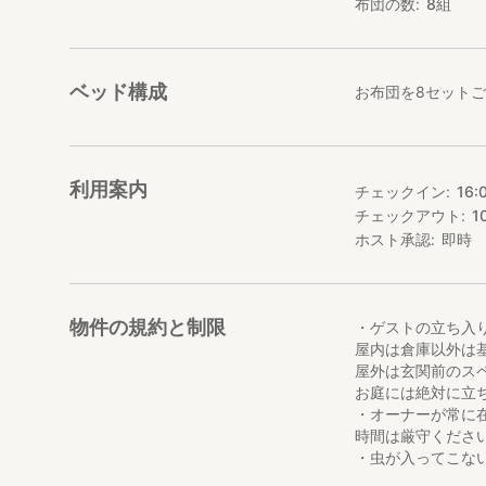
布団の数
8
組
・十日町駅から車で
・最寄りのスーパ
・土市駅の近くに
居酒屋などもあり
ベッド構成
お布団を8セット
▼観光情報
・大人気のアート
その他にも、十日
利用案内
チェックイン
16:
・越後妻有里山現代
チェックアウト
1
・温泉施設「ミオ
ホスト承認
即時
・日本三大薬湯「
▼体験＋アーリー
物件の規約と制限
・ゲストの立ち入
・笹団子作り
屋内は倉庫以外は
・ちんころ作り
屋外は玄関前のス
・布/わら草履作り
お庭には絶対に立
上記体験料金が各
・オーナーが常に
チェックインも通常
時間は厳守くださ
・虫が入ってこな
もあります。