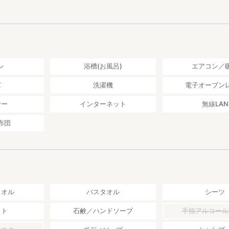
る、さまざまな体験
しておりますが、古い家ですので冬場は少し寒いこともあります。
の旅行会社HOME HOME NIIGATAが運営しております。
れば、季節に応じた体験やオプショナルツアーをご用意しております。
し付けください。 例）棚田トレッキング、笹団子体験、草履づくり体験
ン
浴槽(お風呂)
エアコン／
り範囲
基本的にすべて立ち入り可能です。
庫
洗濯機
電子オーブン
ペース等、敷地内は自由にご利用可能ですが、周りにある田んぼや畑、
ち入らないようお願いいたします。
ヤー
インターネット
無線LAN
在宅しているわけではない為、チェックイン時間を事前のご連絡の上、
布団
い。もし守られない場合はチェックインがスムーズにできない可能性が
いように対策はしておりますが、自然に囲まれた宿ですので家の中に入
しておりますが、古い家ですので冬場は少し寒いこともあります。
のアクセス
タオル
バスタオル
シーツ
新潟県十日町市馬場丙472
塩沢石打ＩＣから車で30分
ット
石鹸／ハンドソープ
手指アルコール
山線十日町駅から車で10分、土市駅から徒歩15分