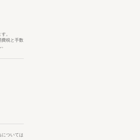
ます。
消費税と手数
ん。
込については