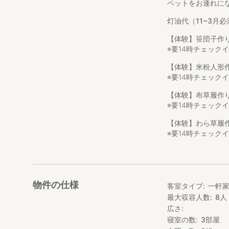
ペットをお連れに
お庭でBBQや花
（ペット宿泊料別
灯油代（11~3月必
越後湯沢や苗場にも
【体験】笹団子作
※要14時チェック
▼宿泊先
【体験】米粉人形
1日1組限定。
※要14時チェック
築70年以上の古
お部屋は最大8名
【体験】布草履作
1日1組限定の滞
※要14時チェック
ていただけます。
キッチン・洗濯機
【体験】わら草履
す。
※要14時チェック
2階からは田んぼ
▼周辺情報
日本新潟県十日町
物件の仕様
客室タイプ
一軒
市街地から少し離
最大収容人数
8
人
ここでは都会の喧
広さ
共に暮らしていま
寝室の数
3
部屋
・最寄りの駅（土市