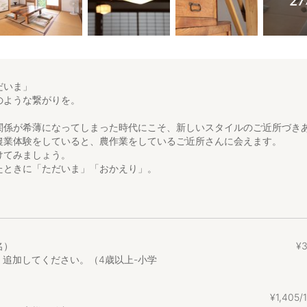
2
だいま」
のような繋がりを。
関係が希薄になってしまった時代にこそ、新しいスタイルのご近所づき
農業体験をしていると、農作業をしているご近所さんに会えます。
けてみましょう。
たときに「ただいま」「おかえり」。
ことでしょう。
とって第二の故郷になりますように。
本一の豪雪地帯であるとともに、日本一のお米「魚沼産コシヒカリ」の
名）
¥
に触れることで、十日町に生きる人の生活を感じ、地域とつながるきっ
 追加してください。（4歳以上-小学
宿を KOME HOME(＝コメ ホーム)と名付けました。
¥
1
,
405
大地の芸術祭の里、新潟県十日町市にある築70年の古民家です。