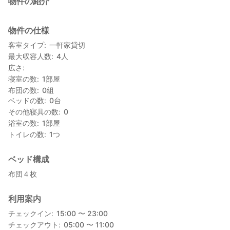
物件の紹介
物件の仕様
客室タイプ
一軒家貸切
最大収容人数
4
人
広さ
寝室の数
1
部屋
布団の数
0
組
ベッドの数
0
台
その他寝具の数
0
浴室の数
1
部屋
トイレの数
1
つ
ベッド構成
布団４枚
利用案内
チェックイン
15:00 〜 23:00
チェックアウト
05:00 〜 11:00