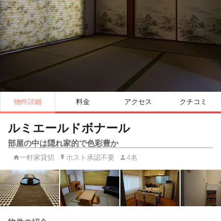
物件詳細
料金
アクセス
クチコミ
ルミエールドボナール
部屋の中は隠れ家的で色彩豊か
一軒家貸切
ホスト承認不要
4名