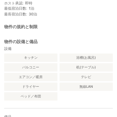
ホスト承認
即時
最低宿泊日数
1
泊
最長宿泊日数
30
泊
物件の規約と制限
物件の設備と備品
設備
キッチン
浴槽(お風呂)
バルコニー
机(テーブル)
エアコン／暖房
テレビ
ドライヤー
無線LAN
ベッド／布団
備品