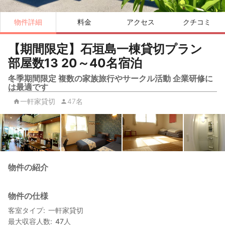
物件詳細
料金
アクセス
クチコミ
【期間限定】石垣島一棟貸切プラン
部屋数13 20～40名宿泊
冬季期間限定 複数の家族旅行やサークル活動 企業研修に
は最適です
一軒家貸切
47名
物件の紹介
物件の仕様
客室タイプ
一軒家貸切
最大収容人数
47
人