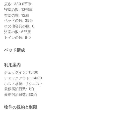
広さ
330.0
平米
寝室の数
13
部屋
布団の数
12
組
ベッドの数
35
台
その他寝具の数
0
浴室の数
6
部屋
トイレの数
9
つ
ベッド構成
利用案内
チェックイン
15:00
チェックアウト
14:00
ホスト承認
リクエスト
最低宿泊日数
1
泊
最長宿泊日数
30
泊
物件の規約と制限