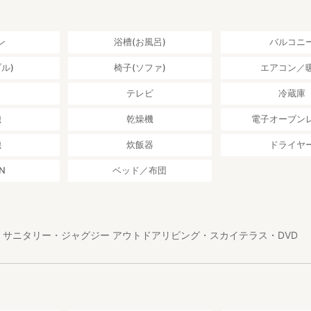
ン
浴槽(お風呂)
バルコニ
ル)
椅子(ソファ)
エアコン／
し
テレビ
冷蔵庫
機
乾燥機
電子オーブン
機
炊飯器
ドライヤ
N
ベッド／布団
・サニタリー・ジャグジー アウトドアリビング・スカイテラス・DVD