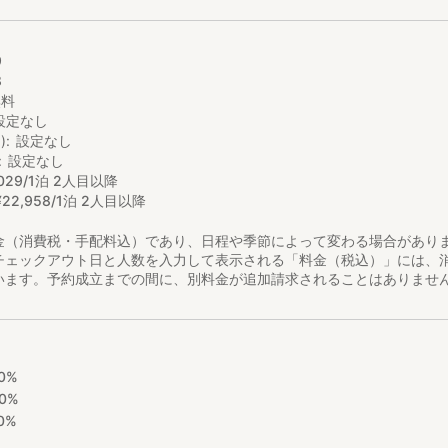
9
8
無料
設定なし
)
設定なし
設定なし
029/1泊 2人目以降
¥
22
,
958/1泊 2人目以降
金（消費税・手配料込）であり、日程や季節によって変わる場合があり
チェックアウト日と人数を入力して表示される「料金（税込）」には、
います。予約成立までの間に、別料金が追加請求されることはありませ
0%
0%
0%