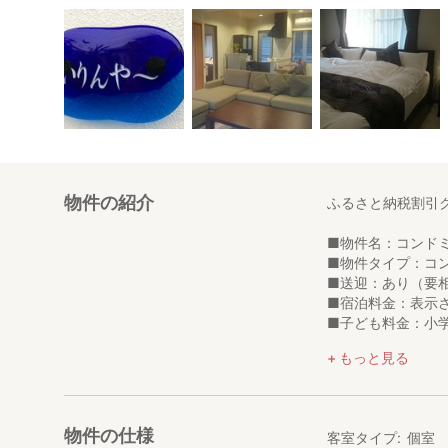
物件の紹介
ふるさと納税割引
■物件名：コンド
■物件タイプ：コ
■送迎：あり（要
■宿泊料金：表示
■子ども料金：小学生
幼児添寝無料（幼児
もっと見る
※素泊まり料金設
3名様￥14167～、
3名様以上の宿泊
物件の仕様
客室タイプ
個室