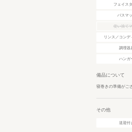
フェイス
バスマ
使い捨て
リンス／コンデ
調理器
ハンガ
備品について
寝巻きの準備がご
その他
送迎付