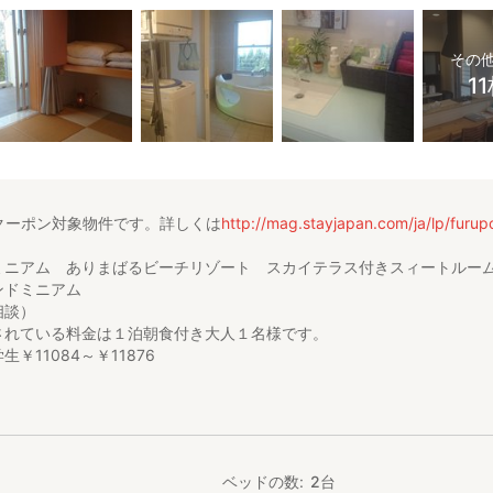
その
1
クーポン対象物件です。詳しくは
http://mag.stayjapan.com/ja/lp/furup
ミニアム ありまばるビーチリゾート スカイテラス付きスィートルー
ンドミニアム
相談）
されている料金は１泊朝食付き大人１名様です。
￥11084～￥11876
朝食＋￥500）
定あり
4名様￥12778～
の際は、お問い合わせください。
ベッドの数
2
台