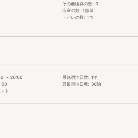
その他寝具の数
0
浴室の数
1
部屋
シで180°のオーシャンビューと潮風を感じて頂けます！青い空と青い海
ス♪満点の星空をご堪能下さい。ジェットバスに入りながら海を望むこ
トイレの数
1
つ
00 〜 20:00
最低宿泊日数
1
泊
1:00
最長宿泊日数
30
泊
エスト
。