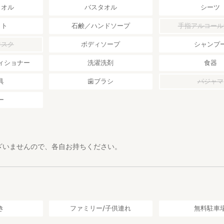
タオル
バスタオル
シーツ
ット
石鹸／ハンドソープ
手指アルコール
マスク
ボディソープ
シャンプ
ィショナー
洗濯洗剤
食器
具
歯ブラシ
パジャマ
ー
ざいませんので、各自お持ちください。
き
ファミリー/子供連れ
無料駐車