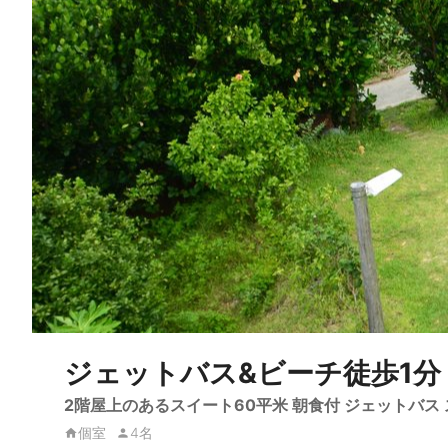
ジェットバス&ビーチ徒歩1分 
2階屋上のあるスイート60平米 朝食付 ジェットバス 
個室
4名