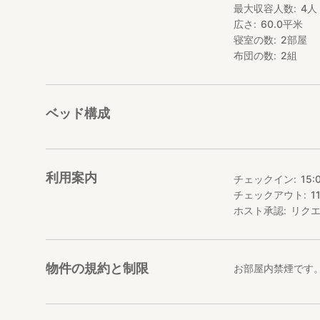
最大収容人数
4
人
広さ
60.0
平米
フルオープンサッ
まれるスカイテラ
寝室の数
2
部屋
す！
布団の数
2
組
ベッド構成
利用案内
チェックイン
15:
チェックアウト
1
ホスト承認
リク
物件の規約と制限
お部屋内禁煙です