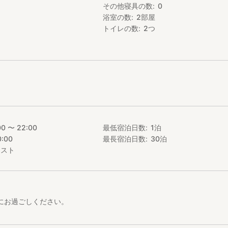
その他寝具の数
0
現地精算となります。ご了承ください。）
浴室の数
2
部屋
ッドが三台となります。
トイレの数
2
つ
1日500円）ご利用のお客様は宿泊時にお支払いください。
タイプがございます。
ttps://stayjapan.com/rooms/2229
2名部屋）
https://stayjapan.com/rooms/2230
(※料金は現地精算)
ビング
,000
,000
00 〜 22:00
最低宿泊日数
1
泊
グ・ライセンス講習も可能
0:00
最長宿泊日数
30
泊
は機材レンタル料金込み
歓迎！
エスト
4,800
3,000
,500
かにお過ごしください。
 6,000
 7,000