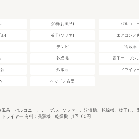
7,000
3,000
ﾏ−ﾌﾞﾙ) ¥1,800
％OFF!!
ン
浴槽(お風呂)
バルコニ
ット
ル)
椅子(ソファ)
エアコン／
車で約11分
9分
し
テレビ
冷蔵庫
4分
ョップ 車で約2分
機
乾燥機
電子オーブン
機器
炊飯器
ドライヤ
ビニも車で5分圏内にあります！
N
ベッド／布団
本部港第一浜崎
お風呂、バルコニー、テーブル、ソファー、洗濯機、乾燥機、物干し、
ドライヤー 有料：洗濯機、乾燥機（1回100円）