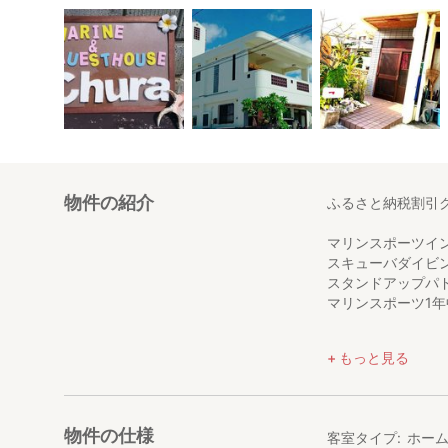
物件の紹介
ふるさと納税割引
マリンスポーツイ
スキューバダイビ
スタンドアップパド
マリンスポーツ1
■物件名：Marine&G
もっと見る
■物件タイプ：ゲ
■宿泊料金：表示
・小学生以下のお
・マリン体験を
物件の仕様
客室タイプ
ホー
上記２点の場合は