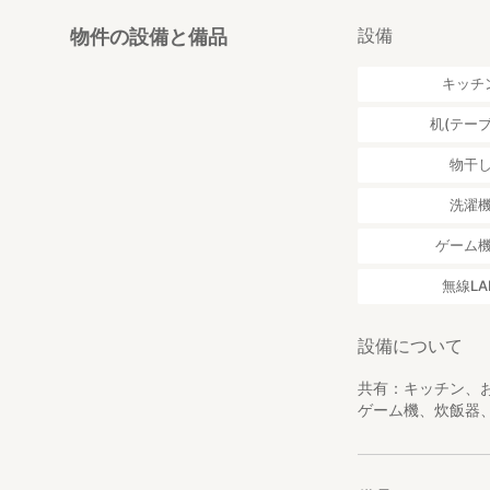
・フライボード ¥
・ジェットスキー ¥
設備
物件の設備と備品
・各種チューブ(ﾊﾞﾅﾅ,
☆複数申し込みで10
キッチ
◼︎近隣施設・スポ
机(テーブ
・美ら海水族館 
・本部港 徒歩約
物干
・瀬底島 車で約
・ビーチ ゴリラチ
洗濯
ゲーム
☆スーパー・コン
無線LA
◼︎最寄りバス停：
設備について
共有：キッチン、
ゲーム機、炊飯器、