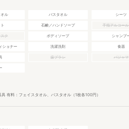
タオル
バスタオル
シーツ
ット
石鹸／ハンドソープ
手指アルコール
マスク
ボディソープ
シャンプ
ィショナー
洗濯洗剤
食器
具
歯ブラシ
パジャマ
ー
具 有料：フェイスタオル、バスタオル（1枚各100円）