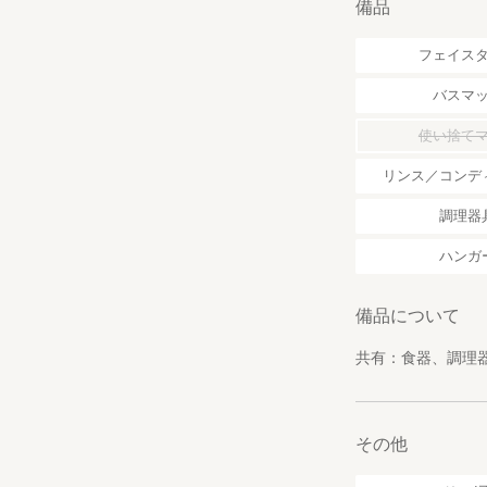
備品
フェイス
バスマ
使い捨て
リンス／コンデ
調理器
ハンガ
備品について
共有：食器、調理器
その他