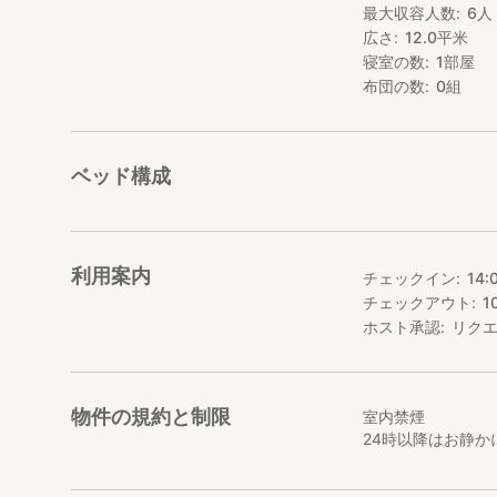
最大収容人数
6
人
（※お子様料金は
広さ
12.0
平米
⬛ベッドは二段ベ
寝室の数
1
部屋
■レンタル自転車（
布団の数
0
組
※他にもお部屋の
〇4名部屋タイプ
h
〇ダブルルーム（
ベッド構成
【マリンメニュー】
◼︎スキューバダイ
・体験ボード ¥12
・体験ビーチ ¥ 8
利用案内
チェックイン
14:
※FUNダイビン
チェックアウト
1
※体験ダイビング
初めての方も大
ホスト承認
リク
◼︎アクティビティ
・シュノーケル ¥ 
物件の規約と制限
・シーカヤック ¥ 
室内禁煙
・SUP ¥ 4
24時以降はお静
・ウェイクボード ¥
・パラセーリング ¥