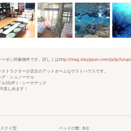
クーポン対象物件です。詳しくは
http://mag.stayjapan.com/ja/lp/furup
ンストラクターが店主のアットホームなゲストハウスです。
ング・シュノーケル
ル(SUP )・シーカヤック
年中楽しめます！
uestHouse 美Chura
ストハウス
されている料金は、素泊り大人6名様ご利用時、1名様料金です。
子様がいらっしゃる方
ご希望の方
ムステイ型
ベッドの数
6
台
メッセージ上でお知らせください。