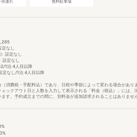
子供連れ
無料駐車場
し
1
,
265
設定なし
)
設定なし
設定なし
62/1泊 4人目以降
設定なし/1泊 4人目以降
金（消費税・手配料込）であり、日程や季節によって変わる場合があり
チェックアウト日と人数を入力して表示される「料金（税込）」には、
います。予約成立までの間に、別料金が追加請求されることはありませ
0%
0%