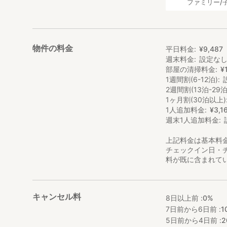
ファミリー/
物件の料金
平日料金
¥
9
,
487
週末料金
設定な
部屋の清掃料金
¥
1週間割(6-12泊)
2週間割(13泊-29泊
1ヶ月割(30泊以上)
1人追加料金
¥
3
,
1
週末1人追加料金
上記料金は基本料
チェックイン日・
料が既に含まれて
キャンセル料
8日以上前 :
0%
7日前から6日前 :
1
5日前から4日前 :
2