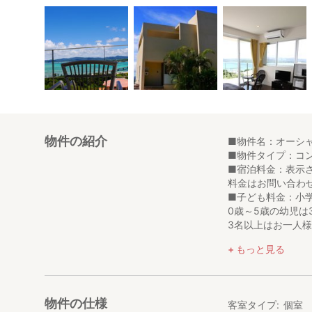
物件の紹介
■物件名：オーシ
■物件タイプ：コ
■宿泊料金：表示さ
料金はお問い合わ
■子ども料金：小学
0歳～5歳の幼児は
3名以上はお一人様
もっと見る
恋の島、古宇利島
橋を眼下に一望で
緑の木々が映える
物件の仕様
客室タイプ
個室
※ご宿泊頂くお部