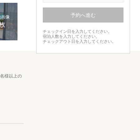
予約へ進む
他画像
5枚
チェックイン日を入力してください。
宿泊人数を入力してください。
チェックアウト日を入力してください。
3名様以上の
いた古宇利大
に、青い空と
ただきます。