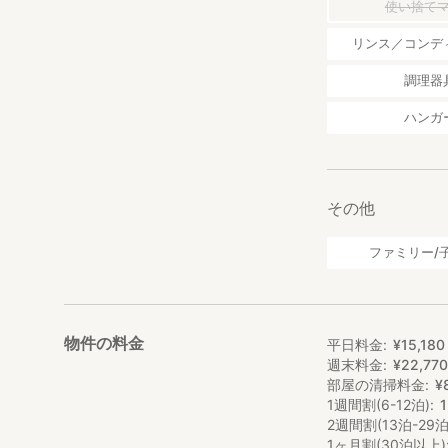
使い捨て
リンス／コンデ
調理器
ハンガ
その他
ファミリー/
物件の料金
平日料金
¥
15
,
180
週末料金
¥
22
,
77
部屋の清掃料金
¥
1週間割(6-12泊)
2週間割(13泊-29泊
1ヶ月割(30泊以上)