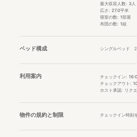
最大収容人数
3
人
１階部分は一般住
広さ
27.0
平米
エレベーターはご
寝室の数
1
部屋
布団の数
1
組
ベッド構成
シングルベッド 2
利用案内
チェックイン
16:
チェックアウト
1
ホスト承認
リク
物件の規約と制限
チェックイン時刻