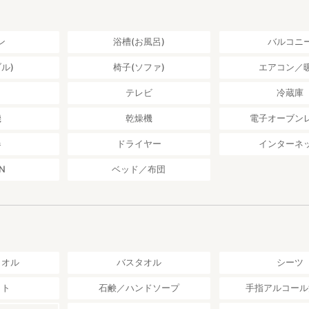
ン
浴槽(お風呂)
バルコニ
ル)
椅子(ソファ)
エアコン／
し
テレビ
冷蔵庫
機
乾燥機
電子オーブン
器
ドライヤー
インターネ
N
ベッド／布団
タオル
バスタオル
シーツ
ット
石鹸／ハンドソープ
手指アルコール