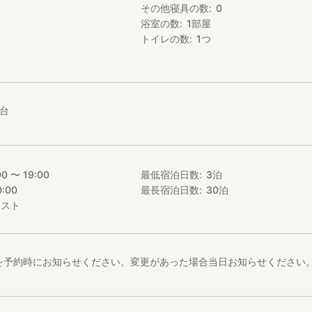
その他寝具の数
0
宅として使用されております。
浴室の数
1
部屋
ざいませんのでご了承くださいませ。
トイレの数
1
つ
台
00 〜 19:00
最低宿泊日数
3
泊
0:00
最長宿泊日数
30
泊
エスト
を予約時にお知らせください。変更があった場合当日お知らせください