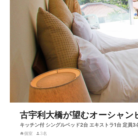
古宇利大橋が望むオーシャン
キッチン付 シングルベッド2台 エキストラ1台 定員3名
個室
3名