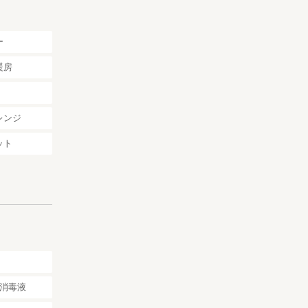
ー
暖房
レンジ
ット
消毒液