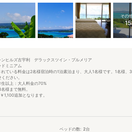
その
1
ャンヒルズ古宇利 デラックスツイン・プルメリア
ンドミニアム
れている料金は2名様宿泊時の1泊素泊まり、大人1名様です。1名様、
せください。
生以上：大人料金の70%
3名様まで無料。
￥1,100追加となります。
。エメラルドグリーンに輝く海と、歩いて渡れる絶景の橋、日本一に輝
きる、最高のロケーション。沖縄の伝統的な琉球赤瓦寄棟づくりの屋根
。部屋数限定、癒しの隠れ家宿です！
ベッドの数
2
台
屋は建物２階部分となります。外の螺旋階段を上がっていただき入室い