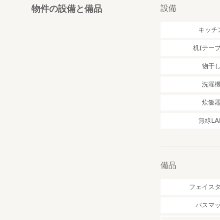
設備
物件の設備と備品
キッチ
机(テーブ
物干
洗濯
炊飯
無線LA
備品
フェイス
バスマ