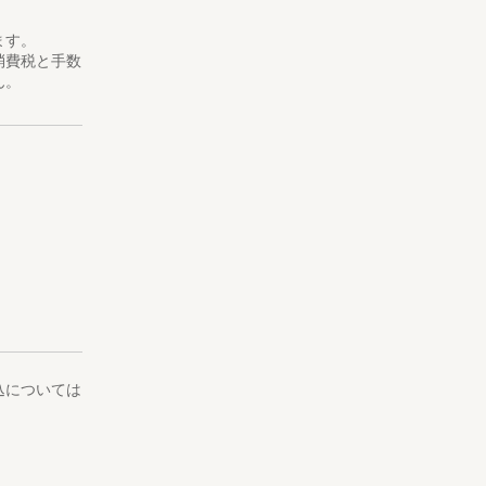
ます。
消費税と手数
ん。
込については