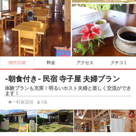
物件詳細
料金
アクセス
クチコミ
-朝食付き- 民宿 寺子屋 夫婦プラン
体験プランも充実！明るいホスト夫婦と楽しく交流ができ
ます！
一軒家貸切
4名