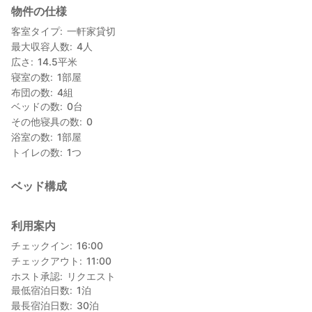
物件の仕様
■設備：お風呂・お手洗い 環境に優しいバイオトイレを設置し
ています！
客室タイプ
一軒家貸切
■宿泊料金 : 表示の金額はお一人あたりの1泊料金となります。
最大収容人数
4
人
・大人 / 5,500円
広さ
14.5
平米
・お子様 / ３才以下( 添寝 )：無料、４歳〜小学生：大人の半
寝室の数
1
部屋
額、中学生以上：大人料金
布団の数
4
組
※中学生未満のお子様がいらっしゃる場合、必ずリクエストの際
ベッドの数
0
台
に年齢と人数をメッセージ下さい。
その他寝具の数
0
浴室の数
1
部屋
■体験：※現地精算
トイレの数
1
つ
① 沖縄県産豚の油を使用した手作り石鹸体験 : 2,000円 / 人
② ホストと一緒に三線・ギター体験 : 1,000円 / 人
③ 琉舞体験 : 1,000円 / 人
ベッド構成
④ シーグラス雑貨作り体験 : 1,000円 / 人
⑤ 農作物の収穫体験 : 1,000円 / 人
⑥ サーターアンダギー作り体験 : 1,000円 / 人
利用案内
体験をご希望の方は、予約リクエストの際にメッセージにてお
チェックイン
16:00
知らせください！
チェックアウト
11:00
ホスト承認
リクエスト
■やんばるHot Cafe
最低宿泊日数
1
泊
☆営業時間
最長宿泊日数
30
泊
・ランチタイム : 11:30〜