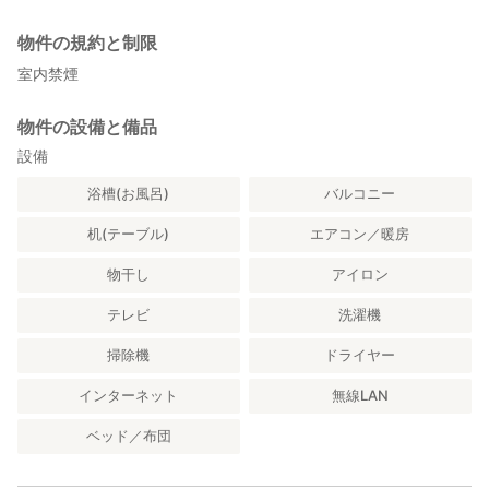
・ディナータイム：18:30〜22:30 ( ※完全予約制 )
☆地産地消・安心安全にこだわったお食事を提供
物件の規約と制限
☆手作りケーキと美味しいコーヒーも自慢です
室内禁煙
※朝食以外のお食事は現地精算となります
物件の設備と備品
■近隣施設
設備
・今帰仁城址 8.3 km
・古宇利島 8.3 km
浴槽(お風呂)
バルコニー
・乙羽岳森林公園 8.2 km
・美ら海水族館 13.2 km
机(テーブル)
エアコン／暖房
物干し
アイロン
テレビ
洗濯機
掃除機
ドライヤー
インターネット
無線LAN
ベッド／布団