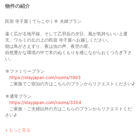
物件の紹介
民宿 寺子屋 ( てらこや ) ☆ 夫婦プラン
遠く広がる地平線、そして乙羽岳の夕日、風が気持ちいい上運
天、ワルミの丘の上の民宿 寺子屋へお越しください。
朝は鳥がさえずり、夜は虫の声、夜空の星。
自然豊かな環境の中で木のぬくもりを感じながらおくつろぎ下さ
い。
☆ファミリープラン
https://stayjapan.com/rooms/1993
ご家族でご宿泊の方はこちらのプランからリクエストください♪
☆通常プラン
https://stayjapan.com/rooms/3354
ご家族・ご夫婦以外の方はこちらのプランからリクエストくだ
さい♪
■物件タイプ：民宿 ( Cafe併設 )
もっと見る
■宿泊タイプ：朝食付き🍴
■お部屋タイプ( 寝室 )：畳間８畳一部屋