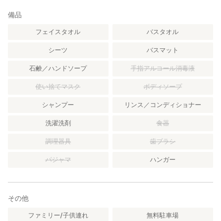
備品
フェイスタオル
バスタオル
シーツ
バスマット
石鹸／ハンドソープ
手指アルコール消毒液
使い捨てマスク
ボディソープ
シャンプー
リンス／コンディショナー
洗濯洗剤
食器
調理器具
歯ブラシ
パジャマ
ハンガー
その他
ファミリー/子供連れ
無料駐車場